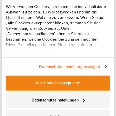
Strapazierfähiges Polohemd aus Mischgewebe Overlock-Nähte
Wir verwenden Cookies, um Ihnen eine individualisierte
mit Polyfilm für Formstabilität Flachstrick-Kragen und
Auswahl zu zeigen, zu Werbezwecken und um die
Ärmelbündchen in Rippstrick Doppelnähte an Schultern
Qualität unserer Website zu verbessern. Wenn Sie auf
Verstärkte Nähte an stark beanspruchten Stellen Neutrales
Etikett im Kragen für die einfache Veredelung/Personalisierung
„Alle Cookies akzeptieren“ klicken, stimmen Sie der
16,05 € *
ab
Regu
Verstärkte Knopfleiste mit drei Knöpfen Aufgesetzte
Verwendung aller Cookies zu. Unter
Brusttasche mit Knopfverschluss Verstärkte Seitenschlitze
* Preise inkl. gesetzlicher Mwst. +
Versandkosten *
„Datenschutzeinstellungen“ können Sie selbst
Ersatzknopf Stehkragen Angesetzte Ärmel Weiches Piquet-
bestimmen, welche Cookies Sie zulassen möchten.
Gewebe mit COOL-DRY feuchtigkeitsabsorbierenden
Diese Einstellungen können Sie jederzeit ändern.
Eigenschaften, Atmungsaktivität und Verzugkontrolle Weicher,
lose hängender Taschenbeutel innen für einfache Veredelung
auf der linken BrustseiteGrammatur: 200
Impressum
|
Datenschutz
g/m²Materialzusammensetzung: 50% Polyester / 50%
BaumwolleAngaben zur Produktsicherheit: Herst.-Nr.:
Datenschutzeinstellungen zeigen
R312XHersteller: Result Clothing Ltd. Narcisova 1 821 01
Bratislava Slowakei E-Mail: sales@resultclothing.com
Alle Cookies akzeptieren
Datenschutzeinstellungen
W475 Henbury Herren Coolplus®
feuchtigkeitsregulierendes Poloshirt
Set-In-Ärmel Seitenschlitze Coolplus®-Polyester für optimalen