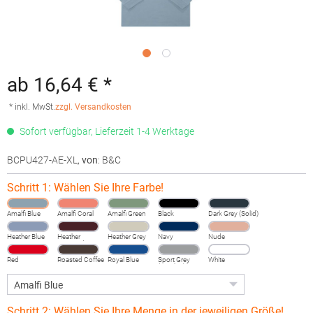
ab 16,64 € *
* inkl. MwSt.
zzgl. Versandkosten
Sofort verfügbar, Lieferzeit 1-4 Werktage
BCPU427-AE-XL
,
von
: B&C
Schritt 1: Wählen Sie Ihre Farbe!
Amalfi Blue
Amalfi Coral
Amalfi Green
Black
Dark Grey (Solid)
Heather Blue
Heather
Heather Grey
Navy
Nude
Burgundy
Fog
Red
Roasted Coffee
Royal Blue
Sport Grey
White
(Heather)
Schritt 2: Wählen Sie Ihre Menge in der jeweiligen Größe!