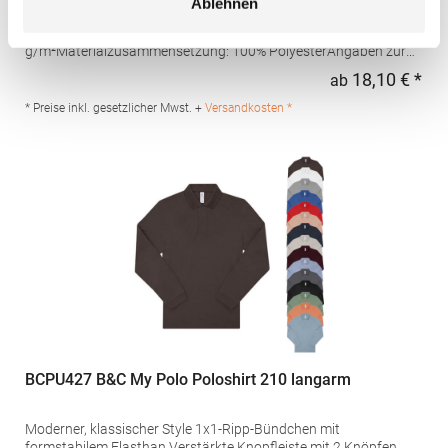
Ablehnen
Schweißtransport Mikro-Piqué Flachstrick-Kragen und -
Bündchen Easy CareGrammatur: 180
g/m²Materialzusammensetzung: 100% PolyesterAngaben zur
Produktsicherheit: Herst.-Nr.: H475Hersteller: Henbury BV
18,10 € *
ab
Regu
Kingsfordweg 151 1043GR Amsterdam Niederlande E-Mail:
marketing@henbury.com
* Preise inkl. gesetzlicher Mwst. +
Versandkosten *
BCPU427 B&C My Polo Poloshirt 210 langarm
Moderner, klassischer Style 1x1-Ripp-Bündchen mit
formstabilem Elasthan Verstärkte Knopfleiste mit 2 Knöpfen