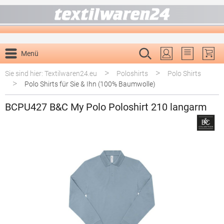
alt springen
Menü
Du hast 0 P
>
>
Sie sind hier: Textilwaren24.eu
Poloshirts
Polo Shirts
>
Polo Shirts für Sie & Ihn (100% Baumwolle)
BCPU427 B&C My Polo Poloshirt 210 langarm
Bildergalerie überspringen