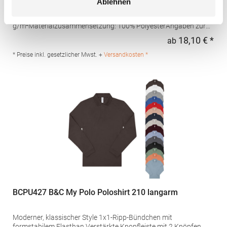
Ablehnen
Schweißtransport Mikro-Piqué Flachstrick-Kragen und -
Bündchen Easy CareGrammatur: 180
g/m²Materialzusammensetzung: 100% PolyesterAngaben zur
Produktsicherheit: Herst.-Nr.: H475Hersteller: Henbury BV
18,10 € *
ab
Regu
Kingsfordweg 151 1043GR Amsterdam Niederlande E-Mail:
marketing@henbury.com
* Preise inkl. gesetzlicher Mwst. +
Versandkosten *
BCPU427 B&C My Polo Poloshirt 210 langarm
Moderner, klassischer Style 1x1-Ripp-Bündchen mit
formstabilem Elasthan Verstärkte Knopfleiste mit 2 Knöpfen