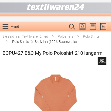
alt springen
Menü
Du hast 0 P
>
>
Sie sind hier: Textilwaren24.eu
Poloshirts
Polo Shirts
>
Polo Shirts für Sie & Ihn (100% Baumwolle)
BCPU427 B&C My Polo Poloshirt 210 langarm
Bildergalerie überspringen