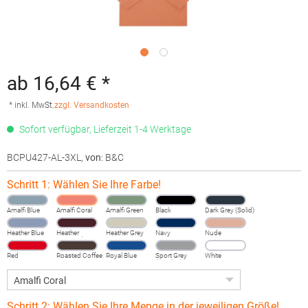
ab 16,64 € *
* inkl. MwSt.
zzgl. Versandkosten
Sofort verfügbar, Lieferzeit 1-4 Werktage
BCPU427-AL-3XL
,
von
: B&C
Schritt 1: Wählen Sie Ihre Farbe!
Amalfi Blue
Amalfi Coral
Amalfi Green
Black
Dark Grey (Solid)
Heather Blue
Heather
Heather Grey
Navy
Nude
Burgundy
Fog
Red
Roasted Coffee
Royal Blue
Sport Grey
White
(Heather)
Schritt 2: Wählen Sie Ihre Menge in der jeweiligen Größe!