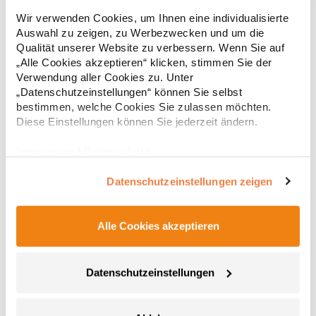
Strapazierfähiges Polohemd aus Mischgewebe Overlock-Nähte
Wir verwenden Cookies, um Ihnen eine individualisierte
mit Polyfilm für Formstabilität Flachstrick-Kragen und
Auswahl zu zeigen, zu Werbezwecken und um die
Ärmelbündchen in Rippstrick Doppelnähte an Schultern
Qualität unserer Website zu verbessern. Wenn Sie auf
Verstärkte Nähte an stark beanspruchten Stellen Neutrales
Etikett im Kragen für die einfache Veredelung/Personalisierung
„Alle Cookies akzeptieren“ klicken, stimmen Sie der
16,05 € *
ab
Regu
Verstärkte Knopfleiste mit drei Knöpfen Aufgesetzte
Verwendung aller Cookies zu. Unter
Brusttasche mit Knopfverschluss Verstärkte Seitenschlitze
* Preise inkl. gesetzlicher Mwst. +
Versandkosten *
„Datenschutzeinstellungen“ können Sie selbst
Ersatzknopf Stehkragen Angesetzte Ärmel Weiches Piquet-
bestimmen, welche Cookies Sie zulassen möchten.
Gewebe mit COOL-DRY feuchtigkeitsabsorbierenden
Diese Einstellungen können Sie jederzeit ändern.
Eigenschaften, Atmungsaktivität und Verzugkontrolle Weicher,
lose hängender Taschenbeutel innen für einfache Veredelung
auf der linken BrustseiteGrammatur: 200
Impressum
|
Datenschutz
g/m²Materialzusammensetzung: 50% Polyester / 50%
BaumwolleAngaben zur Produktsicherheit: Herst.-Nr.:
Datenschutzeinstellungen zeigen
R312XHersteller: Result Clothing Ltd. Narcisova 1 821 01
Bratislava Slowakei E-Mail: sales@resultclothing.com
Alle Cookies akzeptieren
Datenschutzeinstellungen
W475 Henbury Herren Coolplus®
feuchtigkeitsregulierendes Poloshirt
Set-In-Ärmel Seitenschlitze Coolplus®-Polyester für optimalen