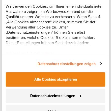
Strapazierfähiges Polohemd aus Mischgewebe Overlock-Nähte
Wir verwenden Cookies, um Ihnen eine individualisierte
mit Polyfilm für Formstabilität Flachstrick-Kragen und
Auswahl zu zeigen, zu Werbezwecken und um die
Ärmelbündchen in Rippstrick Doppelnähte an Schultern
Qualität unserer Website zu verbessern. Wenn Sie auf
Verstärkte Nähte an stark beanspruchten Stellen Neutrales
Etikett im Kragen für die einfache Veredelung/Personalisierung
„Alle Cookies akzeptieren“ klicken, stimmen Sie der
16,05 € *
ab
Regu
Verstärkte Knopfleiste mit drei Knöpfen Aufgesetzte
Verwendung aller Cookies zu. Unter
Brusttasche mit Knopfverschluss Verstärkte Seitenschlitze
* Preise inkl. gesetzlicher Mwst. +
Versandkosten *
„Datenschutzeinstellungen“ können Sie selbst
Ersatzknopf Stehkragen Angesetzte Ärmel Weiches Piquet-
bestimmen, welche Cookies Sie zulassen möchten.
Gewebe mit COOL-DRY feuchtigkeitsabsorbierenden
Diese Einstellungen können Sie jederzeit ändern.
Eigenschaften, Atmungsaktivität und Verzugkontrolle Weicher,
lose hängender Taschenbeutel innen für einfache Veredelung
auf der linken BrustseiteGrammatur: 200
Impressum
|
Datenschutz
g/m²Materialzusammensetzung: 50% Polyester / 50%
BaumwolleAngaben zur Produktsicherheit: Herst.-Nr.:
Datenschutzeinstellungen zeigen
R312XHersteller: Result Clothing Ltd. Narcisova 1 821 01
Bratislava Slowakei E-Mail: sales@resultclothing.com
Alle Cookies akzeptieren
Datenschutzeinstellungen
W475 Henbury Herren Coolplus®
feuchtigkeitsregulierendes Poloshirt
Set-In-Ärmel Seitenschlitze Coolplus®-Polyester für optimalen