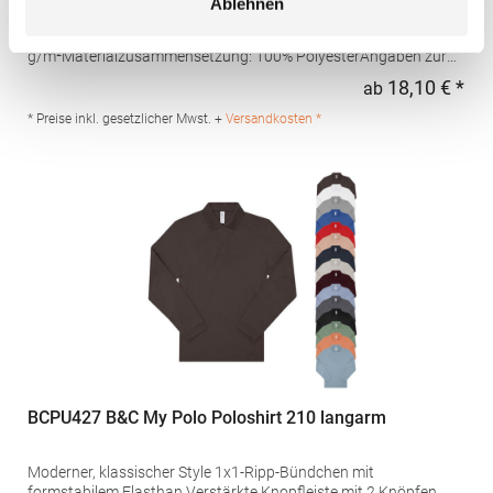
Ablehnen
Schweißtransport Mikro-Piqué Flachstrick-Kragen und -
Bündchen Easy CareGrammatur: 180
g/m²Materialzusammensetzung: 100% PolyesterAngaben zur
Produktsicherheit: Herst.-Nr.: H475Hersteller: Henbury BV
18,10 € *
ab
Regu
Kingsfordweg 151 1043GR Amsterdam Niederlande E-Mail:
marketing@henbury.com
* Preise inkl. gesetzlicher Mwst. +
Versandkosten *
BCPU427 B&C My Polo Poloshirt 210 langarm
Moderner, klassischer Style 1x1-Ripp-Bündchen mit
formstabilem Elasthan Verstärkte Knopfleiste mit 2 Knöpfen