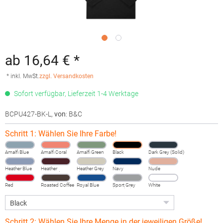
ab 16,64 € *
* inkl. MwSt.
zzgl. Versandkosten
Sofort verfügbar, Lieferzeit 1-4 Werktage
BCPU427-BK-L
,
von
: B&C
Schritt 1: Wählen Sie Ihre Farbe!
Amalfi Blue
Amalfi Coral
Amalfi Green
Black
Dark Grey (Solid)
Heather Blue
Heather
Heather Grey
Navy
Nude
Burgundy
Fog
Red
Roasted Coffee
Royal Blue
Sport Grey
White
(Heather)
Schritt 2: Wählen Sie Ihre Menge in der jeweiligen Größe!