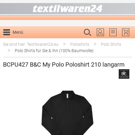
alt springen
Menü
Du hast 0 P
>
>
Sie sind hier: Textilwaren24.eu
Poloshirts
Polo Shirts
>
Polo Shirts für Sie & Ihn (100% Baumwolle)
BCPU427 B&C My Polo Poloshirt 210 langarm
Bildergalerie überspringen