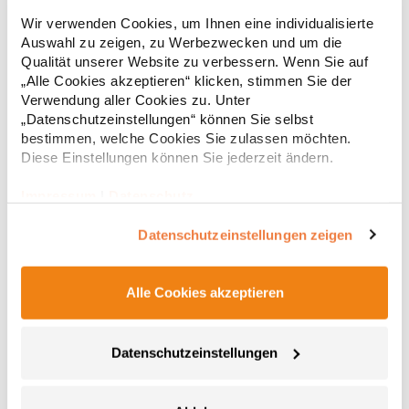
Strapazierfähiges Polohemd aus Mischgewebe Overlock-Nähte
Wir verwenden Cookies, um Ihnen eine individualisierte
mit Polyfilm für Formstabilität Flachstrick-Kragen und
Auswahl zu zeigen, zu Werbezwecken und um die
Ärmelbündchen in Rippstrick Doppelnähte an Schultern
Qualität unserer Website zu verbessern. Wenn Sie auf
Verstärkte Nähte an stark beanspruchten Stellen Neutrales
Etikett im Kragen für die einfache Veredelung/Personalisierung
„Alle Cookies akzeptieren“ klicken, stimmen Sie der
16,05 € *
ab
Regu
Verstärkte Knopfleiste mit drei Knöpfen Aufgesetzte
Verwendung aller Cookies zu. Unter
Brusttasche mit Knopfverschluss Verstärkte Seitenschlitze
* Preise inkl. gesetzlicher Mwst. +
Versandkosten *
„Datenschutzeinstellungen“ können Sie selbst
Ersatzknopf Stehkragen Angesetzte Ärmel Weiches Piquet-
bestimmen, welche Cookies Sie zulassen möchten.
Gewebe mit COOL-DRY feuchtigkeitsabsorbierenden
Diese Einstellungen können Sie jederzeit ändern.
Eigenschaften, Atmungsaktivität und Verzugkontrolle Weicher,
lose hängender Taschenbeutel innen für einfache Veredelung
auf der linken BrustseiteGrammatur: 200
Impressum
|
Datenschutz
g/m²Materialzusammensetzung: 50% Polyester / 50%
BaumwolleAngaben zur Produktsicherheit: Herst.-Nr.:
Datenschutzeinstellungen zeigen
R312XHersteller: Result Clothing Ltd. Narcisova 1 821 01
Bratislava Slowakei E-Mail: sales@resultclothing.com
Alle Cookies akzeptieren
Datenschutzeinstellungen
W475 Henbury Herren Coolplus®
feuchtigkeitsregulierendes Poloshirt
Set-In-Ärmel Seitenschlitze Coolplus®-Polyester für optimalen