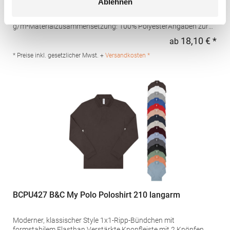
Ablehnen
Schweißtransport Mikro-Piqué Flachstrick-Kragen und -
Bündchen Easy CareGrammatur: 180
g/m²Materialzusammensetzung: 100% PolyesterAngaben zur
Produktsicherheit: Herst.-Nr.: H475Hersteller: Henbury BV
18,10 € *
ab
Regu
Kingsfordweg 151 1043GR Amsterdam Niederlande E-Mail:
marketing@henbury.com
* Preise inkl. gesetzlicher Mwst. +
Versandkosten *
BCPU427 B&C My Polo Poloshirt 210 langarm
Moderner, klassischer Style 1x1-Ripp-Bündchen mit
formstabilem Elasthan Verstärkte Knopfleiste mit 2 Knöpfen