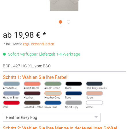
ab 19,98 € *
* inkl. MwSt.
zzgl. Versandkosten
Sofort verfügbar, Lieferzeit 1-4 Werktage
BCPU427-HG-XL
,
von
: B&C
Schritt 1: Wählen Sie Ihre Farbe!
Amalfi Blue
Amalfi Coral
Amalfi Green
Black
Dark Grey (Solid)
Heather Blue
Heather
Heather Grey
Navy
Nude
Burgundy
Fog
Red
Roasted Coffee
Royal Blue
Sport Grey
White
(Heather)
Schritt 2: Wählen Sie Ihre Menge in der jeweiligen Größe!