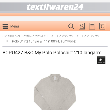
alt springen
Menü
Du hast 0 P
>
>
Sie sind hier: Textilwaren24.eu
Poloshirts
Polo Shirts
>
Polo Shirts für Sie & Ihn (100% Baumwolle)
BCPU427 B&C My Polo Poloshirt 210 langarm
Bildergalerie überspringen