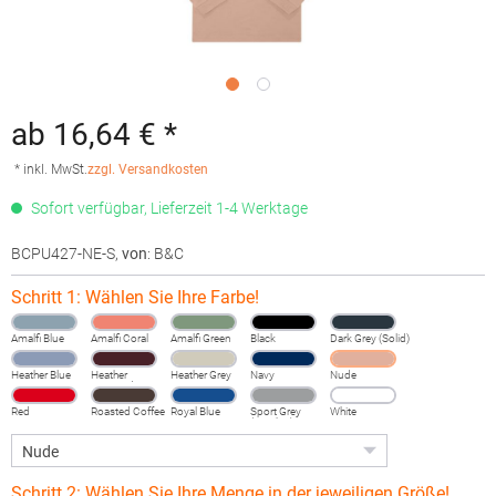
ab 16,64 € *
* inkl. MwSt.
zzgl. Versandkosten
Sofort verfügbar, Lieferzeit 1-4 Werktage
BCPU427-NE-S
,
von
: B&C
Schritt 1: Wählen Sie Ihre Farbe!
Amalfi Blue
Amalfi Coral
Amalfi Green
Black
Dark Grey (Solid)
Heather Blue
Heather
Heather Grey
Navy
Nude
Burgundy
Fog
Red
Roasted Coffee
Royal Blue
Sport Grey
White
(Heather)
Schritt 2: Wählen Sie Ihre Menge in der jeweiligen Größe!