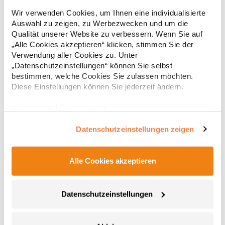
Strapazierfähiges Polohemd aus Mischgewebe Overlock-Nähte
Wir verwenden Cookies, um Ihnen eine individualisierte
mit Polyfilm für Formstabilität Flachstrick-Kragen und
Auswahl zu zeigen, zu Werbezwecken und um die
Ärmelbündchen in Rippstrick Doppelnähte an Schultern
Qualität unserer Website zu verbessern. Wenn Sie auf
Verstärkte Nähte an stark beanspruchten Stellen Neutrales
Etikett im Kragen für die einfache Veredelung/Personalisierung
„Alle Cookies akzeptieren“ klicken, stimmen Sie der
16,05 € *
ab
Regu
Verstärkte Knopfleiste mit drei Knöpfen Aufgesetzte
Verwendung aller Cookies zu. Unter
Brusttasche mit Knopfverschluss Verstärkte Seitenschlitze
* Preise inkl. gesetzlicher Mwst. +
Versandkosten *
„Datenschutzeinstellungen“ können Sie selbst
Ersatzknopf Stehkragen Angesetzte Ärmel Weiches Piquet-
bestimmen, welche Cookies Sie zulassen möchten.
Gewebe mit COOL-DRY feuchtigkeitsabsorbierenden
Diese Einstellungen können Sie jederzeit ändern.
Eigenschaften, Atmungsaktivität und Verzugkontrolle Weicher,
lose hängender Taschenbeutel innen für einfache Veredelung
auf der linken BrustseiteGrammatur: 200
Impressum
|
Datenschutz
g/m²Materialzusammensetzung: 50% Polyester / 50%
BaumwolleAngaben zur Produktsicherheit: Herst.-Nr.:
Datenschutzeinstellungen zeigen
R312XHersteller: Result Clothing Ltd. Narcisova 1 821 01
Bratislava Slowakei E-Mail: sales@resultclothing.com
Alle Cookies akzeptieren
Datenschutzeinstellungen
W475 Henbury Herren Coolplus®
feuchtigkeitsregulierendes Poloshirt
Set-In-Ärmel Seitenschlitze Coolplus®-Polyester für optimalen