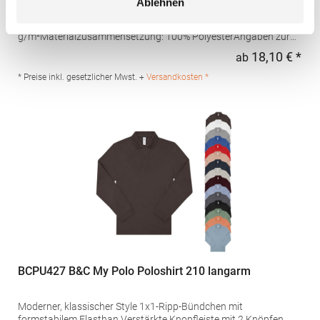
Ablehnen
Schweißtransport Mikro-Piqué Flachstrick-Kragen und -
Bündchen Easy CareGrammatur: 180
g/m²Materialzusammensetzung: 100% PolyesterAngaben zur
Produktsicherheit: Herst.-Nr.: H475Hersteller: Henbury BV
18,10 € *
ab
Regu
Kingsfordweg 151 1043GR Amsterdam Niederlande E-Mail:
marketing@henbury.com
* Preise inkl. gesetzlicher Mwst. +
Versandkosten *
BCPU427 B&C My Polo Poloshirt 210 langarm
Moderner, klassischer Style 1x1-Ripp-Bündchen mit
formstabilem Elasthan Verstärkte Knopfleiste mit 2 Knöpfen