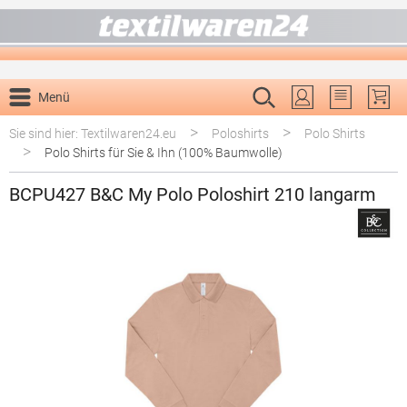
alt springen
Menü
Du hast 0 P
>
>
Sie sind hier: Textilwaren24.eu
Poloshirts
Polo Shirts
>
Polo Shirts für Sie & Ihn (100% Baumwolle)
BCPU427 B&C My Polo Poloshirt 210 langarm
Bildergalerie überspringen