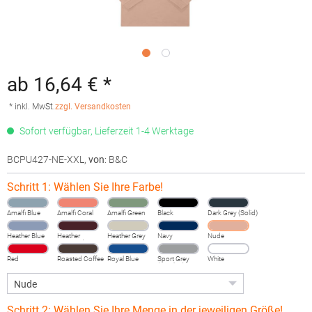
ab 16,64 € *
* inkl. MwSt.
zzgl. Versandkosten
Sofort verfügbar, Lieferzeit 1-4 Werktage
BCPU427-NE-XXL
,
von
: B&C
Schritt 1: Wählen Sie Ihre Farbe!
Amalfi Blue
Amalfi Coral
Amalfi Green
Black
Dark Grey (Solid)
Heather Blue
Heather
Heather Grey
Navy
Nude
Burgundy
Fog
Red
Roasted Coffee
Royal Blue
Sport Grey
White
(Heather)
Schritt 2: Wählen Sie Ihre Menge in der jeweiligen Größe!