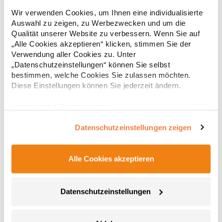
Strapazierfähiges Polohemd aus Mischgewebe Overlock-Nähte
Wir verwenden Cookies, um Ihnen eine individualisierte
mit Polyfilm für Formstabilität Flachstrick-Kragen und
Auswahl zu zeigen, zu Werbezwecken und um die
Ärmelbündchen in Rippstrick Doppelnähte an Schultern
Qualität unserer Website zu verbessern. Wenn Sie auf
Verstärkte Nähte an stark beanspruchten Stellen Neutrales
Etikett im Kragen für die einfache Veredelung/Personalisierung
„Alle Cookies akzeptieren“ klicken, stimmen Sie der
16,05 € *
ab
Regu
Verstärkte Knopfleiste mit drei Knöpfen Aufgesetzte
Verwendung aller Cookies zu. Unter
Brusttasche mit Knopfverschluss Verstärkte Seitenschlitze
* Preise inkl. gesetzlicher Mwst. +
Versandkosten *
„Datenschutzeinstellungen“ können Sie selbst
Ersatzknopf Stehkragen Angesetzte Ärmel Weiches Piquet-
bestimmen, welche Cookies Sie zulassen möchten.
Gewebe mit COOL-DRY feuchtigkeitsabsorbierenden
Diese Einstellungen können Sie jederzeit ändern.
Eigenschaften, Atmungsaktivität und Verzugkontrolle Weicher,
lose hängender Taschenbeutel innen für einfache Veredelung
auf der linken BrustseiteGrammatur: 200
Impressum
|
Datenschutz
g/m²Materialzusammensetzung: 50% Polyester / 50%
BaumwolleAngaben zur Produktsicherheit: Herst.-Nr.:
Datenschutzeinstellungen zeigen
R312XHersteller: Result Clothing Ltd. Narcisova 1 821 01
Bratislava Slowakei E-Mail: sales@resultclothing.com
Alle Cookies akzeptieren
Datenschutzeinstellungen
W475 Henbury Herren Coolplus®
feuchtigkeitsregulierendes Poloshirt
Set-In-Ärmel Seitenschlitze Coolplus®-Polyester für optimalen