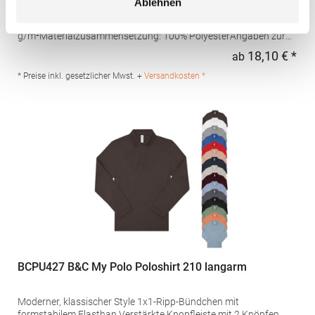
Ablehnen
Schweißtransport Mikro-Piqué Flachstrick-Kragen und -
Bündchen Easy CareGrammatur: 180
g/m²Materialzusammensetzung: 100% PolyesterAngaben zur
Produktsicherheit: Herst.-Nr.: H475Hersteller: Henbury BV
18,10 € *
ab
Regu
Kingsfordweg 151 1043GR Amsterdam Niederlande E-Mail:
marketing@henbury.com
* Preise inkl. gesetzlicher Mwst. +
Versandkosten *
BCPU427 B&C My Polo Poloshirt 210 langarm
Moderner, klassischer Style 1x1-Ripp-Bündchen mit
formstabilem Elasthan Verstärkte Knopfleiste mit 2 Knöpfen