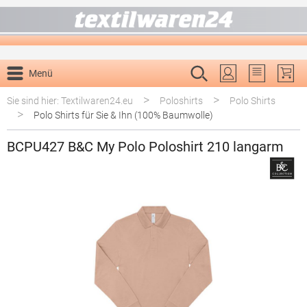
alt springen
Menü
Du hast 0 P
>
>
Sie sind hier: Textilwaren24.eu
Poloshirts
Polo Shirts
>
Polo Shirts für Sie & Ihn (100% Baumwolle)
BCPU427 B&C My Polo Poloshirt 210 langarm
Bildergalerie überspringen