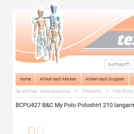
springen
Zur Hauptnavigation springen
Home
Artikel nach Marken
Artikel nach Gruppen
>
>
Sie sind hier: Textilwaren24.eu
Poloshirts
Polo Shirts
BCPU427 B&C My Polo Poloshirt 210 langar
Bildergalerie überspringen