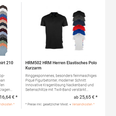
irt 210
HRM502 HRM Herren Elastisches Polo
Kurzarm
Ringgesponnenes, besonders feinmaschiges
han
Piqué Figurbetonter, moderner Schnitt
fen
Innovative Kragenlösung Nackenband und
Seitenschlitze mit Twill-Band verstärkt
ken
Kragen und Ärmelabschluss aus 1x1 Ripp-
16,64 € *
25,65 € *
ab
Regulärer Preis:
Regulärer 
gem
Strick 3-Knopfleiste mit HRM-Detail (Ton-in-
Ton) Ersatzknopf Einlaufvorbehandelt und
ndkosten *
* Preise inkl. gesetzlicher Mwst. +
Versandkosten *
Anti-Pilling Pfegehinweis: Trockner
geeignet40 °C waschbarGrammatur: 180