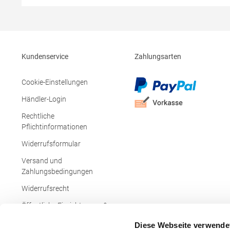
Brusttasche mit Knopfverschluss Verstärkte
marketing
Seitenschlitze Ersatzknopf Stehkragen
Angesetzte Ärmel Weiches Piquet-Gewebe
mit COOL-DRY feuchtigkeitsabsorbierenden
Eigenschaften, Atmungsaktivität und
Verzugkontrolle Weicher, lose hängender
Kundenservice
Zahlungsarten
Taschenbeutel innen für einfache Veredelung
auf der linken BrustseiteGrammatur: 200
g/m²Materialzusammensetzung: 50%
Cookie-Einstellungen
Polyester / 50% BaumwolleAngaben zur
Produktsicherheit: Herst.-Nr.:
Händler-Login
R312XHersteller: Result Clothing Ltd.
Narcisova 1 821 01 Bratislava Slowakei E-
Rechtliche
Mail: sales@resultclothing.com
Pflichtinformationen
Widerrufsformular
Versand und
Zahlungsbedingungen
Widerrufsrecht
Öffentliche Einrichtungen &
Behörden
Diese Webseite verwende