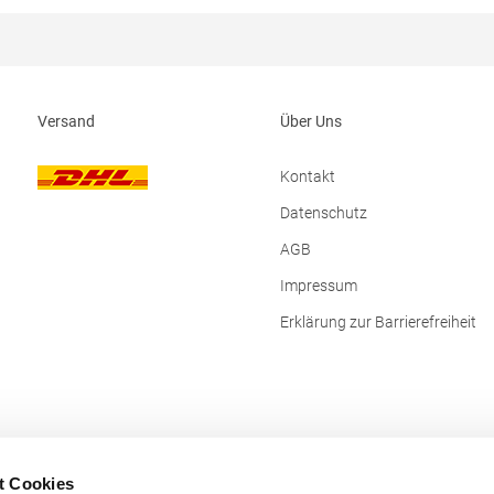
@henbury.com
waschbarTrockner geeignetBügel
erlaubtGrammatur: 210
g/m²Materialzusammensetzung:
Baumwolle (Sport Grey: 90% Baum
10% Viskose), (Heather Blue, Heat
Burgundy, Heather Grey Fog: 80%
Versand
Über Uns
/ 20% Polyester)Angaben zur
Produktsicherheit: Herst.-Nr.:
PU427Hersteller: The Cotton Grou
Kontakt
Richelle 161 Waterloo Office Park B
box 5 1410 Waterloo Belgien E-Mai
Datenschutz
info@bc-collection.eu
AGB
Impressum
Erklärung zur Barrierefreiheit
t Cookies