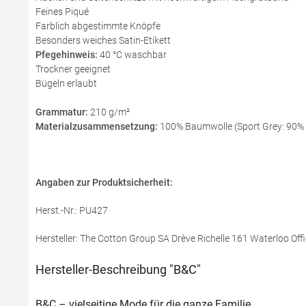
Feines Piqué
Farblich abgestimmte Knöpfe
Besonders weiches Satin-Etikett
Pfegehinweis:
40 °C waschbar
Trockner geeignet
Bügeln erlaubt
Grammatur:
210 g/m²
Materialzusammensetzung:
100% Baumwolle (Sport Grey: 90% B
Angaben zur Produktsicherheit:
Herst.-Nr.: PU427
Hersteller: The Cotton Group SA Drève Richelle 161 Waterloo Offi
Hersteller-Beschreibung "B&C"
B&C – vielseitige Mode für die ganze Familie