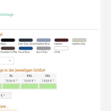
 Werktage
e!
Black
Dark Grey (Solid)
Heather Blue
Heather
Heather Grey
Burgundy
Fog
Roasted Coffee
Royal Blue
Sport Grey
White
(Heather)
ge in der jeweiligen Größe!
XL
XXL
3XL
16,64 € *
16,64 € *
16,64 € *
0
€ *
are...