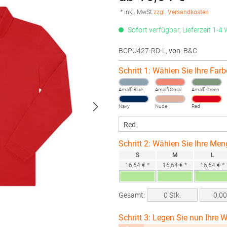
* inkl. MwSt.
zzgl. Versandkosten
Sofort verfügbar, Lieferzeit 1-4
BCPU427-RD-L
,
von
: B&C
Schritt 1: Wählen Sie Ihre Farb
Amalfi Blue
Amalfi Coral
Amalfi Green
Navy
Nude
Red
Schritt 2: Wählen Sie Ihre Men
S
M
L
16,64 € *
16,64 € *
16,64 € *
Gesamt:
0
Stk.
0,0
Schritt 3: Legen Sie nun Ihre W