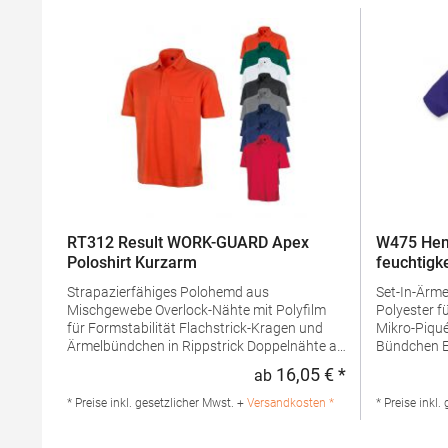
RT312 Result WORK-GUARD Apex
W475 Hen
Poloshirt Kurzarm
feuchtigk
Strapazierfähiges Polohemd aus
Set-In-Ärmel Seitenschlitze Coolpl
Mischgewebe Overlock-Nähte mit Polyfilm
Polyester f
für Formstabilität Flachstrick-Kragen und
Mikro-Piqué Flachstrick-Kragen un
Ärmelbündchen in Rippstrick Doppelnähte an
Bündchen Easy CareGrammatur: 180
Schultern Verstärkte Nähte an stark
g/m²Mater
16,05 € *
ab
Regulärer Preis
beanspruchten Stellen Neutrales Etikett im
PolyesterA
Kragen für die einfache
Produktsiche
* Preise inkl. gesetzlicher Mwst. +
Versandkosten *
* Preise inkl.
Veredelung/Personalisierung Verstärkte
Henbury B
Knopfleiste mit drei Knöpfen Aufgesetzte
Amsterdam 