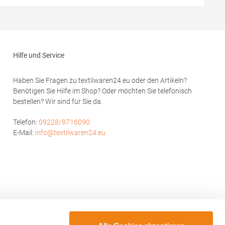
n
g/m²Materialzusammensetzung: 95%
Baumwolle / 5% ElasthanAngaben zur
 100%
Produktsicherheit: Herst.-Nr.: 502Hersteller:
wolle /
HRM Textil GmbH Welfenstraße 12 70736
her
Fellbach Deutschland E-Mail: info@hrm-
 Baumwolle
textil.de
Hilfe und Service
p SA Drève
Haben Sie Fragen zu textilwaren24.eu oder den Artikeln?
uilding O,
Benötigen Sie Hilfe im Shop? Oder möchten Sie telefonisch
l:
bestellen? Wir sind für Sie da.
Telefon:
09228/9716090
E-Mail:
info@textilwaren24.eu