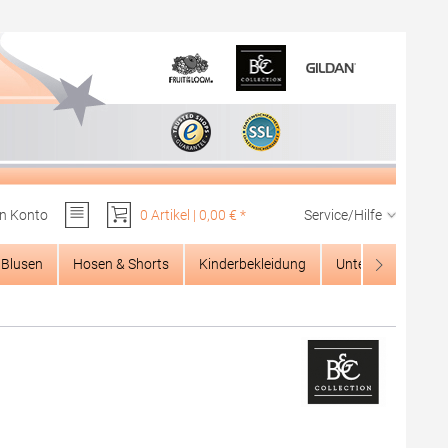
n Konto
0 Artikel | 0,00 € *
Service/Hilfe
Du hast 0 Produkte auf dem Merkzettel
Blusen
Hosen & Shorts
Kinderbekleidung
Unterwäsche