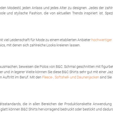
eden Modestil, jeden Anlass und jedes Alter zu designen. Jedes der zahl
le und stylische Fashion, die von aktuellen Trends inspiriert ist. Spe
t viel Leidenschaft für Mode zu einem etablierten Anbieter
hochwertiger 
sics, mit denen sich zahlreiche Looks kreieren lassen.
ausmachen, beweisen die Polos von B&C. Schmal geschnitten mit figurbet
er und in legerer Weite können Sie diese B&C Shirts sehr gut mit einer Ja
 Auftritt im Beruf. Mit den
Fleece-, Softshell- und Daunenjacken
sind Sie 
tsstandards, die in allen Bereichen der Produktionskette Anwendung
h glatt können B&C Shirts hervorragend bedruckt oder bestickt und dadurch