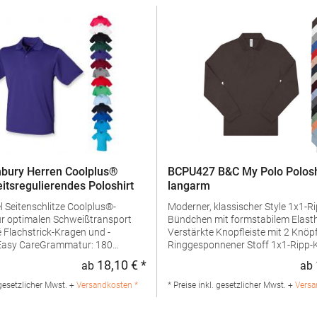
bury Herren Coolplus®
BCPU427 B&C My Polo Polosh
eitsregulierendes Poloshirt
langarm
us®-
Moderner, klassischer Style 1x1-Ripp-
ür optimalen Schweißtransport
Bündchen mit formstabilem Elast
d -
Verstärkte Knopfleiste mit 2 Knöp
Ringgesponnener Stoff 1x1-Ripp-Kragen
ialzusammensetzung: 100%
Schulternaht mit Verstärkungsband Nac
18,10 € *
ab
ab
:
Regulärer Preis:
ngaben zur
und Seitenschlitze mit hochwerti
rheit: Herst.-Nr.: H475Hersteller:
Fischgrätband Feines Piqué Farblich
 gesetzlicher Mwst. +
Versandkosten *
* Preise inkl. gesetzlicher Mwst. +
Versa
V Kingsfordweg 151 1043GR
abgestimmte Knöpfe Besonders weiches
Niederlande E-Mail:
Satin-EtikettPfegehinweis: 40 °C