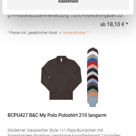
Ablehnen
Schweißtransport Mikro-Piqué Flachstrick-Kragen und -
Bündchen Easy CareGrammatur: 180
g/m²Materialzusammensetzung: 100% PolyesterAngaben zur
Produktsicherheit: Herst.-Nr.: H475Hersteller: Henbury BV
18,10 € *
ab
Regu
Kingsfordweg 151 1043GR Amsterdam Niederlande E-Mail:
marketing@henbury.com
* Preise inkl. gesetzlicher Mwst. +
Versandkosten *
BCPU427 B&C My Polo Poloshirt 210 langarm
Moderner, klassischer Style 1x1-Ripp-Bündchen mit
formstabilem Elasthan Verstärkte Knopfleiste mit 2 Knöpfen