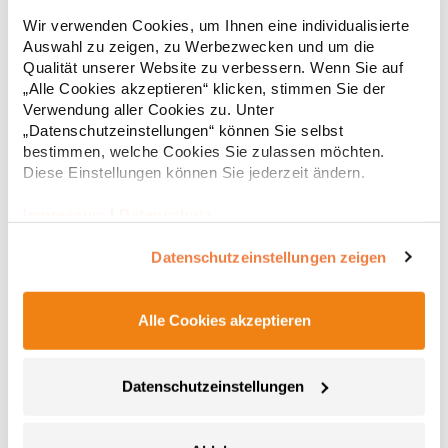
Strapazierfähiges Polohemd aus Mischgewebe Overlock-Nähte
Wir verwenden Cookies, um Ihnen eine individualisierte
mit Polyfilm für Formstabilität Flachstrick-Kragen und
Auswahl zu zeigen, zu Werbezwecken und um die
Ärmelbündchen in Rippstrick Doppelnähte an Schultern
Qualität unserer Website zu verbessern. Wenn Sie auf
Verstärkte Nähte an stark beanspruchten Stellen Neutrales
Etikett im Kragen für die einfache Veredelung/Personalisierung
„Alle Cookies akzeptieren“ klicken, stimmen Sie der
16,05 € *
ab
Regu
Verstärkte Knopfleiste mit drei Knöpfen Aufgesetzte
Verwendung aller Cookies zu. Unter
Brusttasche mit Knopfverschluss Verstärkte Seitenschlitze
* Preise inkl. gesetzlicher Mwst. +
Versandkosten *
„Datenschutzeinstellungen“ können Sie selbst
Ersatzknopf Stehkragen Angesetzte Ärmel Weiches Piquet-
bestimmen, welche Cookies Sie zulassen möchten.
Gewebe mit COOL-DRY feuchtigkeitsabsorbierenden
Diese Einstellungen können Sie jederzeit ändern.
Eigenschaften, Atmungsaktivität und Verzugkontrolle Weicher,
lose hängender Taschenbeutel innen für einfache Veredelung
auf der linken BrustseiteGrammatur: 200
Impressum
|
Datenschutz
g/m²Materialzusammensetzung: 50% Polyester / 50%
BaumwolleAngaben zur Produktsicherheit: Herst.-Nr.:
Datenschutzeinstellungen zeigen
R312XHersteller: Result Clothing Ltd. Narcisova 1 821 01
Bratislava Slowakei E-Mail: sales@resultclothing.com
Alle Cookies akzeptieren
Datenschutzeinstellungen
W475 Henbury Herren Coolplus®
feuchtigkeitsregulierendes Poloshirt
Set-In-Ärmel Seitenschlitze Coolplus®-Polyester für optimalen