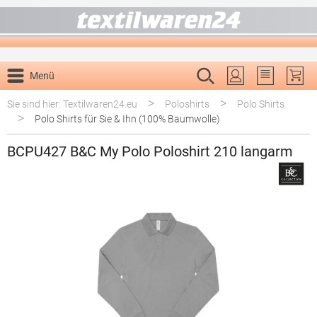
alt springen
Menü
Du hast 0 P
>
>
Sie sind hier: Textilwaren24.eu
Poloshirts
Polo Shirts
>
Polo Shirts für Sie & Ihn (100% Baumwolle)
BCPU427 B&C My Polo Poloshirt 210 langarm
Bildergalerie überspringen