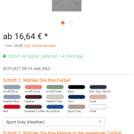
ab 16,64 € *
* inkl. MwSt.
zzgl. Versandkosten
Sofort verfügbar, Lieferzeit 1-4 Werktage
BCPU427-SR-M
,
von
: B&C
Schritt 1: Wählen Sie Ihre Farbe!
Amalfi Blue
Amalfi Coral
Amalfi Green
Black
Dark Grey (Solid)
Heather Blue
Heather
Heather Grey
Navy
Nude
Burgundy
Fog
Red
Roasted Coffee
Royal Blue
Sport Grey
White
(Heather)
Schritt 2: Wählen Sie Ihre Menge in der jeweiligen Größe!