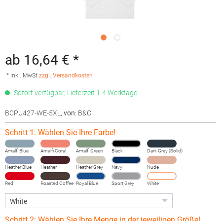
ab 16,64 € *
* inkl. MwSt.
zzgl. Versandkosten
Sofort verfügbar, Lieferzeit 1-4 Werktage
BCPU427-WE-5XL
,
von
: B&C
Schritt 1: Wählen Sie Ihre Farbe!
Amalfi Blue
Amalfi Coral
Amalfi Green
Black
Dark Grey (Solid)
Heather Blue
Heather
Heather Grey
Navy
Nude
Burgundy
Fog
Red
Roasted Coffee
Royal Blue
Sport Grey
White
(Heather)
Schritt 2: Wählen Sie Ihre Menge in der jeweiligen Größe!