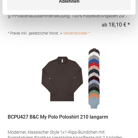
Ablehnen
Schweißtransport Mikro-Piqué Flachstrick-Kragen und -
Bündchen Easy CareGrammatur: 180
g/m²Materialzusammensetzung: 100% PolyesterAngaben zur
Produktsicherheit: Herst.-Nr.: H475Hersteller: Henbury BV
18,10 € *
ab
Regu
Kingsfordweg 151 1043GR Amsterdam Niederlande E-Mail:
marketing@henbury.com
* Preise inkl. gesetzlicher Mwst. +
Versandkosten *
BCPU427 B&C My Polo Poloshirt 210 langarm
Moderner, klassischer Style 1x1-Ripp-Bündchen mit
formstabilem Elasthan Verstärkte Knopfleiste mit 2 Knöpfen