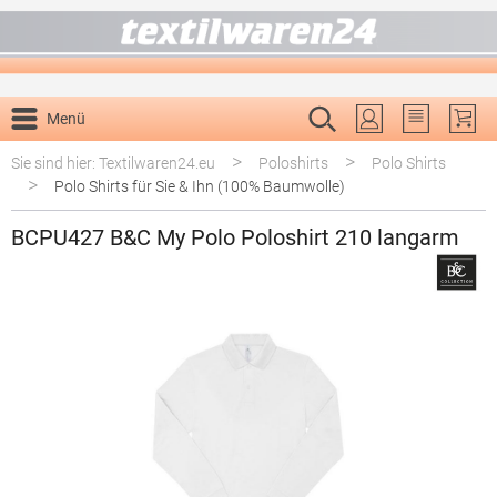
alt springen
Menü
Du hast 0 P
>
>
Sie sind hier: Textilwaren24.eu
Poloshirts
Polo Shirts
>
Polo Shirts für Sie & Ihn (100% Baumwolle)
BCPU427 B&C My Polo Poloshirt 210 langarm
Bildergalerie überspringen