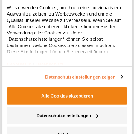
Strapazierfähiges Polohemd aus Mischgewebe Overlock-Nähte
Wir verwenden Cookies, um Ihnen eine individualisierte
mit Polyfilm für Formstabilität Flachstrick-Kragen und
Auswahl zu zeigen, zu Werbezwecken und um die
Ärmelbündchen in Rippstrick Doppelnähte an Schultern
Qualität unserer Website zu verbessern. Wenn Sie auf
Verstärkte Nähte an stark beanspruchten Stellen Neutrales
Etikett im Kragen für die einfache Veredelung/Personalisierung
„Alle Cookies akzeptieren“ klicken, stimmen Sie der
16,05 € *
ab
Regu
Verstärkte Knopfleiste mit drei Knöpfen Aufgesetzte
Verwendung aller Cookies zu. Unter
Brusttasche mit Knopfverschluss Verstärkte Seitenschlitze
* Preise inkl. gesetzlicher Mwst. +
Versandkosten *
„Datenschutzeinstellungen“ können Sie selbst
Ersatzknopf Stehkragen Angesetzte Ärmel Weiches Piquet-
bestimmen, welche Cookies Sie zulassen möchten.
Gewebe mit COOL-DRY feuchtigkeitsabsorbierenden
Diese Einstellungen können Sie jederzeit ändern.
Eigenschaften, Atmungsaktivität und Verzugkontrolle Weicher,
lose hängender Taschenbeutel innen für einfache Veredelung
auf der linken BrustseiteGrammatur: 200
Impressum
|
Datenschutz
g/m²Materialzusammensetzung: 50% Polyester / 50%
BaumwolleAngaben zur Produktsicherheit: Herst.-Nr.:
Datenschutzeinstellungen zeigen
R312XHersteller: Result Clothing Ltd. Narcisova 1 821 01
Bratislava Slowakei E-Mail: sales@resultclothing.com
Alle Cookies akzeptieren
Datenschutzeinstellungen
W475 Henbury Herren Coolplus®
feuchtigkeitsregulierendes Poloshirt
Set-In-Ärmel Seitenschlitze Coolplus®-Polyester für optimalen