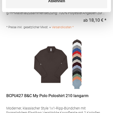
Ablehnen
Schweißtransport Mikro-Piqué Flachstrick-Kragen und -
Bündchen Easy CareGrammatur: 180
g/m²Materialzusammensetzung: 100% PolyesterAngaben zur
Produktsicherheit: Herst.-Nr.: H475Hersteller: Henbury BV
18,10 € *
ab
Regu
Kingsfordweg 151 1043GR Amsterdam Niederlande E-Mail:
marketing@henbury.com
* Preise inkl. gesetzlicher Mwst. +
Versandkosten *
BCPU427 B&C My Polo Poloshirt 210 langarm
Moderner, klassischer Style 1x1-Ripp-Bündchen mit
formstabilem Elasthan Verstärkte Knopfleiste mit 2 Knöpfen