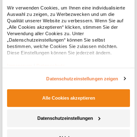
Strapazierfähiges Polohemd aus Mischgewebe Overlock-Nähte
Wir verwenden Cookies, um Ihnen eine individualisierte
mit Polyfilm für Formstabilität Flachstrick-Kragen und
Auswahl zu zeigen, zu Werbezwecken und um die
Ärmelbündchen in Rippstrick Doppelnähte an Schultern
Qualität unserer Website zu verbessern. Wenn Sie auf
Verstärkte Nähte an stark beanspruchten Stellen Neutrales
Etikett im Kragen für die einfache Veredelung/Personalisierung
„Alle Cookies akzeptieren“ klicken, stimmen Sie der
16,05 € *
ab
Regu
Verstärkte Knopfleiste mit drei Knöpfen Aufgesetzte
Verwendung aller Cookies zu. Unter
Brusttasche mit Knopfverschluss Verstärkte Seitenschlitze
* Preise inkl. gesetzlicher Mwst. +
Versandkosten *
„Datenschutzeinstellungen“ können Sie selbst
Ersatzknopf Stehkragen Angesetzte Ärmel Weiches Piquet-
bestimmen, welche Cookies Sie zulassen möchten.
Gewebe mit COOL-DRY feuchtigkeitsabsorbierenden
Diese Einstellungen können Sie jederzeit ändern.
Eigenschaften, Atmungsaktivität und Verzugkontrolle Weicher,
lose hängender Taschenbeutel innen für einfache Veredelung
auf der linken BrustseiteGrammatur: 200
Impressum
|
Datenschutz
g/m²Materialzusammensetzung: 50% Polyester / 50%
BaumwolleAngaben zur Produktsicherheit: Herst.-Nr.:
Datenschutzeinstellungen zeigen
R312XHersteller: Result Clothing Ltd. Narcisova 1 821 01
Bratislava Slowakei E-Mail: sales@resultclothing.com
Alle Cookies akzeptieren
Datenschutzeinstellungen
W475 Henbury Herren Coolplus®
feuchtigkeitsregulierendes Poloshirt
Set-In-Ärmel Seitenschlitze Coolplus®-Polyester für optimalen