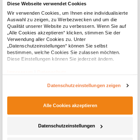
Diese Webseite verwendet Cookies
Wir verwenden Cookies, um Ihnen eine individualisierte
Strapazierfähiges Polohemd aus Mischgewebe Overlock-Nähte
Auswahl zu zeigen, zu Werbezwecken und um die
mit Polyfilm für Formstabilität Flachstrick-Kragen und
Ärmelbündchen in Rippstrick Doppelnähte an Schultern
Qualität unserer Website zu verbessern. Wenn Sie auf
Verstärkte Nähte an stark beanspruchten Stellen Neutrales
„Alle Cookies akzeptieren“ klicken, stimmen Sie der
Etikett im Kragen für die einfache Veredelung/Personalisierung
Verwendung aller Cookies zu. Unter
16,05 € *
ab
Regu
Verstärkte Knopfleiste mit drei Knöpfen Aufgesetzte
„Datenschutzeinstellungen“ können Sie selbst
Brusttasche mit Knopfverschluss Verstärkte Seitenschlitze
* Preise inkl. gesetzlicher Mwst. +
Versandkosten *
bestimmen, welche Cookies Sie zulassen möchten.
Ersatzknopf Stehkragen Angesetzte Ärmel Weiches Piquet-
Diese Einstellungen können Sie jederzeit ändern.
Gewebe mit COOL-DRY feuchtigkeitsabsorbierenden
Eigenschaften, Atmungsaktivität und Verzugkontrolle Weicher,
lose hängender Taschenbeutel innen für einfache Veredelung
Impressum
|
Datenschutz
auf der linken BrustseiteGrammatur: 200
g/m²Materialzusammensetzung: 50% Polyester / 50%
Datenschutzeinstellungen zeigen
BaumwolleAngaben zur Produktsicherheit: Herst.-Nr.:
R312XHersteller: Result Clothing Ltd. Narcisova 1 821 01
Bratislava Slowakei E-Mail: sales@resultclothing.com
Alle Cookies akzeptieren
Datenschutzeinstellungen
W475 Henbury Herren Coolplus®