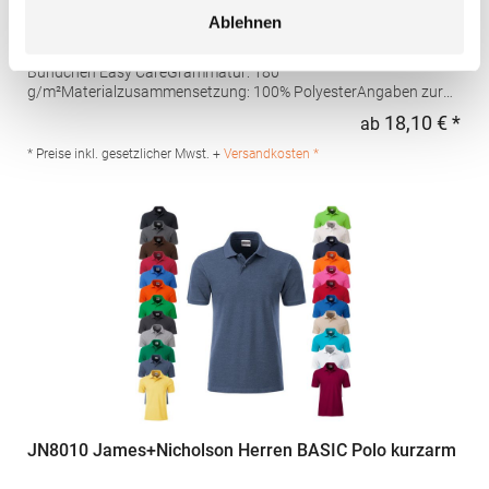
feuchtigkeitsregulierendes Poloshirt
Ablehnen
Set-In-Ärmel Seitenschlitze Coolplus®-Polyester für optimalen
Schweißtransport Mikro-Piqué Flachstrick-Kragen und -
Bündchen Easy CareGrammatur: 180
g/m²Materialzusammensetzung: 100% PolyesterAngaben zur
Produktsicherheit: Herst.-Nr.: H475Hersteller: Henbury BV
18,10 € *
ab
Regu
Kingsfordweg 151 1043GR Amsterdam Niederlande E-Mail:
marketing@henbury.com
* Preise inkl. gesetzlicher Mwst. +
Versandkosten *
JN8010 James+Nicholson Herren BASIC Polo kurzarm