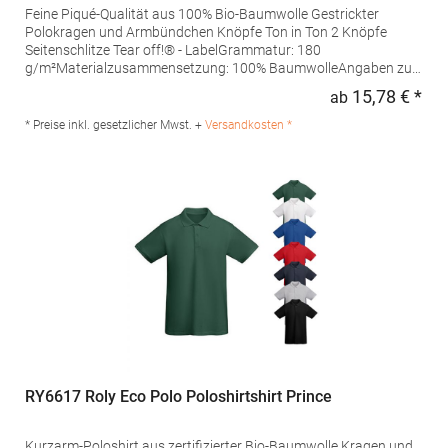
Feine Piqué-Qualität aus 100% Bio-Baumwolle Gestrickter
Polokragen und Armbündchen Knöpfe Ton in Ton 2 Knöpfe
Seitenschlitze Tear off!® - LabelGrammatur: 180
g/m²Materialzusammensetzung: 100% BaumwolleAngaben zur
Produktsicherheit: Herst.-Nr.: JN8010Hersteller: Gustav Daiber
15,78 € *
ab
Regu
GmbH Vor dem Weißen Stein 25-31 72461 Albstadt Deutschland
E-Mail: info@daiber.de
* Preise inkl. gesetzlicher Mwst. +
Versandkosten *
RY6617 Roly Eco Polo Poloshirtshirt Prince
Kurzarm-Poloshirt aus zertifizierter Bio-Baumwolle Kragen und