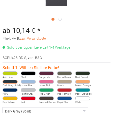
ab 10,14 € *
* inkl. MwSt.
zzgl. Versandkosten
Sofort verfügbar, Lieferzeit 1-4 Werktage
BCPU428-DD-S
,
von
: B&C
Schritt 1: Wählen Sie Ihre Farbe!
Acid Lime
Black
Burgundy
Camo Green
Dark Forest
Dark Grey (Solid)
Lotus Blue
Lotus Pink
Mastic
Melon Orange
Navy
Pacific Grey
Pop Green
Pop Tomato
Pop Turquoise
Pop Yellow
Red
Roasted Coffee
Royal Blue
White