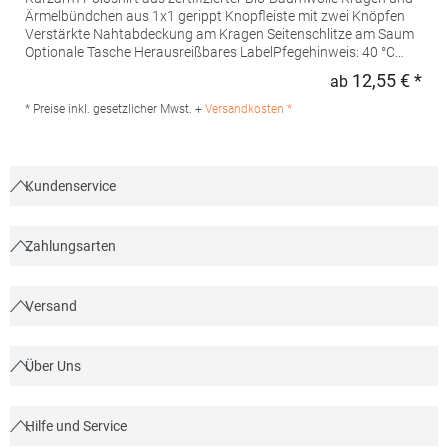
Ärmelbündchen aus 1x1 gerippt Knopfleiste mit zwei Knöpfen
Verstärkte Nahtabdeckung am Kragen Seitenschlitze am Saum
Optionale Tasche Herausreißbares LabelPfegehinweis: 40 °C
waschbarBügeln erlaubtGrammatur: 210
12,55 € *
ab
Regu
g/m²Materialzusammensetzung: 100% Baumwolle (Heather
Grey: 85% Baumwolle / 15% Viskose)Angaben zur
* Preise inkl. gesetzlicher Mwst. +
Versandkosten *
Produktsicherheit:Herst.-Nr.: PO6617Hersteller: GORFACTORY
S.A Ctra. Santomera / Abanilla Km 8.8 30620 Fortuna (Murcia)
Spanien E-Mail: info@gorfactory.es
Kundenservice
Zahlungsarten
Versand
Über Uns
Hilfe und Service