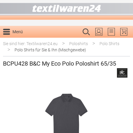
alt springen
Menü
Du hast 0 P
>
>
Sie sind hier: Textilwaren24.eu
Poloshirts
Polo Shirts
>
Polo Shirts für Sie & Ihn (Mischgewebe)
BCPU428 B&C My Eco Polo Poloshirt 65/35
Bildergalerie überspringen