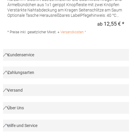
Ärmelbündchen aus 1x1 gerippt Knopfleiste mit zwei Knöpfen
Verstärkte Nahtabdeckung am Kragen Seitenschlitze am Saum
Optionale Tasche Herausreißbares LabelPfegehinweis: 40 °C
waschbarBügeln erlaubtGrammatur: 210
12,55 € *
ab
Regu
g/m²Materialzusammensetzung: 100% Baumwolle (Heather
Grey: 85% Baumwolle / 15% Viskose)Angaben zur
* Preise inkl. gesetzlicher Mwst. +
Versandkosten *
Produktsicherheit:Herst.-Nr.: PO6617Hersteller: GORFACTORY
S.A Ctra. Santomera / Abanilla Km 8.8 30620 Fortuna (Murcia)
Spanien E-Mail: info@gorfactory.es
Kundenservice
Zahlungsarten
Versand
Über Uns
Hilfe und Service