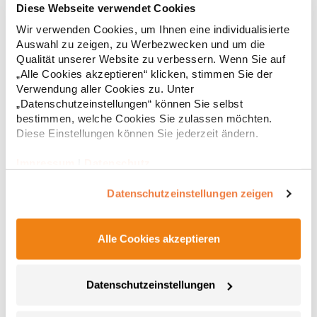
Diese Webseite verwendet Cookies
Wir verwenden Cookies, um Ihnen eine individualisierte
Strapazierfähiges Polohemd aus Mischgewebe Overlock-Nähte
Auswahl zu zeigen, zu Werbezwecken und um die
mit Polyfilm für Formstabilität Flachstrick-Kragen und
Ärmelbündchen in Rippstrick Doppelnähte an Schultern
Qualität unserer Website zu verbessern. Wenn Sie auf
Verstärkte Nähte an stark beanspruchten Stellen Neutrales
„Alle Cookies akzeptieren“ klicken, stimmen Sie der
Etikett im Kragen für die einfache Veredelung/Personalisierung
Verwendung aller Cookies zu. Unter
16,05 € *
ab
Regu
Verstärkte Knopfleiste mit drei Knöpfen Aufgesetzte
„Datenschutzeinstellungen“ können Sie selbst
Brusttasche mit Knopfverschluss Verstärkte Seitenschlitze
* Preise inkl. gesetzlicher Mwst. +
Versandkosten *
bestimmen, welche Cookies Sie zulassen möchten.
Ersatzknopf Stehkragen Angesetzte Ärmel Weiches Piquet-
Diese Einstellungen können Sie jederzeit ändern.
Gewebe mit COOL-DRY feuchtigkeitsabsorbierenden
Eigenschaften, Atmungsaktivität und Verzugkontrolle Weicher,
lose hängender Taschenbeutel innen für einfache Veredelung
Impressum
|
Datenschutz
auf der linken BrustseiteGrammatur: 200
g/m²Materialzusammensetzung: 50% Polyester / 50%
Datenschutzeinstellungen zeigen
BaumwolleAngaben zur Produktsicherheit: Herst.-Nr.:
R312XHersteller: Result Clothing Ltd. Narcisova 1 821 01
Bratislava Slowakei E-Mail: sales@resultclothing.com
Alle Cookies akzeptieren
Datenschutzeinstellungen
W475 Henbury Herren Coolplus®