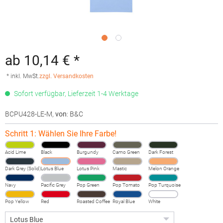
ab 10,14 € *
* inkl. MwSt.
zzgl. Versandkosten
Sofort verfügbar, Lieferzeit 1-4 Werktage
BCPU428-LE-M
,
von
: B&C
Schritt 1: Wählen Sie Ihre Farbe!
Acid Lime
Black
Burgundy
Camo Green
Dark Forest
Dark Grey (Solid)
Lotus Blue
Lotus Pink
Mastic
Melon Orange
Navy
Pacific Grey
Pop Green
Pop Tomato
Pop Turquoise
Pop Yellow
Red
Roasted Coffee
Royal Blue
White