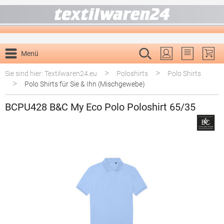
alt springen
Menü
Du hast 0 P
>
>
Sie sind hier: Textilwaren24.eu
Poloshirts
Polo Shirts
>
Polo Shirts für Sie & Ihn (Mischgewebe)
BCPU428 B&C My Eco Polo Poloshirt 65/35
Bildergalerie überspringen