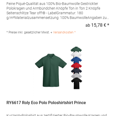
Feine Piqué-Qualität aus 100% Bio-Baumwolle Gestrickter
Polokragen und Armbündchen Knöpfe Ton in Ton 2 Knöpfe
Seitenschlitze Tear off!® - LabelGrammatur: 180
g/m²Materialzusammensetzung: 100% BaumwolleAngaben zur
Produktsicherheit: Herst.-Nr.: JN8010Hersteller: Gustav Daiber
15,78 € *
ab
Regu
GmbH Vor dem Weißen Stein 25-31 72461 Albstadt Deutschland
E-Mail: info@daiber.de
* Preise inkl. gesetzlicher Mwst. +
Versandkosten *
RY6617 Roly Eco Polo Poloshirtshirt Prince
Kurzarm-Poloshirt aus zertifizierter Bio-Baumwolle Kragen und