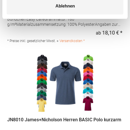
feuchtigkeitsregulierendes Poloshirt
Ablehnen
Set-In-Ärmel Seitenschlitze Coolplus®-Polyester für optimalen
Schweißtransport Mikro-Piqué Flachstrick-Kragen und -
Bündchen Easy CareGrammatur: 180
g/m²Materialzusammensetzung: 100% PolyesterAngaben zur
Produktsicherheit: Herst.-Nr.: H475Hersteller: Henbury BV
18,10 € *
ab
Regu
Kingsfordweg 151 1043GR Amsterdam Niederlande E-Mail:
marketing@henbury.com
* Preise inkl. gesetzlicher Mwst. +
Versandkosten *
JN8010 James+Nicholson Herren BASIC Polo kurzarm