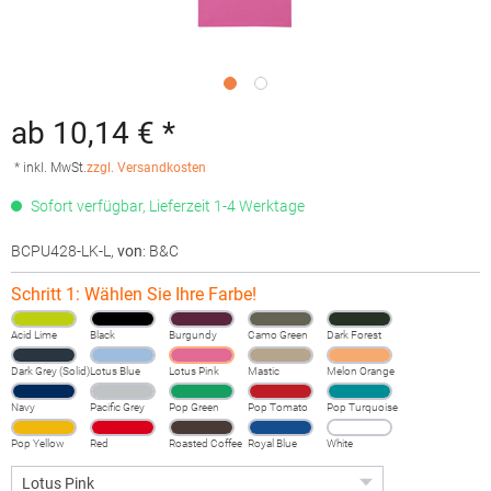
ab 10,14 € *
* inkl. MwSt.
zzgl. Versandkosten
Sofort verfügbar, Lieferzeit 1-4 Werktage
BCPU428-LK-L
,
von
: B&C
Schritt 1: Wählen Sie Ihre Farbe!
Acid Lime
Black
Burgundy
Camo Green
Dark Forest
Dark Grey (Solid)
Lotus Blue
Lotus Pink
Mastic
Melon Orange
Navy
Pacific Grey
Pop Green
Pop Tomato
Pop Turquoise
Pop Yellow
Red
Roasted Coffee
Royal Blue
White