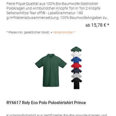
Feine Piqué-Qualität aus 100% Bio-Baumwolle Gestrickter
Polokragen und Armbündchen Knöpfe Ton in Ton 2 Knöpfe
Seitenschlitze Tear off!® - LabelGrammatur: 180
g/m²Materialzusammensetzung: 100% BaumwolleAngaben zur
Produktsicherheit: Herst.-Nr.: JN8010Hersteller: Gustav Daiber
15,78 € *
ab
Regu
GmbH Vor dem Weißen Stein 25-31 72461 Albstadt Deutschland
E-Mail: info@daiber.de
* Preise inkl. gesetzlicher Mwst. +
Versandkosten *
RY6617 Roly Eco Polo Poloshirtshirt Prince
Kurzarm-Poloshirt aus zertifizierter Bio-Baumwolle Kragen und