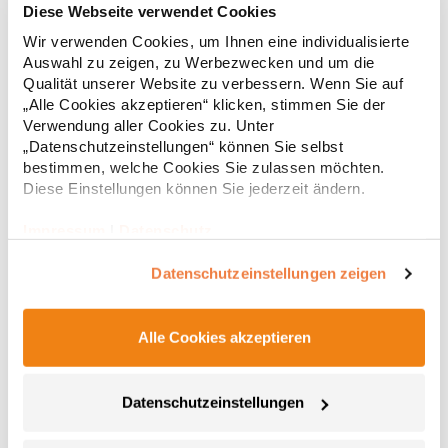
Diese Webseite verwendet Cookies
Wir verwenden Cookies, um Ihnen eine individualisierte
Strapazierfähiges Polohemd aus Mischgewebe Overlock-Nähte
Auswahl zu zeigen, zu Werbezwecken und um die
mit Polyfilm für Formstabilität Flachstrick-Kragen und
Ärmelbündchen in Rippstrick Doppelnähte an Schultern
Qualität unserer Website zu verbessern. Wenn Sie auf
Verstärkte Nähte an stark beanspruchten Stellen Neutrales
„Alle Cookies akzeptieren“ klicken, stimmen Sie der
Etikett im Kragen für die einfache Veredelung/Personalisierung
Verwendung aller Cookies zu. Unter
16,05 € *
ab
Regu
Verstärkte Knopfleiste mit drei Knöpfen Aufgesetzte
„Datenschutzeinstellungen“ können Sie selbst
Brusttasche mit Knopfverschluss Verstärkte Seitenschlitze
* Preise inkl. gesetzlicher Mwst. +
Versandkosten *
bestimmen, welche Cookies Sie zulassen möchten.
Ersatzknopf Stehkragen Angesetzte Ärmel Weiches Piquet-
Diese Einstellungen können Sie jederzeit ändern.
Gewebe mit COOL-DRY feuchtigkeitsabsorbierenden
Eigenschaften, Atmungsaktivität und Verzugkontrolle Weicher,
lose hängender Taschenbeutel innen für einfache Veredelung
Impressum
|
Datenschutz
auf der linken BrustseiteGrammatur: 200
g/m²Materialzusammensetzung: 50% Polyester / 50%
Datenschutzeinstellungen zeigen
BaumwolleAngaben zur Produktsicherheit: Herst.-Nr.:
R312XHersteller: Result Clothing Ltd. Narcisova 1 821 01
Bratislava Slowakei E-Mail: sales@resultclothing.com
Alle Cookies akzeptieren
Datenschutzeinstellungen
W475 Henbury Herren Coolplus®