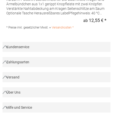
Ärmelbündchen aus 1x1 gerippt Knopfleiste mit zwei Knöpfen
Verstärkte Nahtabdeckung am Kragen Seitenschlitze am Saum
Optionale Tasche Herausreißbares LabelPfegehinweis: 40 °C
waschbarBügeln erlaubtGrammatur: 210
12,55 € *
ab
Regu
g/m²Materialzusammensetzung: 100% Baumwolle (Heather
Grey: 85% Baumwolle / 15% Viskose)Angaben zur
* Preise inkl. gesetzlicher Mwst. +
Versandkosten *
Produktsicherheit:Herst.-Nr.: PO6617Hersteller: GORFACTORY
S.A Ctra. Santomera / Abanilla Km 8.8 30620 Fortuna (Murcia)
Spanien E-Mail: info@gorfactory.es
Kundenservice
Zahlungsarten
Versand
Über Uns
Hilfe und Service