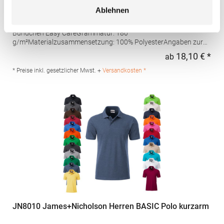
feuchtigkeitsregulierendes Poloshirt
Ablehnen
Set-In-Ärmel Seitenschlitze Coolplus®-Polyester für optimalen
Schweißtransport Mikro-Piqué Flachstrick-Kragen und -
Bündchen Easy CareGrammatur: 180
g/m²Materialzusammensetzung: 100% PolyesterAngaben zur
Produktsicherheit: Herst.-Nr.: H475Hersteller: Henbury BV
18,10 € *
ab
Regu
Kingsfordweg 151 1043GR Amsterdam Niederlande E-Mail:
marketing@henbury.com
* Preise inkl. gesetzlicher Mwst. +
Versandkosten *
JN8010 James+Nicholson Herren BASIC Polo kurzarm