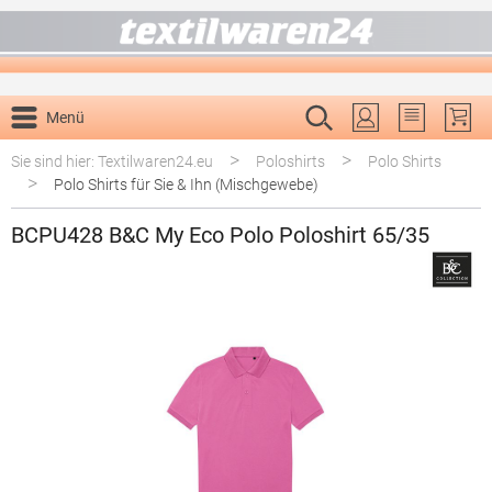
alt springen
Menü
Du hast 0 P
>
>
Sie sind hier: Textilwaren24.eu
Poloshirts
Polo Shirts
>
Polo Shirts für Sie & Ihn (Mischgewebe)
BCPU428 B&C My Eco Polo Poloshirt 65/35
Bildergalerie überspringen