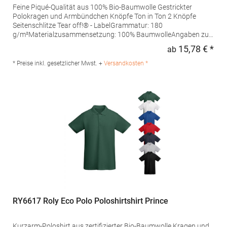
Feine Piqué-Qualität aus 100% Bio-Baumwolle Gestrickter
Polokragen und Armbündchen Knöpfe Ton in Ton 2 Knöpfe
Seitenschlitze Tear off!® - LabelGrammatur: 180
g/m²Materialzusammensetzung: 100% BaumwolleAngaben zur
Produktsicherheit: Herst.-Nr.: JN8010Hersteller: Gustav Daiber
15,78 € *
ab
Regu
GmbH Vor dem Weißen Stein 25-31 72461 Albstadt Deutschland
E-Mail: info@daiber.de
* Preise inkl. gesetzlicher Mwst. +
Versandkosten *
RY6617 Roly Eco Polo Poloshirtshirt Prince
Kurzarm-Poloshirt aus zertifizierter Bio-Baumwolle Kragen und