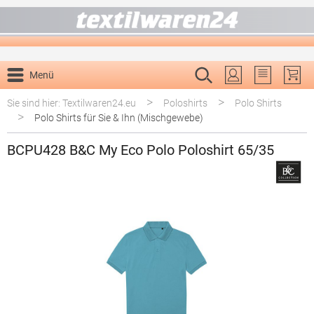
alt springen
Menü
Du hast 0 P
>
>
Sie sind hier: Textilwaren24.eu
Poloshirts
Polo Shirts
>
Polo Shirts für Sie & Ihn (Mischgewebe)
BCPU428 B&C My Eco Polo Poloshirt 65/35
Bildergalerie überspringen