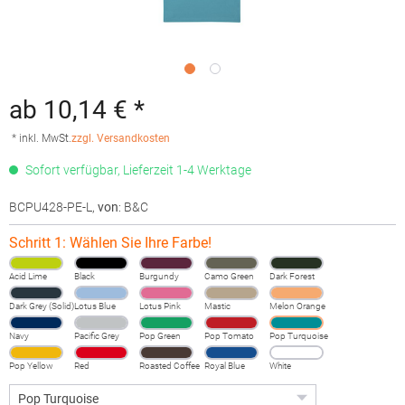
ab 10,14 € *
* inkl. MwSt.
zzgl. Versandkosten
Sofort verfügbar, Lieferzeit 1-4 Werktage
BCPU428-PE-L
,
von
: B&C
Schritt 1: Wählen Sie Ihre Farbe!
Acid Lime
Black
Burgundy
Camo Green
Dark Forest
Dark Grey (Solid)
Lotus Blue
Lotus Pink
Mastic
Melon Orange
Navy
Pacific Grey
Pop Green
Pop Tomato
Pop Turquoise
Pop Yellow
Red
Roasted Coffee
Royal Blue
White