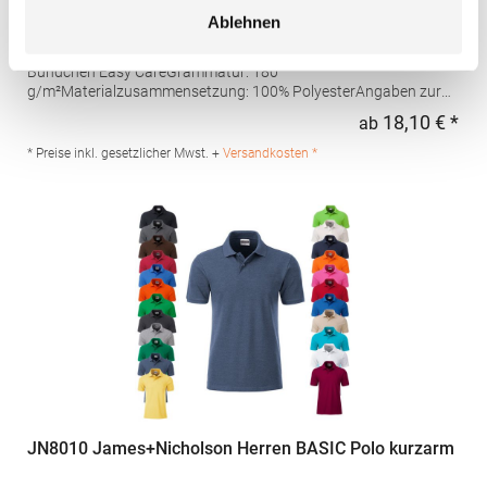
feuchtigkeitsregulierendes Poloshirt
Ablehnen
Set-In-Ärmel Seitenschlitze Coolplus®-Polyester für optimalen
Schweißtransport Mikro-Piqué Flachstrick-Kragen und -
Bündchen Easy CareGrammatur: 180
g/m²Materialzusammensetzung: 100% PolyesterAngaben zur
Produktsicherheit: Herst.-Nr.: H475Hersteller: Henbury BV
18,10 € *
ab
Regu
Kingsfordweg 151 1043GR Amsterdam Niederlande E-Mail:
marketing@henbury.com
* Preise inkl. gesetzlicher Mwst. +
Versandkosten *
JN8010 James+Nicholson Herren BASIC Polo kurzarm