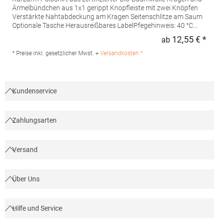
Ärmelbündchen aus 1x1 gerippt Knopfleiste mit zwei Knöpfen
Verstärkte Nahtabdeckung am Kragen Seitenschlitze am Saum
Optionale Tasche Herausreißbares LabelPfegehinweis: 40 °C
waschbarBügeln erlaubtGrammatur: 210
12,55 € *
ab
Regu
g/m²Materialzusammensetzung: 100% Baumwolle (Heather
Grey: 85% Baumwolle / 15% Viskose)Angaben zur
* Preise inkl. gesetzlicher Mwst. +
Versandkosten *
Produktsicherheit:Herst.-Nr.: PO6617Hersteller: GORFACTORY
S.A Ctra. Santomera / Abanilla Km 8.8 30620 Fortuna (Murcia)
Spanien E-Mail: info@gorfactory.es
Kundenservice
Zahlungsarten
Versand
Über Uns
Hilfe und Service