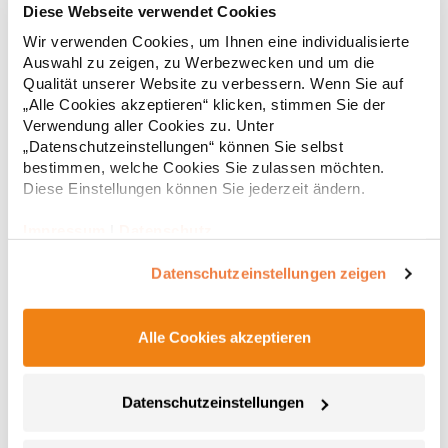
Diese Webseite verwendet Cookies
Wir verwenden Cookies, um Ihnen eine individualisierte
Strapazierfähiges Polohemd aus Mischgewebe Overlock-Nähte
Auswahl zu zeigen, zu Werbezwecken und um die
mit Polyfilm für Formstabilität Flachstrick-Kragen und
Ärmelbündchen in Rippstrick Doppelnähte an Schultern
Qualität unserer Website zu verbessern. Wenn Sie auf
Verstärkte Nähte an stark beanspruchten Stellen Neutrales
„Alle Cookies akzeptieren“ klicken, stimmen Sie der
Etikett im Kragen für die einfache Veredelung/Personalisierung
Verwendung aller Cookies zu. Unter
16,05 € *
ab
Regu
Verstärkte Knopfleiste mit drei Knöpfen Aufgesetzte
„Datenschutzeinstellungen“ können Sie selbst
Brusttasche mit Knopfverschluss Verstärkte Seitenschlitze
* Preise inkl. gesetzlicher Mwst. +
Versandkosten *
bestimmen, welche Cookies Sie zulassen möchten.
Ersatzknopf Stehkragen Angesetzte Ärmel Weiches Piquet-
Diese Einstellungen können Sie jederzeit ändern.
Gewebe mit COOL-DRY feuchtigkeitsabsorbierenden
Eigenschaften, Atmungsaktivität und Verzugkontrolle Weicher,
lose hängender Taschenbeutel innen für einfache Veredelung
Impressum
|
Datenschutz
auf der linken BrustseiteGrammatur: 200
g/m²Materialzusammensetzung: 50% Polyester / 50%
Datenschutzeinstellungen zeigen
BaumwolleAngaben zur Produktsicherheit: Herst.-Nr.:
R312XHersteller: Result Clothing Ltd. Narcisova 1 821 01
Bratislava Slowakei E-Mail: sales@resultclothing.com
Alle Cookies akzeptieren
Datenschutzeinstellungen
W475 Henbury Herren Coolplus®