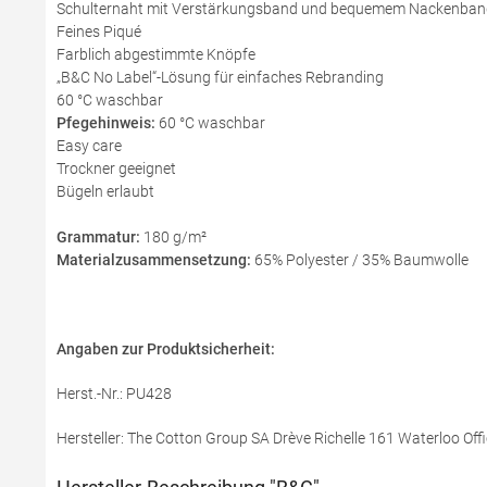
Schulternaht mit Verstärkungsband und bequemem Nackenban
Feines Piqué
Farblich abgestimmte Knöpfe
„B&C No Label“-Lösung für einfaches Rebranding
60 °C waschbar
Pfegehinweis:
60 °C waschbar
Easy care
Trockner geeignet
Bügeln erlaubt
Grammatur:
180 g/m²
Materialzusammensetzung:
65% Polyester / 35% Baumwolle
Angaben zur Produktsicherheit:
Herst.-Nr.: PU428
Hersteller: The Cotton Group SA Drève Richelle 161 Waterloo Offi