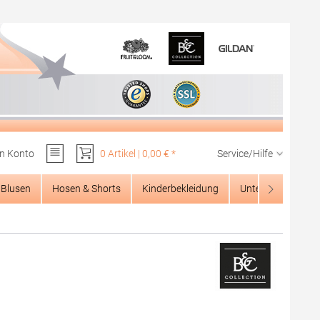
n Konto
0 Artikel | 0,00 € *
Service/Hilfe
Du hast 0 Produkte auf dem Merkzettel
Blusen
Hosen & Shorts
Kinderbekleidung
Unterwäsche