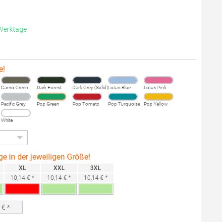
 Werktage
e!
Camo Green
Dark Forest
Dark Grey (Solid)
Lotus Blue
Lotus Pink
Pacific Grey
Pop Green
Pop Tomato
Pop Turquoise
Pop Yellow
White
ge in der jeweiligen Größe!
XL
XXL
3XL
10,14 € *
10,14 € *
10,14 € *
0
€ *