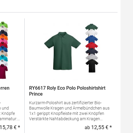
rren
RY6617 Roly Eco Polo Poloshirtshirt
Prince
-
Kurzarm-Poloshirt aus zertifizierter Bio-
Baumwolle Kragen und Ärmelbündchen aus
1x1 gerippt Knopfleiste mit zwei Knöpfen
Verstärkte Nahtabdeckung am Kragen
ng: 100%
Seitenschlitze am Saum Optionale Tasche
15,78 € *
12,55 € *
ab
Regulärer Preis:
Regulärer 
Herausreißbares LabelPfegehinweis: 40 °C