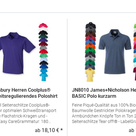
bury Herren Coolplus®
JN8010 James+Nicholson He
eitsregulierendes Poloshirt
BASIC Polo kurzarm
us®-
Feine Piqué-Qualität aus 100% Bio
ür optimalen Schweißtransport
Baumwolle Gestrickter Polokragen und
d -
Armbündchen Knöpfe Ton in Ton 2 Knöpfe
Seitenschlitze Tear off!® - LabelGrammatur:
ialzusammensetzung: 100%
180 g/m²Materialzusammensetzu
18,10 € *
ab
ab
:
Regulärer Preis:
ngaben zur
BaumwolleAngaben zur