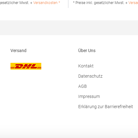
rheit: Herst.-Nr.: H475Hersteller:
Produktsicherheit: Herst.-Nr.:
 gesetzlicher Mwst. +
Versandkosten *
* Preise inkl. gesetzlicher Mwst. +
Versa
V Kingsfordweg 151 1043GR
JN8010Hersteller: Gustav Daiber
Niederlande E-Mail:
dem Weißen Stein 25-31 72461 Al
@henbury.com
Deutschland E-Mail: info@daiber.
Versand
Über Uns
Kontakt
Datenschutz
AGB
Impressum
Erklärung zur Barrierefreiheit