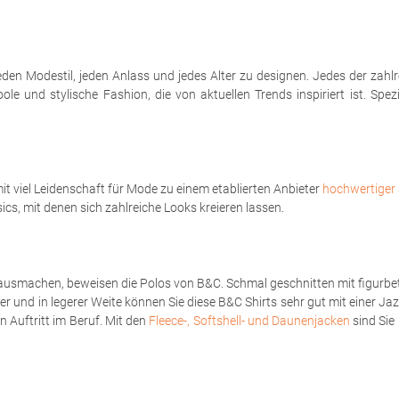
eden Modestil, jeden Anlass und jedes Alter zu designen. Jedes der zahl
le und stylische Fashion, die von aktuellen Trends inspiriert ist. Spe
t viel Leidenschaft für Mode zu einem etablierten Anbieter
hochwertiger 
sics, mit denen sich zahlreiche Looks kreieren lassen.
ausmachen, beweisen die Polos von B&C. Schmal geschnitten mit figurbet
er und in legerer Weite können Sie diese B&C Shirts sehr gut mit einer Ja
 Auftritt im Beruf. Mit den
Fleece-, Softshell- und Daunenjacken
sind Sie 