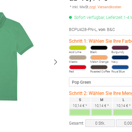
* inkl. MwSt.
zzgl. Versandkosten
Sofort verfügbar, Lieferzeit 1-4
BCPU428-PN-L
,
von
: B&C
Schritt 1: Wählen Sie Ihre Farb
Acid Lime
Black
Burgundy
Mastic
Melon Orange
Navy
Red
Roasted Coffee
Royal Blue
Schritt 2: Wählen Sie Ihre Men
S
M
L
10,14 € *
10,14 € *
10,14 € *
Gesamt:
0
Stk.
0,0