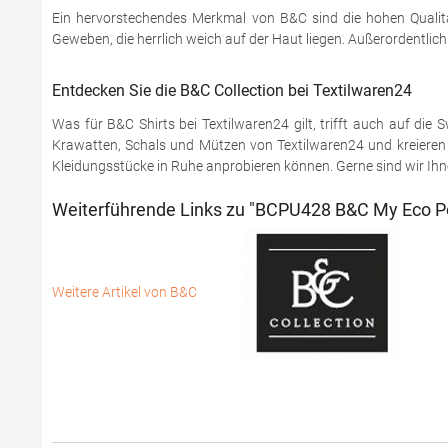
Ein hervorstechendes Merkmal von B&C sind die hohen Qualitä
Geweben, die herrlich weich auf der Haut liegen. Außerordentlic
Entdecken Sie die B&C Collection bei Textilwaren24
Was für B&C Shirts bei Textilwaren24 gilt, trifft auch auf di
Krawatten, Schals und Mützen von Textilwaren24 und kreieren S
Kleidungsstücke in Ruhe anprobieren können. Gerne sind wir Ihnen
Weiterführende Links zu "BCPU428 B&C My Eco Po
Weitere Artikel von B&C