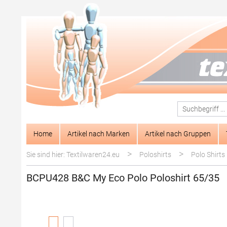
springen
Zur Hauptnavigation springen
Home
Artikel nach Marken
Artikel nach Gruppen
>
>
Sie sind hier: Textilwaren24.eu
Poloshirts
Polo Shirts
BCPU428 B&C My Eco Polo Poloshirt 65/35
Bildergalerie überspringen