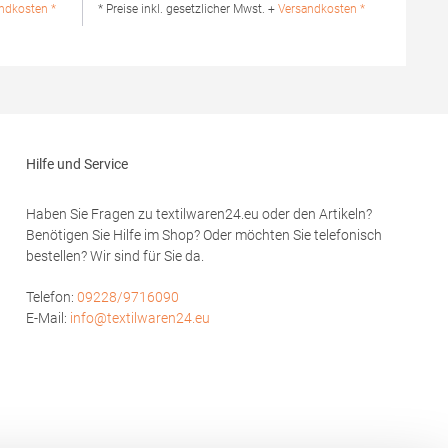
waschbarBügeln erlaubtGrammatur: 210
ndkosten *
* Preise inkl. gesetzlicher Mwst. +
Versandkosten *
 GmbH Vor
g/m²Materialzusammensetzung: 100%
bstadt
Baumwolle (Heather Grey: 85% Baumwolle /
de
15% Viskose)Angaben zur
Produktsicherheit:Herst.-Nr.:
PO6617Hersteller: GORFACTORY S.A Ctra.
Santomera / Abanilla Km 8.8 30620 Fortuna
(Murcia) Spanien E-Mail: info@gorfactory.es
Hilfe und Service
Haben Sie Fragen zu textilwaren24.eu oder den Artikeln?
Benötigen Sie Hilfe im Shop? Oder möchten Sie telefonisch
bestellen? Wir sind für Sie da.
Telefon:
09228/9716090
E-Mail:
info@textilwaren24.eu