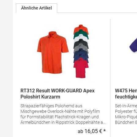
Ähnliche Artikel
RT312 Result WORK-GUARD Apex
W475 Hen
Poloshirt Kurzarm
feuchtigk
Strapazierfähiges Polohemd aus
Set-In-Ärmel Seitenschlitze Coolpl
Mischgewebe Overlock-Nähte mit Polyfilm
Polyester f
für Formstabilität Flachstrick-Kragen und
Mikro-Piqué Flachstrick-Kragen un
Ärmelbündchen in Rippstrick Doppelnähte an
Bündchen Easy CareGrammatur: 180
Schultern Verstärkte Nähte an stark
g/m²Mater
16,05 € *
ab
Regulärer Preis
beanspruchten Stellen Neutrales Etikett im
PolyesterA