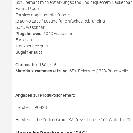
Schulternaht mit Verstärkungsband und bequemem Nackenban
Feines Piqué
Farblich abgestimmte Knöpfe
„B&C No Label“-Lösung für einfaches Rebranding
60 °C waschbar
Pfegehinweis:
60 °C waschbar
Easy care
Trockner geeignet
Bügeln erlaubt
Grammatur:
180 g/m²
Materialzusammensetzung:
65% Polyester / 35% Baumwolle
Angaben zur Produktsicherheit:
Herst.-Nr.: PU428
Hersteller: The Cotton Group SA Drève Richelle 161 Waterloo Offi