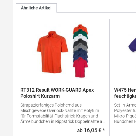
Ähnliche Artikel
RT312 Result WORK-GUARD Apex
W475 Hen
Poloshirt Kurzarm
feuchtigk
Strapazierfähiges Polohemd aus
Set-In-Ärmel Seitenschlitze Coolpl
Mischgewebe Overlock-Nähte mit Polyfilm
Polyester f
für Formstabilität Flachstrick-Kragen und
Mikro-Piqué Flachstrick-Kragen un
Ärmelbündchen in Rippstrick Doppelnähte an
Bündchen Easy CareGrammatur: 180
Schultern Verstärkte Nähte an stark
g/m²Mater
16,05 € *
ab
Regulärer Preis
beanspruchten Stellen Neutrales Etikett im
PolyesterA