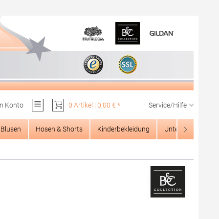
n Konto
0 Artikel | 0,00 € *
Service/Hilfe
Du hast 0 Produkte auf dem Merkzettel
Blusen
Hosen & Shorts
Kinderbekleidung
Unterwäsche