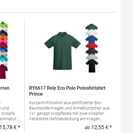
rren
RY6617 Roly Eco Polo Poloshirtshirt
Prince
-
Kurzarm-Poloshirt aus zertifizierter Bio-
Baumwolle Kragen und Ärmelbündchen aus
1x1 gerippt Knopfleiste mit zwei Knöpfen
Verstärkte Nahtabdeckung am Kragen
ng: 100%
Seitenschlitze am Saum Optionale Tasche
15,78 € *
12,55 € *
ab
Regulärer Preis:
Regulärer 
Herausreißbares LabelPfegehinweis: 40 °C