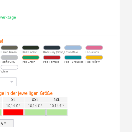
 Werktage
e!
Camo Green
Dark Forest
Dark Grey (Solid)
Lotus Blue
Lotus Pink
Pacific Grey
Pop Green
Pop Tomato
Pop Turquoise
Pop Yellow
White
ge in der jeweiligen Größe!
XL
XXL
3XL
10,14 € *
10,14 € *
10,14 € *
0
€ *