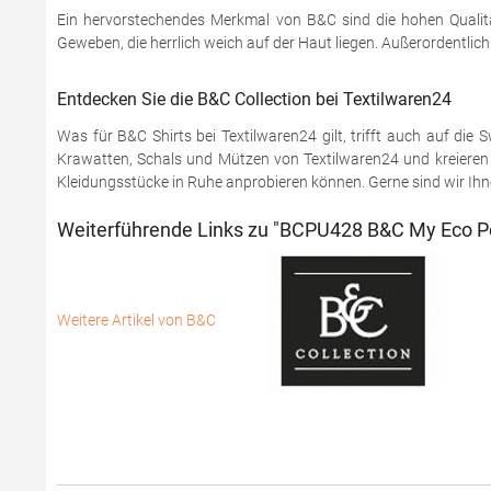
Ein hervorstechendes Merkmal von B&C sind die hohen Qualitä
Geweben, die herrlich weich auf der Haut liegen. Außerordentlic
Entdecken Sie die B&C Collection bei Textilwaren24
Was für B&C Shirts bei Textilwaren24 gilt, trifft auch auf di
Krawatten, Schals und Mützen von Textilwaren24 und kreieren S
Kleidungsstücke in Ruhe anprobieren können. Gerne sind wir Ihnen
Weiterführende Links zu "BCPU428 B&C My Eco Po
Weitere Artikel von B&C