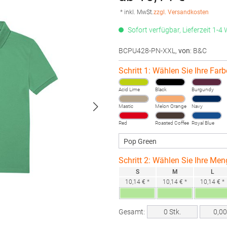
* inkl. MwSt.
zzgl. Versandkosten
Sofort verfügbar, Lieferzeit 1-4
BCPU428-PN-XXL
,
von
: B&C
Schritt 1: Wählen Sie Ihre Farb
Acid Lime
Black
Burgundy
Mastic
Melon Orange
Navy
Red
Roasted Coffee
Royal Blue
Schritt 2: Wählen Sie Ihre Men
S
M
L
10,14 € *
10,14 € *
10,14 € *
Gesamt:
0
Stk.
0,0