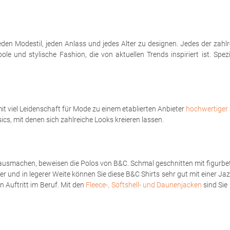
eden Modestil, jeden Anlass und jedes Alter zu designen. Jedes der zahl
le und stylische Fashion, die von aktuellen Trends inspiriert ist. Spe
t viel Leidenschaft für Mode zu einem etablierten Anbieter
hochwertiger 
sics, mit denen sich zahlreiche Looks kreieren lassen.
ausmachen, beweisen die Polos von B&C. Schmal geschnitten mit figurbet
er und in legerer Weite können Sie diese B&C Shirts sehr gut mit einer Ja
 Auftritt im Beruf. Mit den
Fleece-, Softshell- und Daunenjacken
sind Sie 