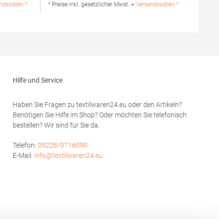
waschbarBügeln erlaubtGrammatur: 210
ndkosten *
* Preise inkl. gesetzlicher Mwst. +
Versandkosten *
 GmbH Vor
g/m²Materialzusammensetzung: 100%
bstadt
Baumwolle (Heather Grey: 85% Baumwolle /
de
15% Viskose)Angaben zur
Produktsicherheit:Herst.-Nr.:
PO6617Hersteller: GORFACTORY S.A Ctra.
Santomera / Abanilla Km 8.8 30620 Fortuna
(Murcia) Spanien E-Mail: info@gorfactory.es
Hilfe und Service
Haben Sie Fragen zu textilwaren24.eu oder den Artikeln?
Benötigen Sie Hilfe im Shop? Oder möchten Sie telefonisch
bestellen? Wir sind für Sie da.
Telefon:
09228/9716090
E-Mail:
info@textilwaren24.eu