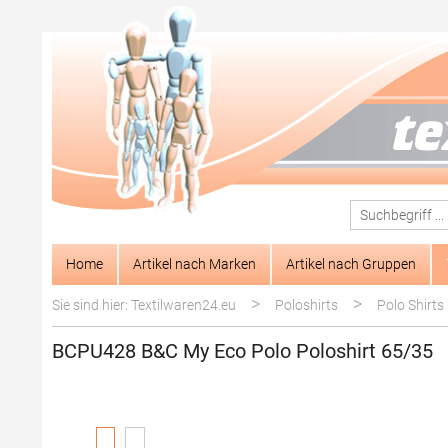
springen
Zur Hauptnavigation springen
Home
Artikel nach Marken
Artikel nach Gruppen
>
>
Sie sind hier: Textilwaren24.eu
Poloshirts
Polo Shirts
BCPU428 B&C My Eco Polo Poloshirt 65/35
Bildergalerie überspringen