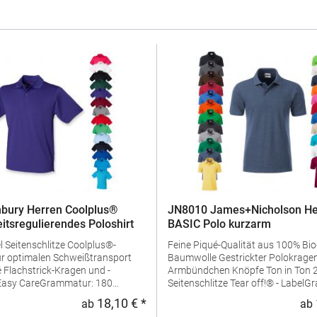
bury Herren Coolplus®
JN8010 James+Nicholson He
eitsregulierendes Poloshirt
BASIC Polo kurzarm
us®-
Feine Piqué-Qualität aus 100% Bio
ür optimalen Schweißtransport
Baumwolle Gestrickter Polokragen und
d -
Armbündchen Knöpfe Ton in Ton 2 Knöpfe
Seitenschlitze Tear off!® - LabelGrammatur:
ialzusammensetzung: 100%
180 g/m²Materialzusammensetzu
18,10 € *
ab
ab
:
Regulärer Preis:
ngaben zur
BaumwolleAngaben zur