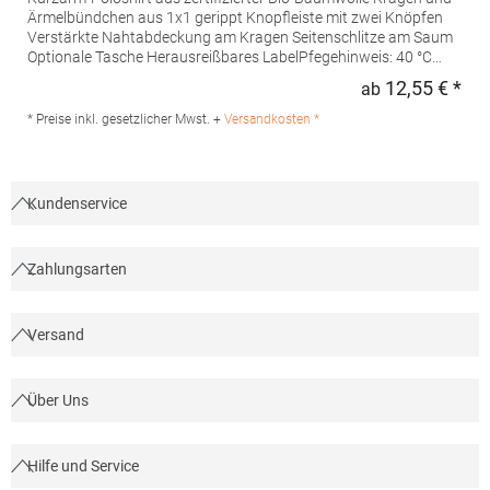
Ärmelbündchen aus 1x1 gerippt Knopfleiste mit zwei Knöpfen
Verstärkte Nahtabdeckung am Kragen Seitenschlitze am Saum
Optionale Tasche Herausreißbares LabelPfegehinweis: 40 °C
waschbarBügeln erlaubtGrammatur: 210
12,55 € *
ab
Regu
g/m²Materialzusammensetzung: 100% Baumwolle (Heather
Grey: 85% Baumwolle / 15% Viskose)Angaben zur
* Preise inkl. gesetzlicher Mwst. +
Versandkosten *
Produktsicherheit:Herst.-Nr.: PO6617Hersteller: GORFACTORY
S.A Ctra. Santomera / Abanilla Km 8.8 30620 Fortuna (Murcia)
Spanien E-Mail: info@gorfactory.es
Kundenservice
Zahlungsarten
Versand
Über Uns
Hilfe und Service