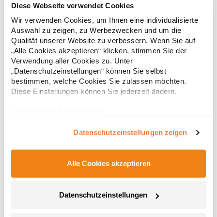
Diese Webseite verwendet Cookies
Wir verwenden Cookies, um Ihnen eine individualisierte
Strapazierfähiges Polohemd aus Mischgewebe Overlock-Nähte
Auswahl zu zeigen, zu Werbezwecken und um die
mit Polyfilm für Formstabilität Flachstrick-Kragen und
Ärmelbündchen in Rippstrick Doppelnähte an Schultern
Qualität unserer Website zu verbessern. Wenn Sie auf
Verstärkte Nähte an stark beanspruchten Stellen Neutrales
„Alle Cookies akzeptieren“ klicken, stimmen Sie der
Etikett im Kragen für die einfache Veredelung/Personalisierung
Verwendung aller Cookies zu. Unter
16,05 € *
ab
Regu
Verstärkte Knopfleiste mit drei Knöpfen Aufgesetzte
„Datenschutzeinstellungen“ können Sie selbst
Brusttasche mit Knopfverschluss Verstärkte Seitenschlitze
* Preise inkl. gesetzlicher Mwst. +
Versandkosten *
bestimmen, welche Cookies Sie zulassen möchten.
Ersatzknopf Stehkragen Angesetzte Ärmel Weiches Piquet-
Diese Einstellungen können Sie jederzeit ändern.
Gewebe mit COOL-DRY feuchtigkeitsabsorbierenden
Eigenschaften, Atmungsaktivität und Verzugkontrolle Weicher,
lose hängender Taschenbeutel innen für einfache Veredelung
Impressum
|
Datenschutz
auf der linken BrustseiteGrammatur: 200
g/m²Materialzusammensetzung: 50% Polyester / 50%
Datenschutzeinstellungen zeigen
BaumwolleAngaben zur Produktsicherheit: Herst.-Nr.:
R312XHersteller: Result Clothing Ltd. Narcisova 1 821 01
Bratislava Slowakei E-Mail: sales@resultclothing.com
Alle Cookies akzeptieren
Datenschutzeinstellungen
W475 Henbury Herren Coolplus®