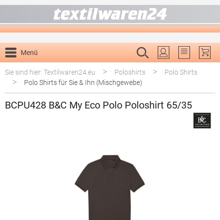
alt springen
Menü
Du hast 0 P
>
>
Sie sind hier: Textilwaren24.eu
Poloshirts
Polo Shirts
>
Polo Shirts für Sie & Ihn (Mischgewebe)
BCPU428 B&C My Eco Polo Poloshirt 65/35
Bildergalerie überspringen