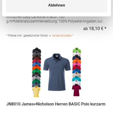
feuchtigkeitsregulierendes Poloshirt
Ablehnen
Set-In-Ärmel Seitenschlitze Coolplus®-Polyester für optimalen
Schweißtransport Mikro-Piqué Flachstrick-Kragen und -
Bündchen Easy CareGrammatur: 180
g/m²Materialzusammensetzung: 100% PolyesterAngaben zur
Produktsicherheit: Herst.-Nr.: H475Hersteller: Henbury BV
18,10 € *
ab
Regu
Kingsfordweg 151 1043GR Amsterdam Niederlande E-Mail:
marketing@henbury.com
* Preise inkl. gesetzlicher Mwst. +
Versandkosten *
JN8010 James+Nicholson Herren BASIC Polo kurzarm