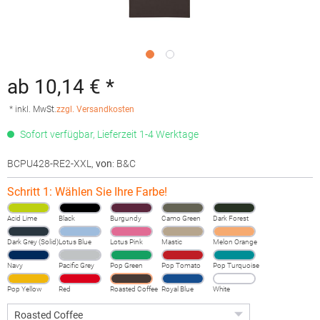
ab 10,14 € *
* inkl. MwSt.
zzgl. Versandkosten
Sofort verfügbar, Lieferzeit 1-4 Werktage
BCPU428-RE2-XXL
,
von
: B&C
Schritt 1: Wählen Sie Ihre Farbe!
Acid Lime
Black
Burgundy
Camo Green
Dark Forest
Dark Grey (Solid)
Lotus Blue
Lotus Pink
Mastic
Melon Orange
Navy
Pacific Grey
Pop Green
Pop Tomato
Pop Turquoise
Pop Yellow
Red
Roasted Coffee
Royal Blue
White