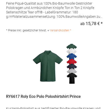
Feine Piqué-Qualität aus 100% Bio-Baumwolle Gestrickter
Polokragen und Armbündchen Knöpfe Ton in Ton 2 Knöpfe
Seitenschlitze Tear off!® - LabelGrammatur: 180
g/m²Materialzusammensetzung: 100% BaumwolleAngaben zur
Produktsicherheit: Herst.-Nr.: JN8010Hersteller: Gustav Daiber
15,78 € *
ab
Regu
GmbH Vor dem Weißen Stein 25-31 72461 Albstadt Deutschland
E-Mail: info@daiber.de
* Preise inkl. gesetzlicher Mwst. +
Versandkosten *
RY6617 Roly Eco Polo Poloshirtshirt Prince
Kurzarm-Poloshirt aus zertifizierter Bio-Baumwolle Kragen und