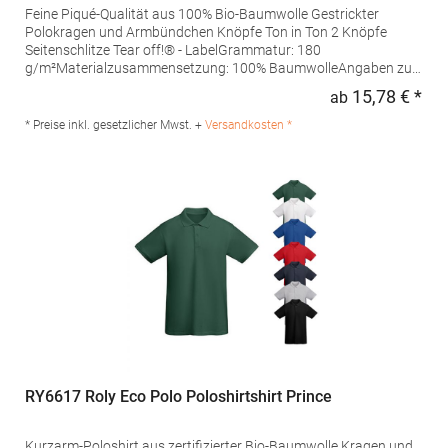
Feine Piqué-Qualität aus 100% Bio-Baumwolle Gestrickter
Polokragen und Armbündchen Knöpfe Ton in Ton 2 Knöpfe
Seitenschlitze Tear off!® - LabelGrammatur: 180
g/m²Materialzusammensetzung: 100% BaumwolleAngaben zur
Produktsicherheit: Herst.-Nr.: JN8010Hersteller: Gustav Daiber
15,78 € *
ab
Regu
GmbH Vor dem Weißen Stein 25-31 72461 Albstadt Deutschland
E-Mail: info@daiber.de
* Preise inkl. gesetzlicher Mwst. +
Versandkosten *
RY6617 Roly Eco Polo Poloshirtshirt Prince
Kurzarm-Poloshirt aus zertifizierter Bio-Baumwolle Kragen und