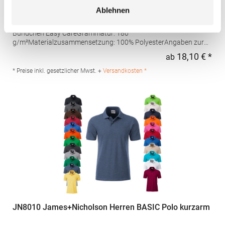
feuchtigkeitsregulierendes Poloshirt
Ablehnen
Set-In-Ärmel Seitenschlitze Coolplus®-Polyester für optimalen
Schweißtransport Mikro-Piqué Flachstrick-Kragen und -
Bündchen Easy CareGrammatur: 180
g/m²Materialzusammensetzung: 100% PolyesterAngaben zur
Produktsicherheit: Herst.-Nr.: H475Hersteller: Henbury BV
18,10 € *
ab
Regu
Kingsfordweg 151 1043GR Amsterdam Niederlande E-Mail:
marketing@henbury.com
* Preise inkl. gesetzlicher Mwst. +
Versandkosten *
JN8010 James+Nicholson Herren BASIC Polo kurzarm