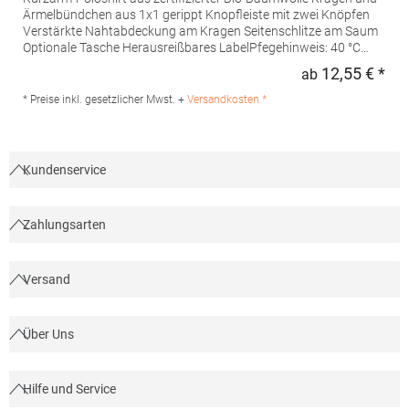
Ärmelbündchen aus 1x1 gerippt Knopfleiste mit zwei Knöpfen
Verstärkte Nahtabdeckung am Kragen Seitenschlitze am Saum
Optionale Tasche Herausreißbares LabelPfegehinweis: 40 °C
waschbarBügeln erlaubtGrammatur: 210
12,55 € *
ab
Regu
g/m²Materialzusammensetzung: 100% Baumwolle (Heather
Grey: 85% Baumwolle / 15% Viskose)Angaben zur
* Preise inkl. gesetzlicher Mwst. +
Versandkosten *
Produktsicherheit:Herst.-Nr.: PO6617Hersteller: GORFACTORY
S.A Ctra. Santomera / Abanilla Km 8.8 30620 Fortuna (Murcia)
Spanien E-Mail: info@gorfactory.es
Kundenservice
Zahlungsarten
Versand
Über Uns
Hilfe und Service