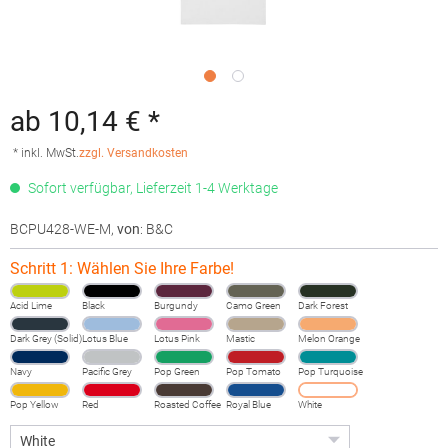
ab 10,14 € *
* inkl. MwSt.
zzgl. Versandkosten
Sofort verfügbar, Lieferzeit 1-4 Werktage
BCPU428-WE-M
,
von
: B&C
Schritt 1: Wählen Sie Ihre Farbe!
Acid Lime
Black
Burgundy
Camo Green
Dark Forest
Dark Grey (Solid)
Lotus Blue
Lotus Pink
Mastic
Melon Orange
Navy
Pacific Grey
Pop Green
Pop Tomato
Pop Turquoise
Pop Yellow
Red
Roasted Coffee
Royal Blue
White