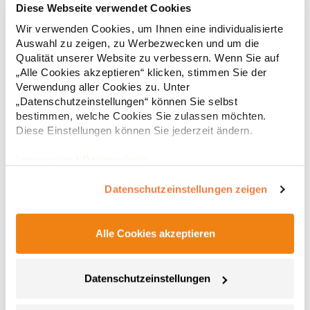
Diese Webseite verwendet Cookies
Wir verwenden Cookies, um Ihnen eine individualisierte
Strapazierfähiges Polohemd aus Mischgewebe Overlock-Nähte
Auswahl zu zeigen, zu Werbezwecken und um die
mit Polyfilm für Formstabilität Flachstrick-Kragen und
Ärmelbündchen in Rippstrick Doppelnähte an Schultern
Qualität unserer Website zu verbessern. Wenn Sie auf
Verstärkte Nähte an stark beanspruchten Stellen Neutrales
„Alle Cookies akzeptieren“ klicken, stimmen Sie der
Etikett im Kragen für die einfache Veredelung/Personalisierung
Verwendung aller Cookies zu. Unter
16,05 € *
ab
Regu
Verstärkte Knopfleiste mit drei Knöpfen Aufgesetzte
„Datenschutzeinstellungen“ können Sie selbst
Brusttasche mit Knopfverschluss Verstärkte Seitenschlitze
* Preise inkl. gesetzlicher Mwst. +
Versandkosten *
bestimmen, welche Cookies Sie zulassen möchten.
Ersatzknopf Stehkragen Angesetzte Ärmel Weiches Piquet-
Diese Einstellungen können Sie jederzeit ändern.
Gewebe mit COOL-DRY feuchtigkeitsabsorbierenden
Eigenschaften, Atmungsaktivität und Verzugkontrolle Weicher,
lose hängender Taschenbeutel innen für einfache Veredelung
Impressum
|
Datenschutz
auf der linken BrustseiteGrammatur: 200
g/m²Materialzusammensetzung: 50% Polyester / 50%
Datenschutzeinstellungen zeigen
BaumwolleAngaben zur Produktsicherheit: Herst.-Nr.:
R312XHersteller: Result Clothing Ltd. Narcisova 1 821 01
Bratislava Slowakei E-Mail: sales@resultclothing.com
Alle Cookies akzeptieren
Datenschutzeinstellungen
W475 Henbury Herren Coolplus®