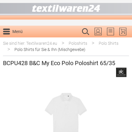
alt springen
Menü
Du hast 0 P
>
>
Sie sind hier: Textilwaren24.eu
Poloshirts
Polo Shirts
>
Polo Shirts für Sie & Ihn (Mischgewebe)
BCPU428 B&C My Eco Polo Poloshirt 65/35
Bildergalerie überspringen