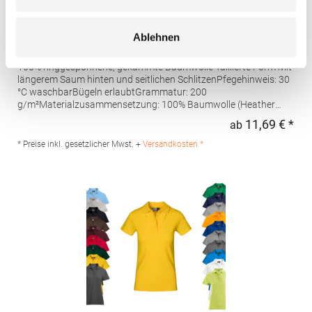
AQ020 Asquith & Fox Damen klassisches Polo
Ablehnen
Poloshirt
100% ringgesponnene, gekämmte Baumwolle Taillierte Form Mit
längerem Saum hinten und seitlichen SchlitzenPfegehinweis: 30
°C waschbarBügeln erlaubtGrammatur: 200
g/m²Materialzusammensetzung: 100% Baumwolle (Heather
Grey: 85% Baumwolle / 15% Viskose)Angaben zur
11,69 € *
ab
Regu
Produktsicherheit: Herst.-Nr.: AQ020Hersteller: Saxnet Ltd Unit 8
Naas Road Bus. Park Naas Road Dublin D12 ER80 ROI Irland E-
* Preise inkl. gesetzlicher Mwst. +
Versandkosten *
Mail: info@asquithandfox.com