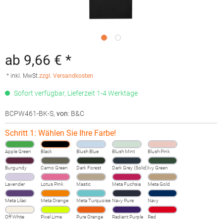
ab 9,66 € *
* inkl. MwSt.
zzgl. Versandkosten
Sofort verfügbar, Lieferzeit 1-4 Werktage
BCPW461-BK-S
,
von
: B&C
Schritt 1: Wählen Sie Ihre Farbe!
Apple Green
Black
Blush Blue
Blush Mint
Blush Pink
Burgundy
Camo Green
Dark Forest
Dark Grey (Solid)
Ivy Green
Lavender
Lotus Pink
Mastic
Meta Fuchsia
Meta Gold
Meta Lilac
Meta Orange
Meta Turquoise
Navy Pure
Navy
Off White
Pixel Lime
Pure Orange
Radiant Purple
Red