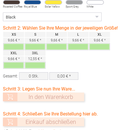
Roasted Coffee
Royal Blue
Solar Yellow
Sport Grey
White
(Heather)
Schritt 2: Wählen Sie Ihre Menge in der jeweiligen Größe!
XS
S
M
L
XL
9,66 € *
9,66 € *
9,66 € *
9,66 € *
9,66 € *
XXL
3XL
9,66 € *
12,55 € *
Gesamt:
0
Stk.
0,00
€ *
Schritt 3: Legen Sie nun Ihre Ware...
In den Warenkorb
Schritt 4: Schließen Sie Ihre Bestellung hier ab.
Einkauf abschließen