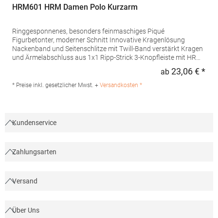
HRM601 HRM Damen Polo Kurzarm
Ringgesponnenes, besonders feinmaschiges Piqué
Figurbetonter, moderner Schnitt Innovative Kragenlösung
Nackenband und Seitenschlitze mit Twill-Band verstärkt Kragen
und Ärmelabschluss aus 1x1 Ripp-Strick 3-Knopfleiste mit HRM-
Detail (Ton-in-Ton) Ersatzknopf Labelfrei Einlaufvorbehandelt
23,06 € *
ab
Regu
und Anti-Pilling Waschbar bis 60 °C Pfegehinweis: 60 °C
waschbarTrockner geeignetGrammatur: 180
* Preise inkl. gesetzlicher Mwst. +
Versandkosten *
g/m²Materialzusammensetzung: 100% BaumwolleAngaben zur
Produktsicherheit: Herst.-Nr.: 601Hersteller: HRM Textil GmbH
Welfenstraße 12 70736 Fellbach Deutschland E-Mail: info@hrm-
textil.de
Kundenservice
Zahlungsarten
Versand
Über Uns