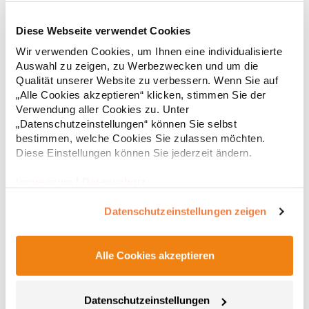
Diese Webseite verwendet Cookies
RY6618 Roly Eco Damen Polo Poloshirtshirt Prince
Wir verwenden Cookies, um Ihnen eine individualisierte
Auswahl zu zeigen, zu Werbezwecken und um die
Tailliertes Kurzarm-Poloshirt für Damen aus zertifizierter Bio-
Qualität unserer Website zu verbessern. Wenn Sie auf
Baumwolle Kragen und Ärmelbündchen aus 1x1-Rippe
„Alle Cookies akzeptieren“ klicken, stimmen Sie der
Knopfleiste mit zwei Knöpfen Verstärkte Nahtabdeckung am
Verwendung aller Cookies zu. Unter
Kragen Seitenschlitze am Saum Herausreißbares
„Datenschutzeinstellungen“ können Sie selbst
LabelPfegehinweis: 40 °C waschbarBügeln erlaubtGrammatur:
12,55 € *
ab
bestimmen, welche Cookies Sie zulassen möchten.
Regu
210 g/m²Materialzusammensetzung: 100% Baumwolle (Heather
Grey: 85% Baumwolle / 15% Viskose)Angaben zur
Diese Einstellungen können Sie jederzeit ändern.
* Preise inkl. gesetzlicher Mwst. +
Versandkosten *
Produktsicherheit: Herst.-Nr.: PO6618Hersteller: GORFACTORY
S.A Ctra. Santomera / Abanilla Km 8.8 30620 Fortuna (Murcia)
Impressum
|
Datenschutz
Spanien E-Mail: info@gorfactory.es
Datenschutzeinstellungen zeigen
Alle Cookies akzeptieren
Datenschutzeinstellungen