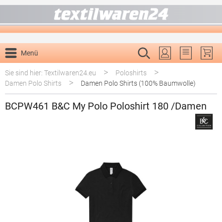
alt springen
Menü
Du hast 0 P
>
>
Sie sind hier: Textilwaren24.eu
Poloshirts
>
Damen Polo Shirts
Damen Polo Shirts (100% Baumwolle)
BCPW461 B&C My Polo Poloshirt 180 /Damen
Bildergalerie überspringen