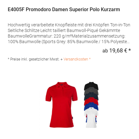
E4005F Promodoro Damen Superior Polo Kurzarm
Hochwertig verarbeitete Knopfleiste mit drei Knöpfen Ton-in-Ton
Seitliche Schlitze Leicht tailliert Baumwoll-Piqué Gekämmte
BaumwolleGrammatur: 220 g/m²Materialzusammensetzung:
100% Baumwolle (Sports Grey: 85% Baumwolle / 15% Polyester),
(Ash: 99% Baumwolle / 1% Polyester)Angaben zur
19,68 € *
ab
Regu
Produktsicherheit: Herst.-Nr.: 4005FHersteller: Promodoro
Fashion GmbH Am Gatherhof 57 40472 Düsseldorf Deutschland
* Preise inkl. gesetzlicher Mwst. +
Versandkosten *
E-Mail: info@promodoro.de