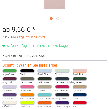
ab 9,66 € *
* inkl. MwSt.
zzgl. Versandkosten
Sofort verfügbar, Lieferzeit 1-4 Werktage
BCPW461-BK2-XL
,
von
: B&C
Schritt 1: Wählen Sie Ihre Farbe!
Apple Green
Black
Blush Blue
Blush Mint
Blush Pink
Burgundy
Camo Green
Dark Forest
Dark Grey (Solid)
Ivy Green
Lavender
Lotus Pink
Mastic
Meta Fuchsia
Meta Gold
Meta Lilac
Meta Orange
Meta Turquoise
Navy Pure
Navy
Off White
Pixel Lime
Pure Orange
Radiant Purple
Red