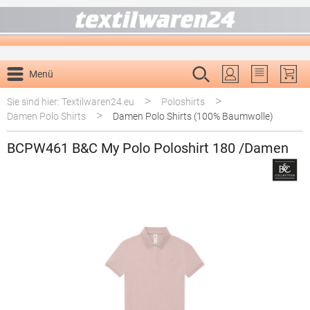
alt springen
Menü
Du hast 0 P
>
>
Sie sind hier: Textilwaren24.eu
Poloshirts
>
Damen Polo Shirts
Damen Polo Shirts (100% Baumwolle)
BCPW461 B&C My Polo Poloshirt 180 /Damen
Bildergalerie überspringen