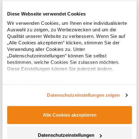
Diese Webseite verwendet Cookies
RY6618 Roly Eco Damen Polo Poloshirtshirt Prince
Wir verwenden Cookies, um Ihnen eine individualisierte
Auswahl zu zeigen, zu Werbezwecken und um die
Tailliertes Kurzarm-Poloshirt für Damen aus zertifizierter Bio-
Qualität unserer Website zu verbessern. Wenn Sie auf
Baumwolle Kragen und Ärmelbündchen aus 1x1-Rippe
„Alle Cookies akzeptieren“ klicken, stimmen Sie der
Knopfleiste mit zwei Knöpfen Verstärkte Nahtabdeckung am
Verwendung aller Cookies zu. Unter
Kragen Seitenschlitze am Saum Herausreißbares
„Datenschutzeinstellungen“ können Sie selbst
LabelPfegehinweis: 40 °C waschbarBügeln erlaubtGrammatur:
12,55 € *
ab
bestimmen, welche Cookies Sie zulassen möchten.
Regu
210 g/m²Materialzusammensetzung: 100% Baumwolle (Heather
Grey: 85% Baumwolle / 15% Viskose)Angaben zur
Diese Einstellungen können Sie jederzeit ändern.
* Preise inkl. gesetzlicher Mwst. +
Versandkosten *
Produktsicherheit: Herst.-Nr.: PO6618Hersteller: GORFACTORY
S.A Ctra. Santomera / Abanilla Km 8.8 30620 Fortuna (Murcia)
Impressum
|
Datenschutz
Spanien E-Mail: info@gorfactory.es
Datenschutzeinstellungen zeigen
Alle Cookies akzeptieren
Datenschutzeinstellungen