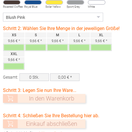
Roasted Coffee
Royal Blue
Solar Yellow
Sport Grey
White
(Heather)
Schritt 2: Wählen Sie Ihre Menge in der jeweiligen Größe!
XS
S
M
L
XL
9,66 € *
9,66 € *
9,66 € *
9,66 € *
9,66 € *
XXL
9,66 € *
Gesamt:
0
Stk.
0,00
€ *
Schritt 3: Legen Sie nun Ihre Ware...
In den Warenkorb
Schritt 4: Schließen Sie Ihre Bestellung hier ab.
Einkauf abschließen