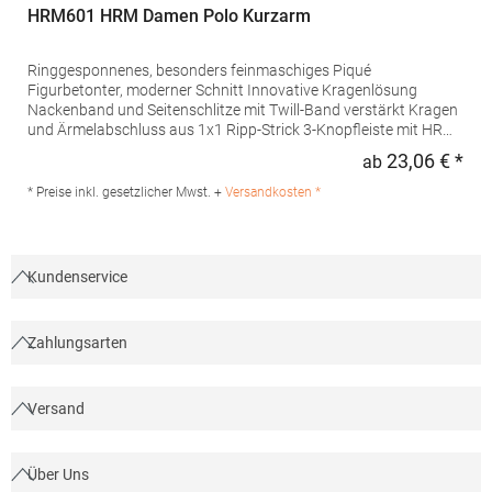
HRM601 HRM Damen Polo Kurzarm
Ringgesponnenes, besonders feinmaschiges Piqué
Figurbetonter, moderner Schnitt Innovative Kragenlösung
Nackenband und Seitenschlitze mit Twill-Band verstärkt Kragen
und Ärmelabschluss aus 1x1 Ripp-Strick 3-Knopfleiste mit HRM-
Detail (Ton-in-Ton) Ersatzknopf Labelfrei Einlaufvorbehandelt
23,06 € *
ab
Regu
und Anti-Pilling Waschbar bis 60 °C Pfegehinweis: 60 °C
waschbarTrockner geeignetGrammatur: 180
* Preise inkl. gesetzlicher Mwst. +
Versandkosten *
g/m²Materialzusammensetzung: 100% BaumwolleAngaben zur
Produktsicherheit: Herst.-Nr.: 601Hersteller: HRM Textil GmbH
Welfenstraße 12 70736 Fellbach Deutschland E-Mail: info@hrm-
textil.de
Kundenservice
Zahlungsarten
Versand
Über Uns