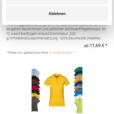
AQ020 Asquith & Fox Damen klassisches Polo
Ablehnen
Poloshirt
100% ringgesponnene, gekämmte Baumwolle Taillierte Form Mit
längerem Saum hinten und seitlichen SchlitzenPfegehinweis: 30
°C waschbarBügeln erlaubtGrammatur: 200
g/m²Materialzusammensetzung: 100% Baumwolle (Heather
Grey: 85% Baumwolle / 15% Viskose)Angaben zur
11,69 € *
ab
Regu
Produktsicherheit: Herst.-Nr.: AQ020Hersteller: Saxnet Ltd Unit 8
Naas Road Bus. Park Naas Road Dublin D12 ER80 ROI Irland E-
* Preise inkl. gesetzlicher Mwst. +
Versandkosten *
Mail: info@asquithandfox.com