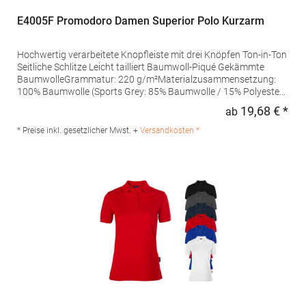
E4005F Promodoro Damen Superior Polo Kurzarm
Hochwertig verarbeitete Knopfleiste mit drei Knöpfen Ton-in-Ton
Seitliche Schlitze Leicht tailliert Baumwoll-Piqué Gekämmte
BaumwolleGrammatur: 220 g/m²Materialzusammensetzung:
100% Baumwolle (Sports Grey: 85% Baumwolle / 15% Polyester),
(Ash: 99% Baumwolle / 1% Polyester)Angaben zur
19,68 € *
ab
Regu
Produktsicherheit: Herst.-Nr.: 4005FHersteller: Promodoro
Fashion GmbH Am Gatherhof 57 40472 Düsseldorf Deutschland
* Preise inkl. gesetzlicher Mwst. +
Versandkosten *
E-Mail: info@promodoro.de