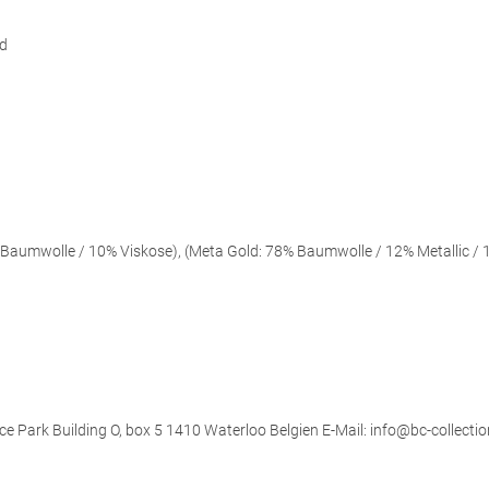
d
aumwolle / 10% Viskose), (Meta Gold: 78% Baumwolle / 12% Metallic / 
ce Park Building O, box 5 1410 Waterloo Belgien E-Mail: info@bc-collectio