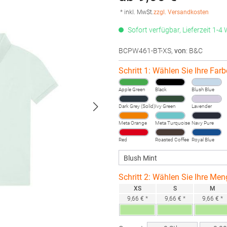
* inkl. MwSt.
zzgl. Versandkosten
Sofort verfügbar, Lieferzeit 1-4
BCPW461-BT-XS
,
von
: B&C
Schritt 1: Wählen Sie Ihre Farb
Apple Green
Black
Blush Blue
Dark Grey (Solid)
Ivy Green
Lavender
Meta Orange
Meta Turquoise
Navy Pure
Red
Roasted Coffee
Royal Blue
Schritt 2: Wählen Sie Ihre Men
XS
S
M
9,66 € *
9,66 € *
9,66 € *