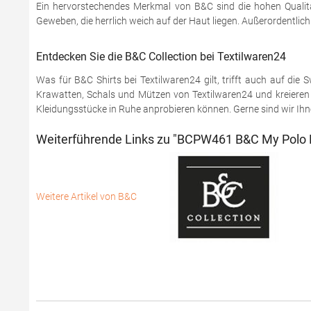
Ein hervorstechendes Merkmal von B&C sind die hohen Qualitä
Geweben, die herrlich weich auf der Haut liegen. Außerordentlic
Entdecken Sie die B&C Collection bei Textilwaren24
Was für B&C Shirts bei Textilwaren24 gilt, trifft auch auf di
Krawatten, Schals und Mützen von Textilwaren24 und kreieren S
Kleidungsstücke in Ruhe anprobieren können. Gerne sind wir Ihnen
Weiterführende Links zu "BCPW461 B&C My Polo 
Weitere Artikel von B&C