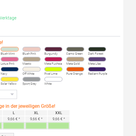
 Werktage
e!
Blush Mint
Blush Pink
Burgundy
Camo Green
Dark Forest
Lotus Pink
Mastic
Meta Fuchsia
Meta Gold
Meta Lilac
Navy
Off White
Pixel Lime
Pure Orange
Radiant Purple
Solar Yellow
Sport Grey
White
(Heather)
ge in der jeweiligen Größe!
L
XL
XXL
9,66 € *
9,66 € *
9,66 € *