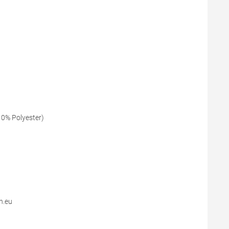
10% Polyester)
n.eu