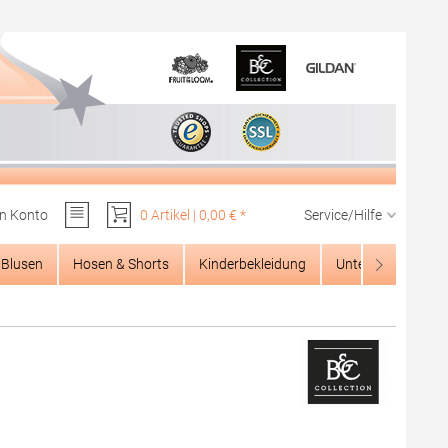
n Konto
0 Artikel | 0,00 € *
Service/Hilfe
Du hast 0 Produkte auf dem Merkzettel
Blusen
Hosen & Shorts
Kinderbekleidung
Unterwäsche