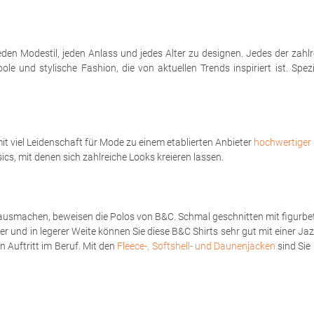
eden Modestil, jeden Anlass und jedes Alter zu designen. Jedes der zahl
le und stylische Fashion, die von aktuellen Trends inspiriert ist. Spe
t viel Leidenschaft für Mode zu einem etablierten Anbieter
hochwertiger 
sics, mit denen sich zahlreiche Looks kreieren lassen.
ausmachen, beweisen die Polos von B&C. Schmal geschnitten mit figurbet
er und in legerer Weite können Sie diese B&C Shirts sehr gut mit einer Ja
 Auftritt im Beruf. Mit den
Fleece-, Softshell- und Daunenjacken
sind Sie 