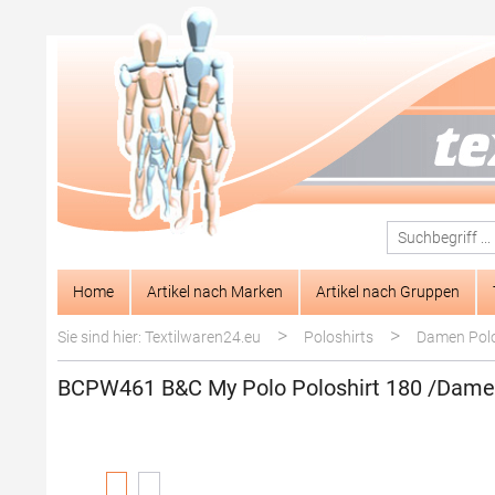
springen
Zur Hauptnavigation springen
Home
Artikel nach Marken
Artikel nach Gruppen
>
>
Sie sind hier: Textilwaren24.eu
Poloshirts
Damen Polo
BCPW461 B&C My Polo Poloshirt 180 /Dam
Bildergalerie überspringen