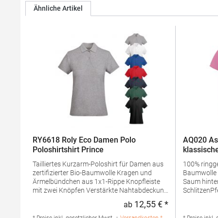
Ähnliche Artikel
RY6618 Roly Eco Damen Polo
AQ020 As
Poloshirtshirt Prince
klassische
Tailliertes Kurzarm-Poloshirt für Damen aus
100% ring
zertifizierter Bio-Baumwolle Kragen und
Baumwolle Taillierte Form Mit längerem
Ärmelbündchen aus 1x1-Rippe Knopfleiste
Saum hinten
mit zwei Knöpfen Verstärkte Nahtabdeckung
SchlitzenPf
am Kragen Seitenschlitze am Saum
waschbarBü
12,55 € *
ab
Regulärer Preis
Herausreißbares LabelPfegehinweis: 40 °C
g/m²Mater
waschbarBügeln erlaubtGrammatur: 210
Baumwolle 