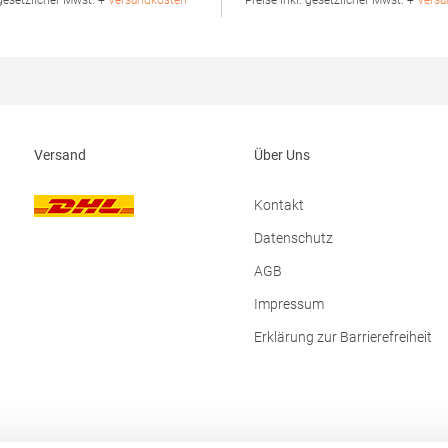
 gesetzlicher Mwst. +
Versandkosten *
* Preise inkl. gesetzlicher Mwst. +
Versa
e)Angaben zur
Polyester)Angaben zur
rheit: Herst.-Nr.:
Produktsicherheit: Herst.-Nr.:
d Unit 8 Naas
4005FHersteller: Promodoro Fas
Park Naas Road Dublin D12 ER80
Am Gatherhof 57 40472 Düsseldo
E-Mail: info@asquithandfox.com
Deutschland E-Mail: info@pro
Versand
Über Uns
Kontakt
Datenschutz
AGB
Impressum
Erklärung zur Barrierefreiheit