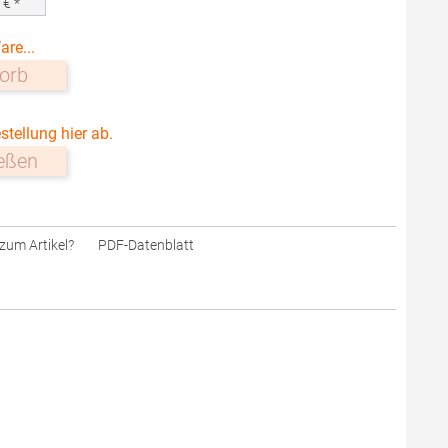
0
€ *
are...
orb
stellung hier ab.
ießen
zum Artikel?
PDF-Datenblatt