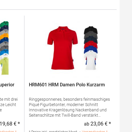
perior
HRM601 HRM Damen Polo Kurzarm
e mit drei
Ringgesponnenes, besonders feinmaschiges
Piqué Figurbetonter, moderner Schnitt
Innovative Kragenlösung Nackenband und
Seitenschlitze mit Twill-Band verstärkt
 100%
Kragen und Ärmelabschluss aus 1x1 Ripp-
19,68 € *
23,06 € *
ab
Regulärer Preis:
Regulärer 
mwolle /
Strick 3-Knopfleiste mit HRM-Detail (Ton-in-
lle / 1%
Ton) Ersatzknopf Labelfrei