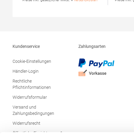
* Preise inkl. gesetzlicher Mwst. +
Versandkosten *
* Preise inkl.
g/m²Materialzusammensetzung: 100%
15% Viskos
Baumwolle (Heather Grey: 85% Baumwolle /
Produktsiche
15% Viskose)Angaben zur
AQ020Hersteller: Saxnet Lt
Produktsicherheit: Herst.-Nr.:
Road Bus. 
PO6618Hersteller: GORFACTORY S.A Ctra.
ROI Irland 
Santomera / Abanilla Km 8.8 30620 Fortuna
(Murcia) Spanien E-Mail: info@gorfactory.es
Kundenservice
Zahlungsarten
Cookie-Einstellungen
Händler-Login
Rechtliche
Pflichtinformationen
Widerrufsformular
Versand und
Zahlungsbedingungen
Widerrufsrecht
Öffentliche Einrichtungen &