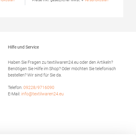
ndkosten *
* Preise inkl. gesetzlicher Mwst. +
Versandkosten *
Einlaufvorbehandelt und Anti-Pilling
Waschbar bis 60 °C Pfegehinweis: 60 °C
hion GmbH
waschbarTrockner geeignetGrammatur: 180
rf
g/m²Materialzusammensetzung: 100%
modoro.de
BaumwolleAngaben zur
Produktsicherheit: Herst.-Nr.: 601Hersteller:
HRM Textil GmbH Welfenstraße 12 70736
Fellbach Deutschland E-Mail: info@hrm-
Hilfe und Service
textil.de
Haben Sie Fragen zu textilwaren24.eu oder den Artikeln?
Benötigen Sie Hilfe im Shop? Oder möchten Sie telefonisch
bestellen? Wir sind für Sie da.
Telefon:
09228/9716090
E-Mail:
info@textilwaren24.eu