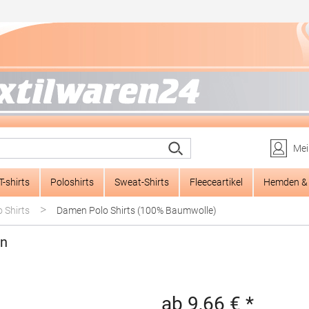
Mei
T-shirts
Poloshirts
Sweat-Shirts
Fleeceartikel
Hemden & 
>
 Shirts
Damen Polo Shirts (100% Baumwolle)
en
ab 9,66 € *