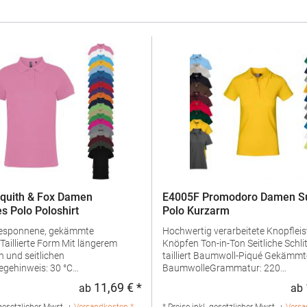
quith & Fox Damen
E4005F Promodoro Damen Su
s Polo Poloshirt
Polo Kurzarm
gesponnene, gekämmte
Hochwertig verarbeitete Knopfleist
Knöpfen Ton-in-Ton Seitliche Schlitze Leicht
 und seitlichen
tailliert Baumwoll-Piqué Gekämmte
egehinweis: 30 °C
BaumwolleGrammatur: 220
geln erlaubtGrammatur: 200
g/m²Materialzusammensetzung:
11,69 € *
ab
ab
:
Regulärer Preis:
ialzusammensetzung: 100%
Baumwolle (Sports Grey: 85% Bau
(Heather Grey: 85% Baumwolle /
15% Polyester), (Ash: 99% Baumwo