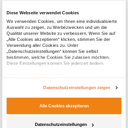
Diese Webseite verwendet Cookies
RY6618 Roly Eco Damen Polo Poloshirtshirt Prince
Wir verwenden Cookies, um Ihnen eine individualisierte
Auswahl zu zeigen, zu Werbezwecken und um die
Tailliertes Kurzarm-Poloshirt für Damen aus zertifizierter Bio-
Qualität unserer Website zu verbessern. Wenn Sie auf
Baumwolle Kragen und Ärmelbündchen aus 1x1-Rippe
„Alle Cookies akzeptieren“ klicken, stimmen Sie der
Knopfleiste mit zwei Knöpfen Verstärkte Nahtabdeckung am
Verwendung aller Cookies zu. Unter
Kragen Seitenschlitze am Saum Herausreißbares
„Datenschutzeinstellungen“ können Sie selbst
LabelPfegehinweis: 40 °C waschbarBügeln erlaubtGrammatur:
12,55 € *
ab
bestimmen, welche Cookies Sie zulassen möchten.
Regu
210 g/m²Materialzusammensetzung: 100% Baumwolle (Heather
Grey: 85% Baumwolle / 15% Viskose)Angaben zur
Diese Einstellungen können Sie jederzeit ändern.
* Preise inkl. gesetzlicher Mwst. +
Versandkosten *
Produktsicherheit: Herst.-Nr.: PO6618Hersteller: GORFACTORY
S.A Ctra. Santomera / Abanilla Km 8.8 30620 Fortuna (Murcia)
Impressum
|
Datenschutz
Spanien E-Mail: info@gorfactory.es
Datenschutzeinstellungen zeigen
Alle Cookies akzeptieren
Datenschutzeinstellungen