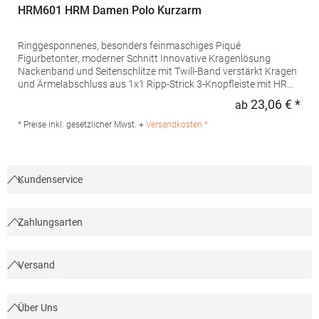
HRM601 HRM Damen Polo Kurzarm
Ringgesponnenes, besonders feinmaschiges Piqué
Figurbetonter, moderner Schnitt Innovative Kragenlösung
Nackenband und Seitenschlitze mit Twill-Band verstärkt Kragen
und Ärmelabschluss aus 1x1 Ripp-Strick 3-Knopfleiste mit HRM-
Detail (Ton-in-Ton) Ersatzknopf Labelfrei Einlaufvorbehandelt
23,06 € *
ab
Regu
und Anti-Pilling Waschbar bis 60 °C Pfegehinweis: 60 °C
waschbarTrockner geeignetGrammatur: 180
* Preise inkl. gesetzlicher Mwst. +
Versandkosten *
g/m²Materialzusammensetzung: 100% BaumwolleAngaben zur
Produktsicherheit: Herst.-Nr.: 601Hersteller: HRM Textil GmbH
Welfenstraße 12 70736 Fellbach Deutschland E-Mail: info@hrm-
textil.de
Kundenservice
Zahlungsarten
Versand
Über Uns