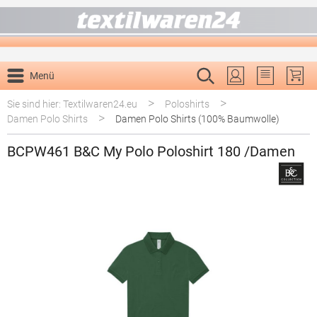
alt springen
Menü
Du hast 0 P
>
>
Sie sind hier: Textilwaren24.eu
Poloshirts
>
Damen Polo Shirts
Damen Polo Shirts (100% Baumwolle)
BCPW461 B&C My Polo Poloshirt 180 /Damen
Bildergalerie überspringen