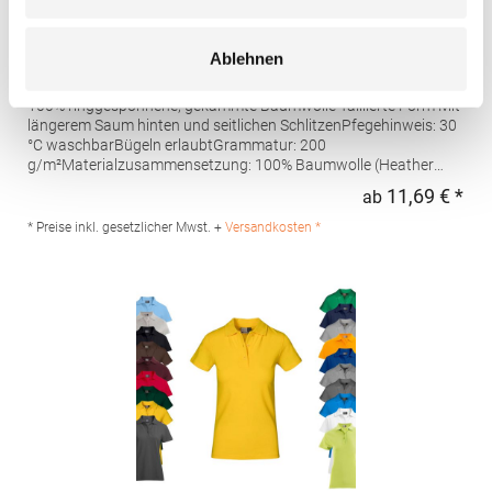
AQ020 Asquith & Fox Damen klassisches Polo
Ablehnen
Poloshirt
100% ringgesponnene, gekämmte Baumwolle Taillierte Form Mit
längerem Saum hinten und seitlichen SchlitzenPfegehinweis: 30
°C waschbarBügeln erlaubtGrammatur: 200
g/m²Materialzusammensetzung: 100% Baumwolle (Heather
Grey: 85% Baumwolle / 15% Viskose)Angaben zur
11,69 € *
ab
Regu
Produktsicherheit: Herst.-Nr.: AQ020Hersteller: Saxnet Ltd Unit 8
Naas Road Bus. Park Naas Road Dublin D12 ER80 ROI Irland E-
* Preise inkl. gesetzlicher Mwst. +
Versandkosten *
Mail: info@asquithandfox.com