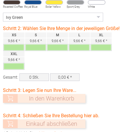
Roasted Coffee
Royal Blue
Solar Yellow
Sport Grey
White
(Heather)
Schritt 2: Wählen Sie Ihre Menge in der jeweiligen Größe!
XS
S
M
L
XL
9,66 € *
9,66 € *
9,66 € *
9,66 € *
9,66 € *
XXL
9,66 € *
Gesamt:
0
Stk.
0,00
€ *
Schritt 3: Legen Sie nun Ihre Ware...
In den Warenkorb
Schritt 4: Schließen Sie Ihre Bestellung hier ab.
Einkauf abschließen