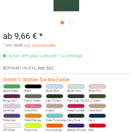
ab 9,66 € *
* inkl. MwSt.
zzgl. Versandkosten
Sofort verfügbar, Lieferzeit 1-4 Werktage
BCPW461-IN-XXL
,
von
: B&C
Schritt 1: Wählen Sie Ihre Farbe!
Apple Green
Black
Blush Blue
Blush Mint
Blush Pink
Burgundy
Camo Green
Dark Forest
Dark Grey (Solid)
Ivy Green
Lavender
Lotus Pink
Mastic
Meta Fuchsia
Meta Gold
Meta Lilac
Meta Orange
Meta Turquoise
Navy Pure
Navy
Off White
Pixel Lime
Pure Orange
Radiant Purple
Red