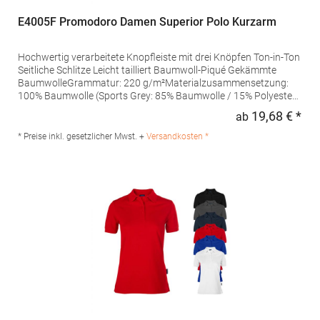
E4005F Promodoro Damen Superior Polo Kurzarm
Hochwertig verarbeitete Knopfleiste mit drei Knöpfen Ton-in-Ton
Seitliche Schlitze Leicht tailliert Baumwoll-Piqué Gekämmte
BaumwolleGrammatur: 220 g/m²Materialzusammensetzung:
100% Baumwolle (Sports Grey: 85% Baumwolle / 15% Polyester),
(Ash: 99% Baumwolle / 1% Polyester)Angaben zur
19,68 € *
ab
Regu
Produktsicherheit: Herst.-Nr.: 4005FHersteller: Promodoro
Fashion GmbH Am Gatherhof 57 40472 Düsseldorf Deutschland
* Preise inkl. gesetzlicher Mwst. +
Versandkosten *
E-Mail: info@promodoro.de