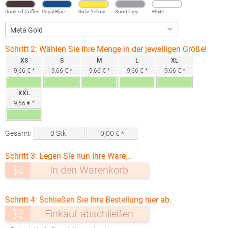
Roasted Coffee
Royal Blue
Solar Yellow
Sport Grey
White
(Heather)
Schritt 2: Wählen Sie Ihre Menge in der jeweiligen Größe!
XS
S
M
L
XL
9,66 € *
9,66 € *
9,66 € *
9,66 € *
9,66 € *
XXL
9,66 € *
Gesamt:
0
Stk.
0,00
€ *
Schritt 3: Legen Sie nun Ihre Ware...
In den Warenkorb
Schritt 4: Schließen Sie Ihre Bestellung hier ab.
Einkauf abschließen