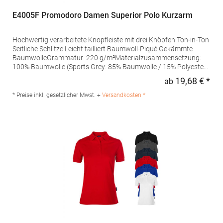
E4005F Promodoro Damen Superior Polo Kurzarm
Hochwertig verarbeitete Knopfleiste mit drei Knöpfen Ton-in-Ton
Seitliche Schlitze Leicht tailliert Baumwoll-Piqué Gekämmte
BaumwolleGrammatur: 220 g/m²Materialzusammensetzung:
100% Baumwolle (Sports Grey: 85% Baumwolle / 15% Polyester),
(Ash: 99% Baumwolle / 1% Polyester)Angaben zur
19,68 € *
ab
Regu
Produktsicherheit: Herst.-Nr.: 4005FHersteller: Promodoro
Fashion GmbH Am Gatherhof 57 40472 Düsseldorf Deutschland
* Preise inkl. gesetzlicher Mwst. +
Versandkosten *
E-Mail: info@promodoro.de