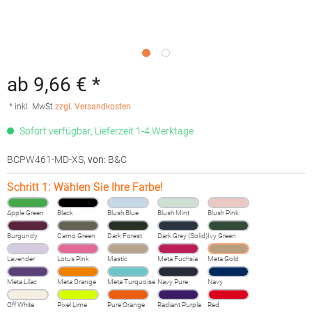
ab 9,66 € *
* inkl. MwSt.
zzgl. Versandkosten
Sofort verfügbar, Lieferzeit 1-4 Werktage
BCPW461-MD-XS
,
von
: B&C
Schritt 1: Wählen Sie Ihre Farbe!
Apple Green
Black
Blush Blue
Blush Mint
Blush Pink
Burgundy
Camo Green
Dark Forest
Dark Grey (Solid)
Ivy Green
Lavender
Lotus Pink
Mastic
Meta Fuchsia
Meta Gold
Meta Lilac
Meta Orange
Meta Turquoise
Navy Pure
Navy
Off White
Pixel Lime
Pure Orange
Radiant Purple
Red