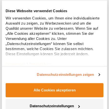
Diese Webseite verwendet Cookies
RY6618 Roly Eco Damen Polo Poloshirtshirt Prince
Wir verwenden Cookies, um Ihnen eine individualisierte
Auswahl zu zeigen, zu Werbezwecken und um die
Tailliertes Kurzarm-Poloshirt für Damen aus zertifizierter Bio-
Qualität unserer Website zu verbessern. Wenn Sie auf
Baumwolle Kragen und Ärmelbündchen aus 1x1-Rippe
„Alle Cookies akzeptieren“ klicken, stimmen Sie der
Knopfleiste mit zwei Knöpfen Verstärkte Nahtabdeckung am
Verwendung aller Cookies zu. Unter
Kragen Seitenschlitze am Saum Herausreißbares
„Datenschutzeinstellungen“ können Sie selbst
LabelPfegehinweis: 40 °C waschbarBügeln erlaubtGrammatur:
12,55 € *
ab
bestimmen, welche Cookies Sie zulassen möchten.
Regu
210 g/m²Materialzusammensetzung: 100% Baumwolle (Heather
Grey: 85% Baumwolle / 15% Viskose)Angaben zur
Diese Einstellungen können Sie jederzeit ändern.
* Preise inkl. gesetzlicher Mwst. +
Versandkosten *
Produktsicherheit: Herst.-Nr.: PO6618Hersteller: GORFACTORY
S.A Ctra. Santomera / Abanilla Km 8.8 30620 Fortuna (Murcia)
Impressum
|
Datenschutz
Spanien E-Mail: info@gorfactory.es
Datenschutzeinstellungen zeigen
Alle Cookies akzeptieren
Datenschutzeinstellungen