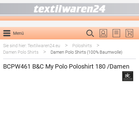
alt springen
Menü
Du hast 0 P
>
>
Sie sind hier: Textilwaren24.eu
Poloshirts
>
Damen Polo Shirts
Damen Polo Shirts (100% Baumwolle)
BCPW461 B&C My Polo Poloshirt 180 /Damen
Bildergalerie überspringen