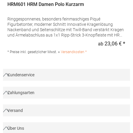
HRM601 HRM Damen Polo Kurzarm
Ringgesponnenes, besonders feinmaschiges Piqué
Figurbetonter, moderner Schnitt Innovative Kragenlösung
Nackenband und Seitenschlitze mit Twill-Band verstärkt Kragen
und Ärmelabschluss aus 1x1 Ripp-Strick 3-Knopfleiste mit HRM-
Detail (Ton-in-Ton) Ersatzknopf Labelfrei Einlaufvorbehandelt
23,06 € *
ab
Regu
und Anti-Pilling Waschbar bis 60 °C Pfegehinweis: 60 °C
waschbarTrockner geeignetGrammatur: 180
* Preise inkl. gesetzlicher Mwst. +
Versandkosten *
g/m²Materialzusammensetzung: 100% BaumwolleAngaben zur
Produktsicherheit: Herst.-Nr.: 601Hersteller: HRM Textil GmbH
Welfenstraße 12 70736 Fellbach Deutschland E-Mail: info@hrm-
textil.de
Kundenservice
Zahlungsarten
Versand
Über Uns