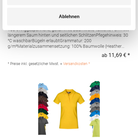
AQ020 Asquith & Fox Damen klassisches Polo
Ablehnen
Poloshirt
100% ringgesponnene, gekämmte Baumwolle Taillierte Form Mit
längerem Saum hinten und seitlichen SchlitzenPfegehinweis: 30
°C waschbarBügeln erlaubtGrammatur: 200
g/m²Materialzusammensetzung: 100% Baumwolle (Heather
Grey: 85% Baumwolle / 15% Viskose)Angaben zur
11,69 € *
ab
Regu
Produktsicherheit: Herst.-Nr.: AQ020Hersteller: Saxnet Ltd Unit 8
Naas Road Bus. Park Naas Road Dublin D12 ER80 ROI Irland E-
* Preise inkl. gesetzlicher Mwst. +
Versandkosten *
Mail: info@asquithandfox.com