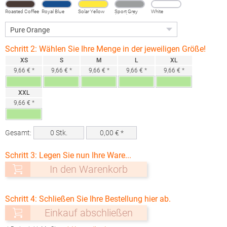
Roasted Coffee
Royal Blue
Solar Yellow
Sport Grey
White
(Heather)
Schritt 2: Wählen Sie Ihre Menge in der jeweiligen Größe!
XS
S
M
L
XL
9,66 € *
9,66 € *
9,66 € *
9,66 € *
9,66 € *
XXL
9,66 € *
Gesamt:
0
Stk.
0,00
€ *
Schritt 3: Legen Sie nun Ihre Ware...
In den Warenkorb
Schritt 4: Schließen Sie Ihre Bestellung hier ab.
Einkauf abschließen