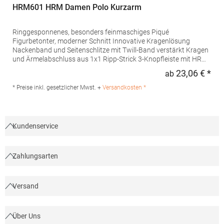
HRM601 HRM Damen Polo Kurzarm
Ringgesponnenes, besonders feinmaschiges Piqué
Figurbetonter, moderner Schnitt Innovative Kragenlösung
Nackenband und Seitenschlitze mit Twill-Band verstärkt Kragen
und Ärmelabschluss aus 1x1 Ripp-Strick 3-Knopfleiste mit HRM-
Detail (Ton-in-Ton) Ersatzknopf Labelfrei Einlaufvorbehandelt
23,06 € *
ab
Regu
und Anti-Pilling Waschbar bis 60 °C Pfegehinweis: 60 °C
waschbarTrockner geeignetGrammatur: 180
* Preise inkl. gesetzlicher Mwst. +
Versandkosten *
g/m²Materialzusammensetzung: 100% BaumwolleAngaben zur
Produktsicherheit: Herst.-Nr.: 601Hersteller: HRM Textil GmbH
Welfenstraße 12 70736 Fellbach Deutschland E-Mail: info@hrm-
textil.de
Kundenservice
Zahlungsarten
Versand
Über Uns