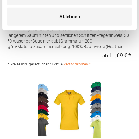
AQ020 Asquith & Fox Damen klassisches Polo
Ablehnen
Poloshirt
100% ringgesponnene, gekämmte Baumwolle Taillierte Form Mit
längerem Saum hinten und seitlichen SchlitzenPfegehinweis: 30
°C waschbarBügeln erlaubtGrammatur: 200
g/m²Materialzusammensetzung: 100% Baumwolle (Heather
Grey: 85% Baumwolle / 15% Viskose)Angaben zur
11,69 € *
ab
Regu
Produktsicherheit: Herst.-Nr.: AQ020Hersteller: Saxnet Ltd Unit 8
Naas Road Bus. Park Naas Road Dublin D12 ER80 ROI Irland E-
* Preise inkl. gesetzlicher Mwst. +
Versandkosten *
Mail: info@asquithandfox.com