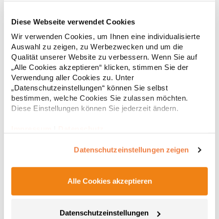
Diese Webseite verwendet Cookies
RY6618 Roly Eco Damen Polo Poloshirtshirt Prince
Wir verwenden Cookies, um Ihnen eine individualisierte
Auswahl zu zeigen, zu Werbezwecken und um die
Tailliertes Kurzarm-Poloshirt für Damen aus zertifizierter Bio-
Qualität unserer Website zu verbessern. Wenn Sie auf
Baumwolle Kragen und Ärmelbündchen aus 1x1-Rippe
„Alle Cookies akzeptieren“ klicken, stimmen Sie der
Knopfleiste mit zwei Knöpfen Verstärkte Nahtabdeckung am
Verwendung aller Cookies zu. Unter
Kragen Seitenschlitze am Saum Herausreißbares
„Datenschutzeinstellungen“ können Sie selbst
LabelPfegehinweis: 40 °C waschbarBügeln erlaubtGrammatur:
12,55 € *
ab
bestimmen, welche Cookies Sie zulassen möchten.
Regu
210 g/m²Materialzusammensetzung: 100% Baumwolle (Heather
Grey: 85% Baumwolle / 15% Viskose)Angaben zur
Diese Einstellungen können Sie jederzeit ändern.
* Preise inkl. gesetzlicher Mwst. +
Versandkosten *
Produktsicherheit: Herst.-Nr.: PO6618Hersteller: GORFACTORY
S.A Ctra. Santomera / Abanilla Km 8.8 30620 Fortuna (Murcia)
Impressum
|
Datenschutz
Spanien E-Mail: info@gorfactory.es
Datenschutzeinstellungen zeigen
Alle Cookies akzeptieren
Datenschutzeinstellungen