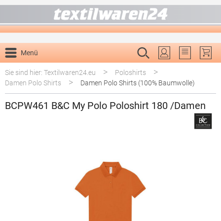
alt springen
Menü
Du hast 0 P
>
>
Sie sind hier: Textilwaren24.eu
Poloshirts
>
Damen Polo Shirts
Damen Polo Shirts (100% Baumwolle)
BCPW461 B&C My Polo Poloshirt 180 /Damen
Bildergalerie überspringen