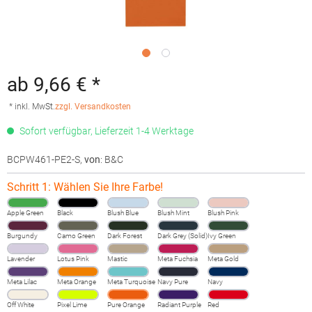
ab 9,66 € *
* inkl. MwSt.
zzgl. Versandkosten
Sofort verfügbar, Lieferzeit 1-4 Werktage
BCPW461-PE2-S
,
von
: B&C
Schritt 1: Wählen Sie Ihre Farbe!
Apple Green
Black
Blush Blue
Blush Mint
Blush Pink
Burgundy
Camo Green
Dark Forest
Dark Grey (Solid)
Ivy Green
Lavender
Lotus Pink
Mastic
Meta Fuchsia
Meta Gold
Meta Lilac
Meta Orange
Meta Turquoise
Navy Pure
Navy
Off White
Pixel Lime
Pure Orange
Radiant Purple
Red