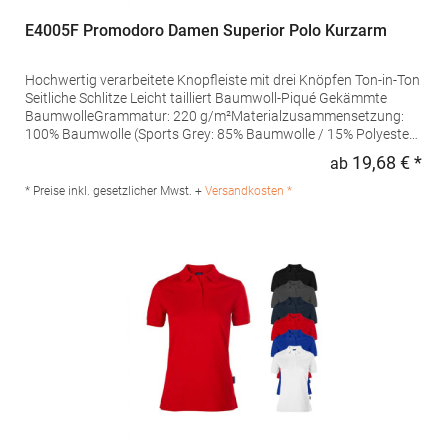
E4005F Promodoro Damen Superior Polo Kurzarm
Hochwertig verarbeitete Knopfleiste mit drei Knöpfen Ton-in-Ton
Seitliche Schlitze Leicht tailliert Baumwoll-Piqué Gekämmte
BaumwolleGrammatur: 220 g/m²Materialzusammensetzung:
100% Baumwolle (Sports Grey: 85% Baumwolle / 15% Polyester),
(Ash: 99% Baumwolle / 1% Polyester)Angaben zur
19,68 € *
ab
Regu
Produktsicherheit: Herst.-Nr.: 4005FHersteller: Promodoro
Fashion GmbH Am Gatherhof 57 40472 Düsseldorf Deutschland
* Preise inkl. gesetzlicher Mwst. +
Versandkosten *
E-Mail: info@promodoro.de