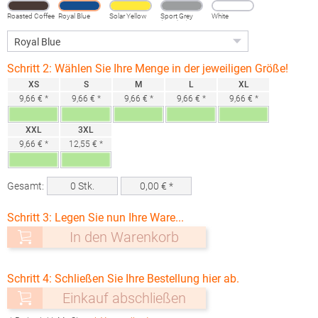
Roasted Coffee
Royal Blue
Solar Yellow
Sport Grey
White
(Heather)
Schritt 2: Wählen Sie Ihre Menge in der jeweiligen Größe!
XS
S
M
L
XL
9,66 € *
9,66 € *
9,66 € *
9,66 € *
9,66 € *
XXL
3XL
9,66 € *
12,55 € *
Gesamt:
0
Stk.
0,00
€ *
Schritt 3: Legen Sie nun Ihre Ware...
In den Warenkorb
Schritt 4: Schließen Sie Ihre Bestellung hier ab.
Einkauf abschließen