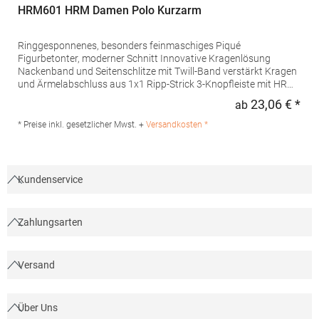
HRM601 HRM Damen Polo Kurzarm
Ringgesponnenes, besonders feinmaschiges Piqué
Figurbetonter, moderner Schnitt Innovative Kragenlösung
Nackenband und Seitenschlitze mit Twill-Band verstärkt Kragen
und Ärmelabschluss aus 1x1 Ripp-Strick 3-Knopfleiste mit HRM-
Detail (Ton-in-Ton) Ersatzknopf Labelfrei Einlaufvorbehandelt
23,06 € *
ab
Regu
und Anti-Pilling Waschbar bis 60 °C Pfegehinweis: 60 °C
waschbarTrockner geeignetGrammatur: 180
* Preise inkl. gesetzlicher Mwst. +
Versandkosten *
g/m²Materialzusammensetzung: 100% BaumwolleAngaben zur
Produktsicherheit: Herst.-Nr.: 601Hersteller: HRM Textil GmbH
Welfenstraße 12 70736 Fellbach Deutschland E-Mail: info@hrm-
textil.de
Kundenservice
Zahlungsarten
Versand
Über Uns