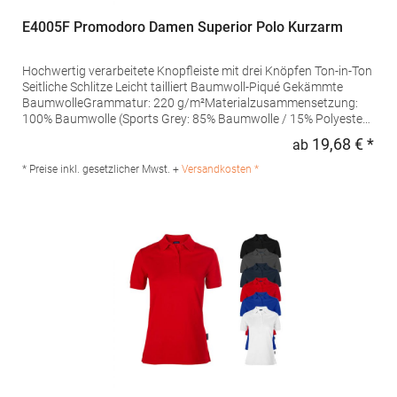
E4005F Promodoro Damen Superior Polo Kurzarm
Hochwertig verarbeitete Knopfleiste mit drei Knöpfen Ton-in-Ton
Seitliche Schlitze Leicht tailliert Baumwoll-Piqué Gekämmte
BaumwolleGrammatur: 220 g/m²Materialzusammensetzung:
100% Baumwolle (Sports Grey: 85% Baumwolle / 15% Polyester),
(Ash: 99% Baumwolle / 1% Polyester)Angaben zur
19,68 € *
ab
Regu
Produktsicherheit: Herst.-Nr.: 4005FHersteller: Promodoro
Fashion GmbH Am Gatherhof 57 40472 Düsseldorf Deutschland
* Preise inkl. gesetzlicher Mwst. +
Versandkosten *
E-Mail: info@promodoro.de