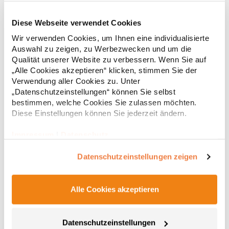
Diese Webseite verwendet Cookies
RY6618 Roly Eco Damen Polo Poloshirtshirt Prince
Wir verwenden Cookies, um Ihnen eine individualisierte
Auswahl zu zeigen, zu Werbezwecken und um die
Tailliertes Kurzarm-Poloshirt für Damen aus zertifizierter Bio-
Qualität unserer Website zu verbessern. Wenn Sie auf
Baumwolle Kragen und Ärmelbündchen aus 1x1-Rippe
„Alle Cookies akzeptieren“ klicken, stimmen Sie der
Knopfleiste mit zwei Knöpfen Verstärkte Nahtabdeckung am
Verwendung aller Cookies zu. Unter
Kragen Seitenschlitze am Saum Herausreißbares
„Datenschutzeinstellungen“ können Sie selbst
LabelPfegehinweis: 40 °C waschbarBügeln erlaubtGrammatur:
12,55 € *
ab
bestimmen, welche Cookies Sie zulassen möchten.
Regu
210 g/m²Materialzusammensetzung: 100% Baumwolle (Heather
Grey: 85% Baumwolle / 15% Viskose)Angaben zur
Diese Einstellungen können Sie jederzeit ändern.
* Preise inkl. gesetzlicher Mwst. +
Versandkosten *
Produktsicherheit: Herst.-Nr.: PO6618Hersteller: GORFACTORY
S.A Ctra. Santomera / Abanilla Km 8.8 30620 Fortuna (Murcia)
Impressum
|
Datenschutz
Spanien E-Mail: info@gorfactory.es
Datenschutzeinstellungen zeigen
Alle Cookies akzeptieren
Datenschutzeinstellungen