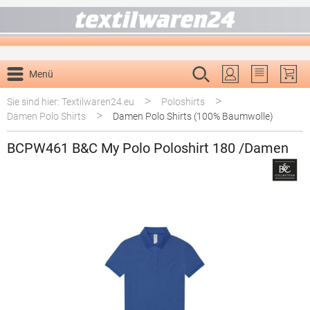
alt springen
Menü
Du hast 0 P
>
>
Sie sind hier: Textilwaren24.eu
Poloshirts
>
Damen Polo Shirts
Damen Polo Shirts (100% Baumwolle)
BCPW461 B&C My Polo Poloshirt 180 /Damen
Bildergalerie überspringen