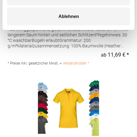
AQ020 Asquith & Fox Damen klassisches Polo
Ablehnen
Poloshirt
100% ringgesponnene, gekämmte Baumwolle Taillierte Form Mit
längerem Saum hinten und seitlichen SchlitzenPfegehinweis: 30
°C waschbarBügeln erlaubtGrammatur: 200
g/m²Materialzusammensetzung: 100% Baumwolle (Heather
Grey: 85% Baumwolle / 15% Viskose)Angaben zur
11,69 € *
ab
Regu
Produktsicherheit: Herst.-Nr.: AQ020Hersteller: Saxnet Ltd Unit 8
Naas Road Bus. Park Naas Road Dublin D12 ER80 ROI Irland E-
* Preise inkl. gesetzlicher Mwst. +
Versandkosten *
Mail: info@asquithandfox.com