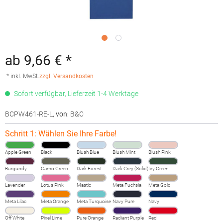
ab 9,66 € *
* inkl. MwSt.
zzgl. Versandkosten
Sofort verfügbar, Lieferzeit 1-4 Werktage
BCPW461-RE-L
,
von
: B&C
Schritt 1: Wählen Sie Ihre Farbe!
Apple Green
Black
Blush Blue
Blush Mint
Blush Pink
Burgundy
Camo Green
Dark Forest
Dark Grey (Solid)
Ivy Green
Lavender
Lotus Pink
Mastic
Meta Fuchsia
Meta Gold
Meta Lilac
Meta Orange
Meta Turquoise
Navy Pure
Navy
Off White
Pixel Lime
Pure Orange
Radiant Purple
Red