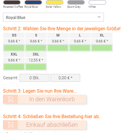
Roasted Coffee
Royal Blue
Solar Yellow
Sport Grey
White
(Heather)
Schritt 2: Wählen Sie Ihre Menge in der jeweiligen Größe!
XS
S
M
L
XL
9,66 € *
9,66 € *
9,66 € *
9,66 € *
9,66 € *
XXL
3XL
9,66 € *
12,55 € *
Gesamt:
0
Stk.
0,00
€ *
Schritt 3: Legen Sie nun Ihre Ware...
In den Warenkorb
Schritt 4: Schließen Sie Ihre Bestellung hier ab.
Einkauf abschließen