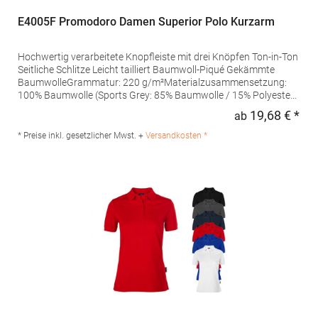
E4005F Promodoro Damen Superior Polo Kurzarm
Hochwertig verarbeitete Knopfleiste mit drei Knöpfen Ton-in-Ton
Seitliche Schlitze Leicht tailliert Baumwoll-Piqué Gekämmte
BaumwolleGrammatur: 220 g/m²Materialzusammensetzung:
100% Baumwolle (Sports Grey: 85% Baumwolle / 15% Polyester),
(Ash: 99% Baumwolle / 1% Polyester)Angaben zur
19,68 € *
ab
Regu
Produktsicherheit: Herst.-Nr.: 4005FHersteller: Promodoro
Fashion GmbH Am Gatherhof 57 40472 Düsseldorf Deutschland
* Preise inkl. gesetzlicher Mwst. +
Versandkosten *
E-Mail: info@promodoro.de