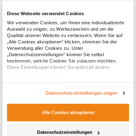
Diese Webseite verwendet Cookies
RY6618 Roly Eco Damen Polo Poloshirtshirt Prince
Wir verwenden Cookies, um Ihnen eine individualisierte
Auswahl zu zeigen, zu Werbezwecken und um die
Tailliertes Kurzarm-Poloshirt für Damen aus zertifizierter Bio-
Qualität unserer Website zu verbessern. Wenn Sie auf
Baumwolle Kragen und Ärmelbündchen aus 1x1-Rippe
„Alle Cookies akzeptieren“ klicken, stimmen Sie der
Knopfleiste mit zwei Knöpfen Verstärkte Nahtabdeckung am
Verwendung aller Cookies zu. Unter
Kragen Seitenschlitze am Saum Herausreißbares
„Datenschutzeinstellungen“ können Sie selbst
LabelPfegehinweis: 40 °C waschbarBügeln erlaubtGrammatur:
12,55 € *
ab
bestimmen, welche Cookies Sie zulassen möchten.
Regu
210 g/m²Materialzusammensetzung: 100% Baumwolle (Heather
Grey: 85% Baumwolle / 15% Viskose)Angaben zur
Diese Einstellungen können Sie jederzeit ändern.
* Preise inkl. gesetzlicher Mwst. +
Versandkosten *
Produktsicherheit: Herst.-Nr.: PO6618Hersteller: GORFACTORY
S.A Ctra. Santomera / Abanilla Km 8.8 30620 Fortuna (Murcia)
Impressum
|
Datenschutz
Spanien E-Mail: info@gorfactory.es
Datenschutzeinstellungen zeigen
Alle Cookies akzeptieren
Datenschutzeinstellungen