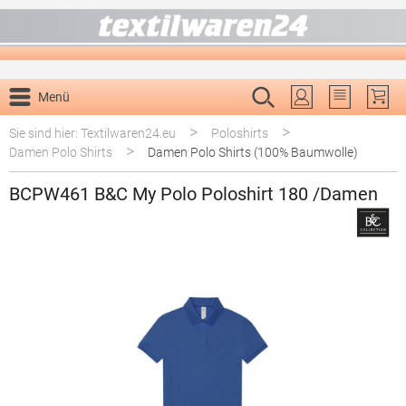
alt springen
Menü
Du hast 0 P
>
>
Sie sind hier: Textilwaren24.eu
Poloshirts
>
Damen Polo Shirts
Damen Polo Shirts (100% Baumwolle)
BCPW461 B&C My Polo Poloshirt 180 /Damen
Bildergalerie überspringen