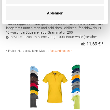
AQ020 Asquith & Fox Damen klassisches Polo
Ablehnen
Poloshirt
100% ringgesponnene, gekämmte Baumwolle Taillierte Form Mit
längerem Saum hinten und seitlichen SchlitzenPfegehinweis: 30
°C waschbarBügeln erlaubtGrammatur: 200
g/m²Materialzusammensetzung: 100% Baumwolle (Heather
Grey: 85% Baumwolle / 15% Viskose)Angaben zur
11,69 € *
ab
Regu
Produktsicherheit: Herst.-Nr.: AQ020Hersteller: Saxnet Ltd Unit 8
Naas Road Bus. Park Naas Road Dublin D12 ER80 ROI Irland E-
* Preise inkl. gesetzlicher Mwst. +
Versandkosten *
Mail: info@asquithandfox.com