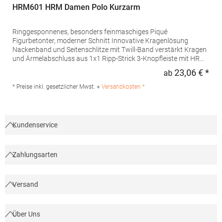
HRM601 HRM Damen Polo Kurzarm
Ringgesponnenes, besonders feinmaschiges Piqué
Figurbetonter, moderner Schnitt Innovative Kragenlösung
Nackenband und Seitenschlitze mit Twill-Band verstärkt Kragen
und Ärmelabschluss aus 1x1 Ripp-Strick 3-Knopfleiste mit HRM-
Detail (Ton-in-Ton) Ersatzknopf Labelfrei Einlaufvorbehandelt
23,06 € *
ab
Regu
und Anti-Pilling Waschbar bis 60 °C Pfegehinweis: 60 °C
waschbarTrockner geeignetGrammatur: 180
* Preise inkl. gesetzlicher Mwst. +
Versandkosten *
g/m²Materialzusammensetzung: 100% BaumwolleAngaben zur
Produktsicherheit: Herst.-Nr.: 601Hersteller: HRM Textil GmbH
Welfenstraße 12 70736 Fellbach Deutschland E-Mail: info@hrm-
textil.de
Kundenservice
Zahlungsarten
Versand
Über Uns