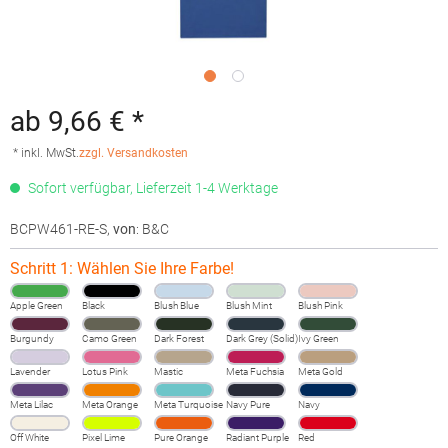
ab 9,66 € *
* inkl. MwSt.
zzgl. Versandkosten
Sofort verfügbar, Lieferzeit 1-4 Werktage
BCPW461-RE-S
,
von
: B&C
Schritt 1: Wählen Sie Ihre Farbe!
Apple Green
Black
Blush Blue
Blush Mint
Blush Pink
Burgundy
Camo Green
Dark Forest
Dark Grey (Solid)
Ivy Green
Lavender
Lotus Pink
Mastic
Meta Fuchsia
Meta Gold
Meta Lilac
Meta Orange
Meta Turquoise
Navy Pure
Navy
Off White
Pixel Lime
Pure Orange
Radiant Purple
Red