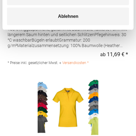
AQ020 Asquith & Fox Damen klassisches Polo
Ablehnen
Poloshirt
100% ringgesponnene, gekämmte Baumwolle Taillierte Form Mit
längerem Saum hinten und seitlichen SchlitzenPfegehinweis: 30
°C waschbarBügeln erlaubtGrammatur: 200
g/m²Materialzusammensetzung: 100% Baumwolle (Heather
Grey: 85% Baumwolle / 15% Viskose)Angaben zur
11,69 € *
ab
Regu
Produktsicherheit: Herst.-Nr.: AQ020Hersteller: Saxnet Ltd Unit 8
Naas Road Bus. Park Naas Road Dublin D12 ER80 ROI Irland E-
* Preise inkl. gesetzlicher Mwst. +
Versandkosten *
Mail: info@asquithandfox.com