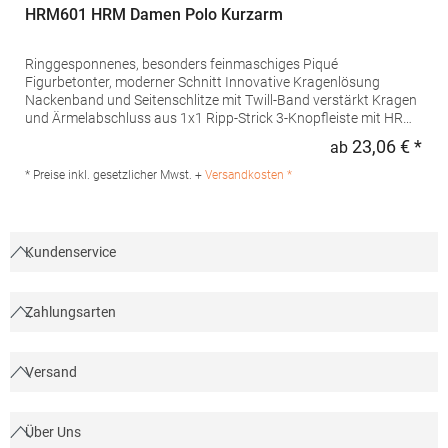
HRM601 HRM Damen Polo Kurzarm
Ringgesponnenes, besonders feinmaschiges Piqué
Figurbetonter, moderner Schnitt Innovative Kragenlösung
Nackenband und Seitenschlitze mit Twill-Band verstärkt Kragen
und Ärmelabschluss aus 1x1 Ripp-Strick 3-Knopfleiste mit HRM-
Detail (Ton-in-Ton) Ersatzknopf Labelfrei Einlaufvorbehandelt
23,06 € *
ab
Regu
und Anti-Pilling Waschbar bis 60 °C Pfegehinweis: 60 °C
waschbarTrockner geeignetGrammatur: 180
* Preise inkl. gesetzlicher Mwst. +
Versandkosten *
g/m²Materialzusammensetzung: 100% BaumwolleAngaben zur
Produktsicherheit: Herst.-Nr.: 601Hersteller: HRM Textil GmbH
Welfenstraße 12 70736 Fellbach Deutschland E-Mail: info@hrm-
textil.de
Kundenservice
Zahlungsarten
Versand
Über Uns