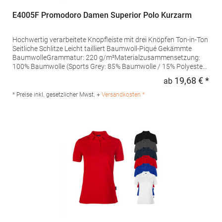
E4005F Promodoro Damen Superior Polo Kurzarm
Hochwertig verarbeitete Knopfleiste mit drei Knöpfen Ton-in-Ton
Seitliche Schlitze Leicht tailliert Baumwoll-Piqué Gekämmte
BaumwolleGrammatur: 220 g/m²Materialzusammensetzung:
100% Baumwolle (Sports Grey: 85% Baumwolle / 15% Polyester),
(Ash: 99% Baumwolle / 1% Polyester)Angaben zur
19,68 € *
ab
Regu
Produktsicherheit: Herst.-Nr.: 4005FHersteller: Promodoro
Fashion GmbH Am Gatherhof 57 40472 Düsseldorf Deutschland
* Preise inkl. gesetzlicher Mwst. +
Versandkosten *
E-Mail: info@promodoro.de