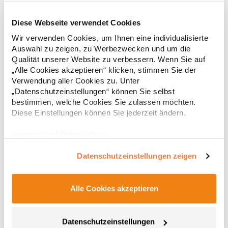
Diese Webseite verwendet Cookies
RY6618 Roly Eco Damen Polo Poloshirtshirt Prince
Wir verwenden Cookies, um Ihnen eine individualisierte
Auswahl zu zeigen, zu Werbezwecken und um die
Tailliertes Kurzarm-Poloshirt für Damen aus zertifizierter Bio-
Qualität unserer Website zu verbessern. Wenn Sie auf
Baumwolle Kragen und Ärmelbündchen aus 1x1-Rippe
„Alle Cookies akzeptieren“ klicken, stimmen Sie der
Knopfleiste mit zwei Knöpfen Verstärkte Nahtabdeckung am
Verwendung aller Cookies zu. Unter
Kragen Seitenschlitze am Saum Herausreißbares
„Datenschutzeinstellungen“ können Sie selbst
LabelPfegehinweis: 40 °C waschbarBügeln erlaubtGrammatur:
12,55 € *
ab
bestimmen, welche Cookies Sie zulassen möchten.
Regu
210 g/m²Materialzusammensetzung: 100% Baumwolle (Heather
Grey: 85% Baumwolle / 15% Viskose)Angaben zur
Diese Einstellungen können Sie jederzeit ändern.
* Preise inkl. gesetzlicher Mwst. +
Versandkosten *
Produktsicherheit: Herst.-Nr.: PO6618Hersteller: GORFACTORY
S.A Ctra. Santomera / Abanilla Km 8.8 30620 Fortuna (Murcia)
Impressum
|
Datenschutz
Spanien E-Mail: info@gorfactory.es
Datenschutzeinstellungen zeigen
Alle Cookies akzeptieren
Datenschutzeinstellungen