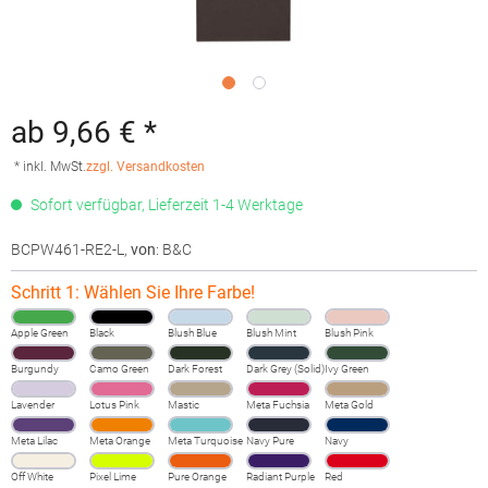
ab 9,66 € *
* inkl. MwSt.
zzgl. Versandkosten
Sofort verfügbar, Lieferzeit 1-4 Werktage
BCPW461-RE2-L
,
von
: B&C
Schritt 1: Wählen Sie Ihre Farbe!
Apple Green
Black
Blush Blue
Blush Mint
Blush Pink
Burgundy
Camo Green
Dark Forest
Dark Grey (Solid)
Ivy Green
Lavender
Lotus Pink
Mastic
Meta Fuchsia
Meta Gold
Meta Lilac
Meta Orange
Meta Turquoise
Navy Pure
Navy
Off White
Pixel Lime
Pure Orange
Radiant Purple
Red