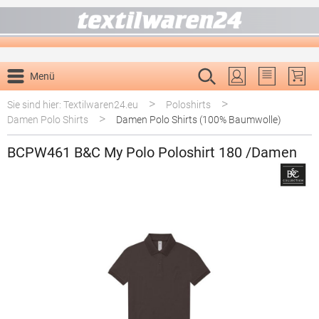
alt springen
Menü
Du hast 0 P
>
>
Sie sind hier: Textilwaren24.eu
Poloshirts
>
Damen Polo Shirts
Damen Polo Shirts (100% Baumwolle)
BCPW461 B&C My Polo Poloshirt 180 /Damen
Bildergalerie überspringen