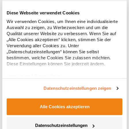
Diese Webseite verwendet Cookies
RY6618 Roly Eco Damen Polo Poloshirtshirt Prince
Wir verwenden Cookies, um Ihnen eine individualisierte
Auswahl zu zeigen, zu Werbezwecken und um die
Tailliertes Kurzarm-Poloshirt für Damen aus zertifizierter Bio-
Qualität unserer Website zu verbessern. Wenn Sie auf
Baumwolle Kragen und Ärmelbündchen aus 1x1-Rippe
„Alle Cookies akzeptieren“ klicken, stimmen Sie der
Knopfleiste mit zwei Knöpfen Verstärkte Nahtabdeckung am
Verwendung aller Cookies zu. Unter
Kragen Seitenschlitze am Saum Herausreißbares
„Datenschutzeinstellungen“ können Sie selbst
LabelPfegehinweis: 40 °C waschbarBügeln erlaubtGrammatur:
12,55 € *
ab
bestimmen, welche Cookies Sie zulassen möchten.
Regu
210 g/m²Materialzusammensetzung: 100% Baumwolle (Heather
Grey: 85% Baumwolle / 15% Viskose)Angaben zur
Diese Einstellungen können Sie jederzeit ändern.
* Preise inkl. gesetzlicher Mwst. +
Versandkosten *
Produktsicherheit: Herst.-Nr.: PO6618Hersteller: GORFACTORY
S.A Ctra. Santomera / Abanilla Km 8.8 30620 Fortuna (Murcia)
Impressum
|
Datenschutz
Spanien E-Mail: info@gorfactory.es
Datenschutzeinstellungen zeigen
Alle Cookies akzeptieren
Datenschutzeinstellungen