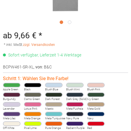
ab 9,66 € *
* inkl. MwSt.
zzgl. Versandkosten
Sofort verfügbar, Lieferzeit 1-4 Werktage
BCPW461-SR-XL
,
von
: B&C
Schritt 1: Wählen Sie Ihre Farbe!
Apple Green
Black
Blush Blue
Blush Mint
Blush Pink
Burgundy
Camo Green
Dark Forest
Dark Grey (Solid)
Ivy Green
Lavender
Lotus Pink
Mastic
Meta Fuchsia
Meta Gold
Meta Lilac
Meta Orange
Meta Turquoise
Navy Pure
Navy
Off White
Pixel Lime
Pure Orange
Radiant Purple
Red