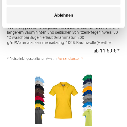
AQ020 Asquith & Fox Damen klassisches Polo
Ablehnen
Poloshirt
100% ringgesponnene, gekämmte Baumwolle Taillierte Form Mit
längerem Saum hinten und seitlichen SchlitzenPfegehinweis: 30
°C waschbarBügeln erlaubtGrammatur: 200
g/m²Materialzusammensetzung: 100% Baumwolle (Heather
Grey: 85% Baumwolle / 15% Viskose)Angaben zur
11,69 € *
ab
Regu
Produktsicherheit: Herst.-Nr.: AQ020Hersteller: Saxnet Ltd Unit 8
Naas Road Bus. Park Naas Road Dublin D12 ER80 ROI Irland E-
* Preise inkl. gesetzlicher Mwst. +
Versandkosten *
Mail: info@asquithandfox.com