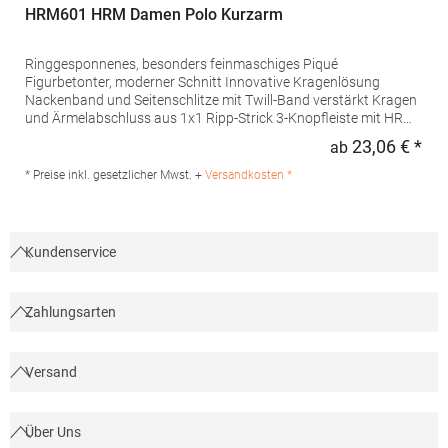
HRM601 HRM Damen Polo Kurzarm
Ringgesponnenes, besonders feinmaschiges Piqué
Figurbetonter, moderner Schnitt Innovative Kragenlösung
Nackenband und Seitenschlitze mit Twill-Band verstärkt Kragen
und Ärmelabschluss aus 1x1 Ripp-Strick 3-Knopfleiste mit HRM-
Detail (Ton-in-Ton) Ersatzknopf Labelfrei Einlaufvorbehandelt
23,06 € *
ab
Regu
und Anti-Pilling Waschbar bis 60 °C Pfegehinweis: 60 °C
waschbarTrockner geeignetGrammatur: 180
* Preise inkl. gesetzlicher Mwst. +
Versandkosten *
g/m²Materialzusammensetzung: 100% BaumwolleAngaben zur
Produktsicherheit: Herst.-Nr.: 601Hersteller: HRM Textil GmbH
Welfenstraße 12 70736 Fellbach Deutschland E-Mail: info@hrm-
textil.de
Kundenservice
Zahlungsarten
Versand
Über Uns