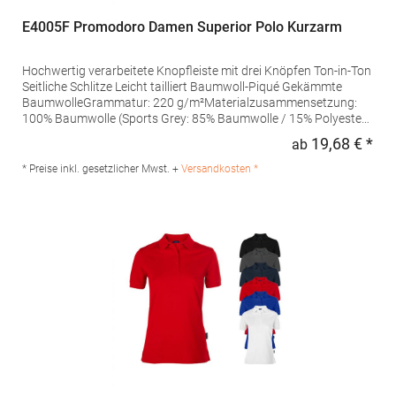
E4005F Promodoro Damen Superior Polo Kurzarm
Hochwertig verarbeitete Knopfleiste mit drei Knöpfen Ton-in-Ton
Seitliche Schlitze Leicht tailliert Baumwoll-Piqué Gekämmte
BaumwolleGrammatur: 220 g/m²Materialzusammensetzung:
100% Baumwolle (Sports Grey: 85% Baumwolle / 15% Polyester),
(Ash: 99% Baumwolle / 1% Polyester)Angaben zur
19,68 € *
ab
Regu
Produktsicherheit: Herst.-Nr.: 4005FHersteller: Promodoro
Fashion GmbH Am Gatherhof 57 40472 Düsseldorf Deutschland
* Preise inkl. gesetzlicher Mwst. +
Versandkosten *
E-Mail: info@promodoro.de