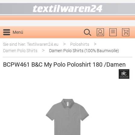
alt springen
Menü
Du hast 0 P
>
>
Sie sind hier: Textilwaren24.eu
Poloshirts
>
Damen Polo Shirts
Damen Polo Shirts (100% Baumwolle)
BCPW461 B&C My Polo Poloshirt 180 /Damen
Bildergalerie überspringen