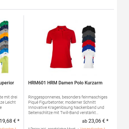
perior
HRM601 HRM Damen Polo Kurzarm
e mit drei
Ringgesponnenes, besonders feinmaschiges
Piqué Figurbetonter, moderner Schnitt
Innovative Kragenlösung Nackenband und
Seitenschlitze mit Twill-Band verstärkt
 100%
Kragen und Ärmelabschluss aus 1x1 Ripp-
19,68 € *
23,06 € *
ab
Regulärer Preis:
Regulärer 
mwolle /
Strick 3-Knopfleiste mit HRM-Detail (Ton-in-
lle / 1%
Ton) Ersatzknopf Labelfrei