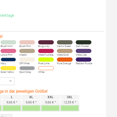
 Werktage
e!
Blush Mint
Blush Pink
Burgundy
Camo Green
Dark Forest
Lotus Pink
Mastic
Meta Fuchsia
Meta Gold
Meta Lilac
Navy
Off White
Pixel Lime
Pure Orange
Radiant Purple
Solar Yellow
Sport Grey
White
(Heather)
ge in der jeweiligen Größe!
L
XL
XXL
3XL
9,66 € *
9,66 € *
9,66 € *
12,55 € *