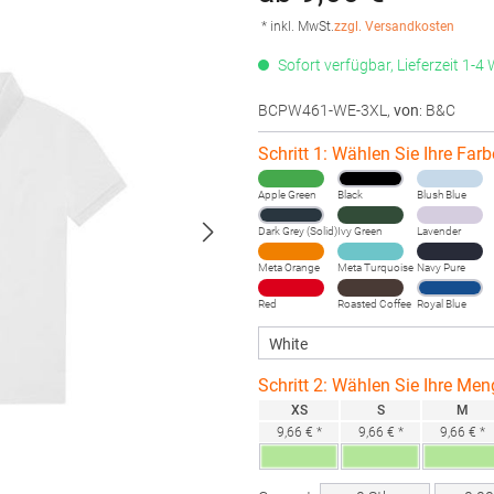
* inkl. MwSt.
zzgl. Versandkosten
Sofort verfügbar, Lieferzeit 1-4
BCPW461-WE-3XL
,
von
: B&C
Schritt 1: Wählen Sie Ihre Farb
Apple Green
Black
Blush Blue
Dark Grey (Solid)
Ivy Green
Lavender
Meta Orange
Meta Turquoise
Navy Pure
Red
Roasted Coffee
Royal Blue
Schritt 2: Wählen Sie Ihre Men
XS
S
M
9,66 € *
9,66 € *
9,66 € *