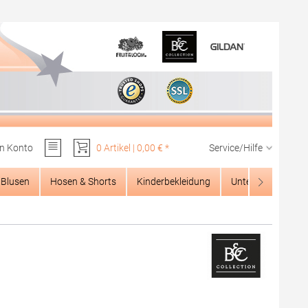
n Konto
0 Artikel | 0,00 € *
Service/Hilfe
Du hast 0 Produkte auf dem Merkzettel
Blusen
Hosen & Shorts
Kinderbekleidung
Unterwäsche