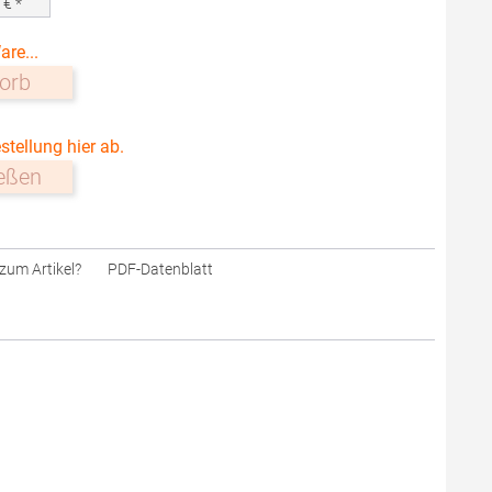
0
€ *
are...
orb
stellung hier ab.
ießen
zum Artikel?
PDF-Datenblatt