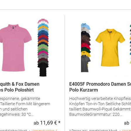
quith & Fox Damen
E4005F Promodoro Damen Su
s Polo Poloshirt
Polo Kurzarm
gesponnene, gekämmte
Hochwertig verarbeitete Knopfleist
Knöpfen Ton-in-Ton Seitliche Schlitze Leicht
 und seitlichen
tailliert Baumwoll-Piqué Gekämmte
egehinweis: 30 °C
BaumwolleGrammatur: 220
geln erlaubtGrammatur: 200
g/m²Materialzusammensetzung:
11,69 € *
ab
ab
:
Regulärer Preis:
ialzusammensetzung: 100%
Baumwolle (Sports Grey: 85% Bau
(Heather Grey: 85% Baumwolle /
15% Polyester), (Ash: 99% Baumwo