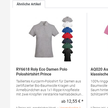
Ähnliche Artikel
RY6618 Roly Eco Damen Polo
AQ020 As
Poloshirtshirt Prince
klassische
Tailliertes Kurzarm-Poloshirt für Damen aus
100% ring
zertifizierter Bio-Baumwolle Kragen und
Baumwolle Taillierte Form Mit längerem
Ärmelbündchen aus 1x1-Rippe Knopfleiste
Saum hinten
mit zwei Knöpfen Verstärkte Nahtabdeckung
SchlitzenPf
am Kragen Seitenschlitze am Saum
waschbarBü
12,55 € *
ab
Regulärer Preis
Herausreißbares LabelPfegehinweis: 40 °C
g/m²Mater
waschbarBügeln erlaubtGrammatur: 210
Baumwolle 