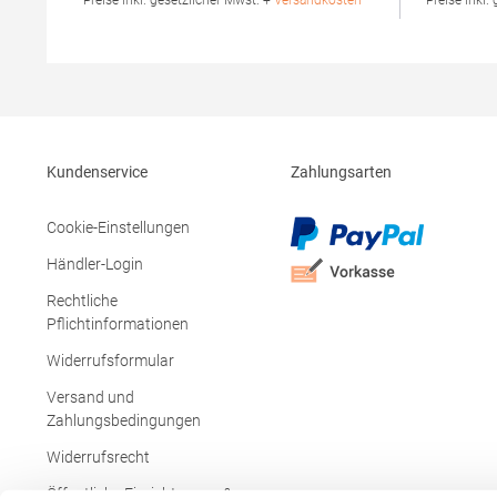
* Preise inkl. gesetzlicher Mwst. +
Versandkosten *
* Preise inkl.
g/m²Materialzusammensetzung: 100%
15% Viskos
Baumwolle (Heather Grey: 85% Baumwolle /
Produktsiche
15% Viskose)Angaben zur
AQ020Hersteller: Saxnet Lt
Produktsicherheit: Herst.-Nr.:
Road Bus. 
PO6618Hersteller: GORFACTORY S.A Ctra.
ROI Irland 
Santomera / Abanilla Km 8.8 30620 Fortuna
(Murcia) Spanien E-Mail: info@gorfactory.es
Kundenservice
Zahlungsarten
Cookie-Einstellungen
Händler-Login
Rechtliche
Pflichtinformationen
Widerrufsformular
Versand und
Zahlungsbedingungen
Widerrufsrecht
Öffentliche Einrichtungen &