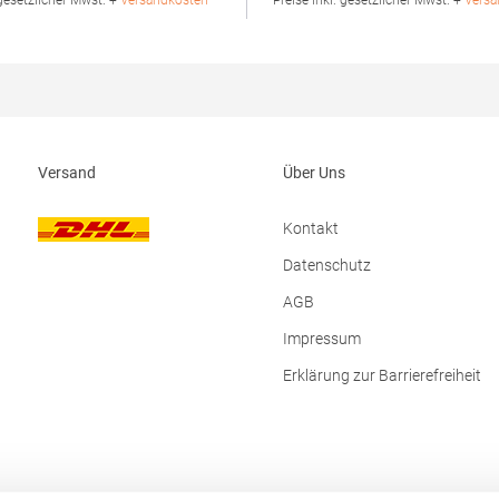
 gesetzlicher Mwst. +
Versandkosten *
* Preise inkl. gesetzlicher Mwst. +
Versa
e)Angaben zur
Polyester)Angaben zur
rheit: Herst.-Nr.:
Produktsicherheit: Herst.-Nr.:
d Unit 8 Naas
4005FHersteller: Promodoro Fas
Park Naas Road Dublin D12 ER80
Am Gatherhof 57 40472 Düsseldo
E-Mail: info@asquithandfox.com
Deutschland E-Mail: info@pro
Versand
Über Uns
Kontakt
Datenschutz
AGB
Impressum
Erklärung zur Barrierefreiheit