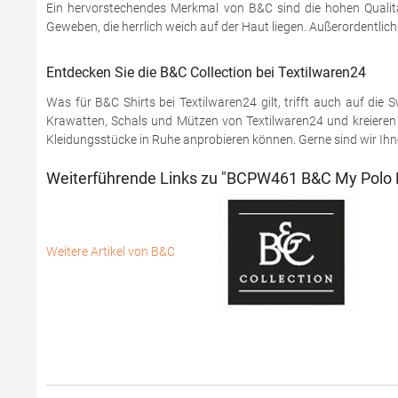
Ein hervorstechendes Merkmal von B&C sind die hohen Qualitä
Geweben, die herrlich weich auf der Haut liegen. Außerordentlic
Entdecken Sie die B&C Collection bei Textilwaren24
Was für B&C Shirts bei Textilwaren24 gilt, trifft auch auf di
Krawatten, Schals und Mützen von Textilwaren24 und kreieren S
Kleidungsstücke in Ruhe anprobieren können. Gerne sind wir Ihnen
Weiterführende Links zu "BCPW461 B&C My Polo 
Weitere Artikel von B&C