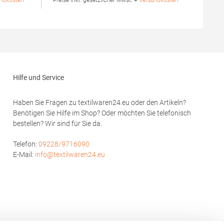
ndkosten *
* Preise inkl. gesetzlicher Mwst. +
Versandkosten *
Einlaufvorbehandelt und Anti-Pilling
Waschbar bis 60 °C Pfegehinweis: 60 °C
hion GmbH
waschbarTrockner geeignetGrammatur: 180
rf
g/m²Materialzusammensetzung: 100%
modoro.de
BaumwolleAngaben zur
Produktsicherheit: Herst.-Nr.: 601Hersteller:
HRM Textil GmbH Welfenstraße 12 70736
Fellbach Deutschland E-Mail: info@hrm-
Hilfe und Service
textil.de
Haben Sie Fragen zu textilwaren24.eu oder den Artikeln?
Benötigen Sie Hilfe im Shop? Oder möchten Sie telefonisch
bestellen? Wir sind für Sie da.
Telefon:
09228/9716090
E-Mail:
info@textilwaren24.eu