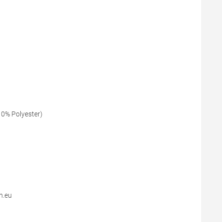
10% Polyester)
n.eu