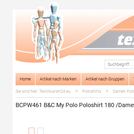
springen
Zur Hauptnavigation springen
Home
Artikel nach Marken
Artikel nach Gruppen
>
>
Sie sind hier: Textilwaren24.eu
Poloshirts
Damen Polo
BCPW461 B&C My Polo Poloshirt 180 /Dam
Bildergalerie überspringen