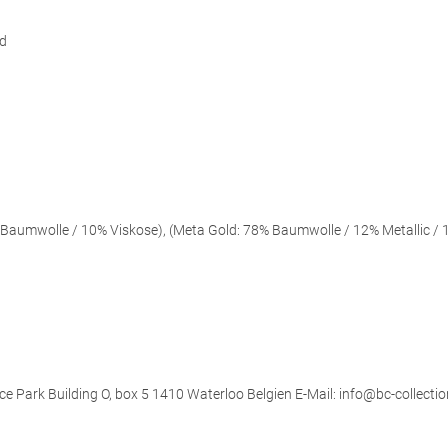
d
aumwolle / 10% Viskose), (Meta Gold: 78% Baumwolle / 12% Metallic / 
ce Park Building O, box 5 1410 Waterloo Belgien E-Mail: info@bc-collectio