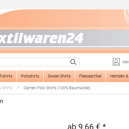
Mei
T-shirts
Poloshirts
Sweat-Shirts
Fleeceartikel
Hemden & 
>
 Shirts
Damen Polo Shirts (100% Baumwolle)
en
ab 9,66 € *