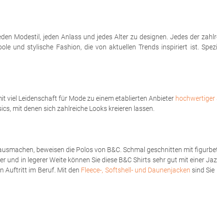
eden Modestil, jeden Anlass und jedes Alter zu designen. Jedes der zahl
le und stylische Fashion, die von aktuellen Trends inspiriert ist. Spe
t viel Leidenschaft für Mode zu einem etablierten Anbieter
hochwertiger 
sics, mit denen sich zahlreiche Looks kreieren lassen.
ausmachen, beweisen die Polos von B&C. Schmal geschnitten mit figurbet
er und in legerer Weite können Sie diese B&C Shirts sehr gut mit einer Ja
 Auftritt im Beruf. Mit den
Fleece-, Softshell- und Daunenjacken
sind Sie 