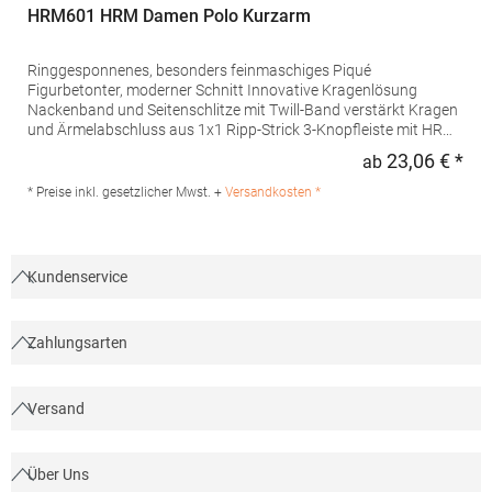
HRM601 HRM Damen Polo Kurzarm
Ringgesponnenes, besonders feinmaschiges Piqué
Figurbetonter, moderner Schnitt Innovative Kragenlösung
Nackenband und Seitenschlitze mit Twill-Band verstärkt Kragen
und Ärmelabschluss aus 1x1 Ripp-Strick 3-Knopfleiste mit HRM-
Detail (Ton-in-Ton) Ersatzknopf Labelfrei Einlaufvorbehandelt
23,06 € *
ab
Regu
und Anti-Pilling Waschbar bis 60 °C Pfegehinweis: 60 °C
waschbarTrockner geeignetGrammatur: 180
* Preise inkl. gesetzlicher Mwst. +
Versandkosten *
g/m²Materialzusammensetzung: 100% BaumwolleAngaben zur
Produktsicherheit: Herst.-Nr.: 601Hersteller: HRM Textil GmbH
Welfenstraße 12 70736 Fellbach Deutschland E-Mail: info@hrm-
textil.de
Kundenservice
Zahlungsarten
Versand
Über Uns