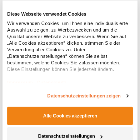
Diese Webseite verwendet Cookies
RY6618 Roly Eco Damen Polo Poloshirtshirt Prince
Wir verwenden Cookies, um Ihnen eine individualisierte
Auswahl zu zeigen, zu Werbezwecken und um die
Tailliertes Kurzarm-Poloshirt für Damen aus zertifizierter Bio-
Qualität unserer Website zu verbessern. Wenn Sie auf
Baumwolle Kragen und Ärmelbündchen aus 1x1-Rippe
„Alle Cookies akzeptieren“ klicken, stimmen Sie der
Knopfleiste mit zwei Knöpfen Verstärkte Nahtabdeckung am
Verwendung aller Cookies zu. Unter
Kragen Seitenschlitze am Saum Herausreißbares
„Datenschutzeinstellungen“ können Sie selbst
LabelPfegehinweis: 40 °C waschbarBügeln erlaubtGrammatur:
12,55 € *
ab
bestimmen, welche Cookies Sie zulassen möchten.
Regu
210 g/m²Materialzusammensetzung: 100% Baumwolle (Heather
Grey: 85% Baumwolle / 15% Viskose)Angaben zur
Diese Einstellungen können Sie jederzeit ändern.
* Preise inkl. gesetzlicher Mwst. +
Versandkosten *
Produktsicherheit: Herst.-Nr.: PO6618Hersteller: GORFACTORY
S.A Ctra. Santomera / Abanilla Km 8.8 30620 Fortuna (Murcia)
Impressum
|
Datenschutz
Spanien E-Mail: info@gorfactory.es
Datenschutzeinstellungen zeigen
Alle Cookies akzeptieren
Datenschutzeinstellungen