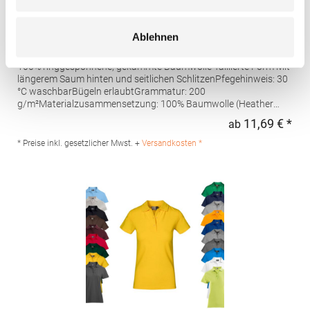
AQ020 Asquith & Fox Damen klassisches Polo
Ablehnen
Poloshirt
100% ringgesponnene, gekämmte Baumwolle Taillierte Form Mit
längerem Saum hinten und seitlichen SchlitzenPfegehinweis: 30
°C waschbarBügeln erlaubtGrammatur: 200
g/m²Materialzusammensetzung: 100% Baumwolle (Heather
Grey: 85% Baumwolle / 15% Viskose)Angaben zur
11,69 € *
ab
Regu
Produktsicherheit: Herst.-Nr.: AQ020Hersteller: Saxnet Ltd Unit 8
Naas Road Bus. Park Naas Road Dublin D12 ER80 ROI Irland E-
* Preise inkl. gesetzlicher Mwst. +
Versandkosten *
Mail: info@asquithandfox.com