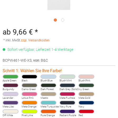
ab 9,66 € *
* inkl. MwSt.
zzgl. Versandkosten
Sofort verfügbar, Lieferzeit 1-4 Werktage
BCPW461-WE-XS
,
von
: B&C
Schritt 1: Wählen Sie Ihre Farbe!
Apple Green
Black
Blush Blue
Blush Mint
Blush Pink
Burgundy
Camo Green
Dark Forest
Dark Grey (Solid)
Ivy Green
Lavender
Lotus Pink
Mastic
Meta Fuchsia
Meta Gold
Meta Lilac
Meta Orange
Meta Turquoise
Navy Pure
Navy
Off White
Pixel Lime
Pure Orange
Radiant Purple
Red