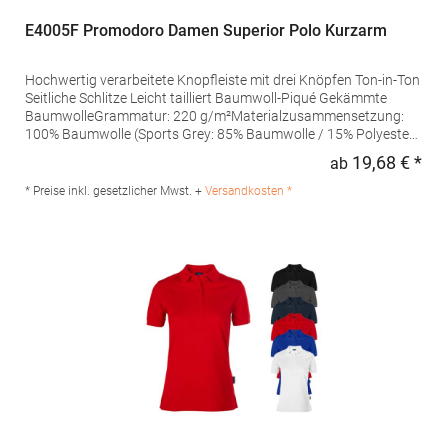
E4005F Promodoro Damen Superior Polo Kurzarm
Hochwertig verarbeitete Knopfleiste mit drei Knöpfen Ton-in-Ton
Seitliche Schlitze Leicht tailliert Baumwoll-Piqué Gekämmte
BaumwolleGrammatur: 220 g/m²Materialzusammensetzung:
100% Baumwolle (Sports Grey: 85% Baumwolle / 15% Polyester),
(Ash: 99% Baumwolle / 1% Polyester)Angaben zur
19,68 € *
ab
Regu
Produktsicherheit: Herst.-Nr.: 4005FHersteller: Promodoro
Fashion GmbH Am Gatherhof 57 40472 Düsseldorf Deutschland
* Preise inkl. gesetzlicher Mwst. +
Versandkosten *
E-Mail: info@promodoro.de