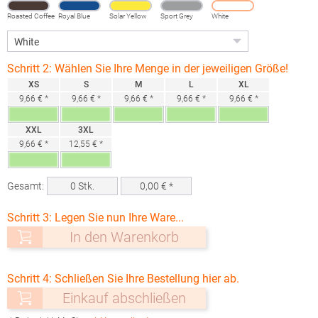
Roasted Coffee
Royal Blue
Solar Yellow
Sport Grey
White
(Heather)
Schritt 2: Wählen Sie Ihre Menge in der jeweiligen Größe!
XS
S
M
L
XL
9,66 € *
9,66 € *
9,66 € *
9,66 € *
9,66 € *
XXL
3XL
9,66 € *
12,55 € *
Gesamt:
0
Stk.
0,00
€ *
Schritt 3: Legen Sie nun Ihre Ware...
In den Warenkorb
Schritt 4: Schließen Sie Ihre Bestellung hier ab.
Einkauf abschließen