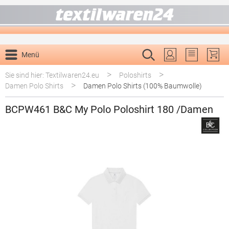
alt springen
Menü
Du hast 0 P
>
>
Sie sind hier: Textilwaren24.eu
Poloshirts
>
Damen Polo Shirts
Damen Polo Shirts (100% Baumwolle)
BCPW461 B&C My Polo Poloshirt 180 /Damen
Bildergalerie überspringen