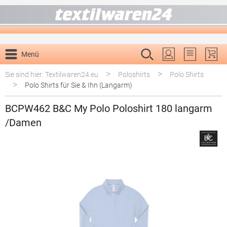
alt springen
Menü
Du hast 0 P
>
>
Sie sind hier: Textilwaren24.eu
Poloshirts
Polo Shirts
>
Polo Shirts für Sie & Ihn (Langarm)
BCPW462 B&C My Polo Poloshirt 180 langarm
/Damen
Bildergalerie überspringen