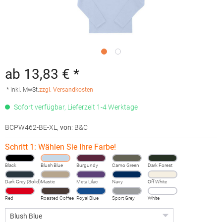
ab 13,83 € *
* inkl. MwSt.
zzgl. Versandkosten
Sofort verfügbar, Lieferzeit 1-4 Werktage
BCPW462-BE-XL
,
von
: B&C
Schritt 1: Wählen Sie Ihre Farbe!
Black
Blush Blue
Burgundy
Camo Green
Dark Forest
Dark Grey (Solid)
Mastic
Meta Lilac
Navy
Off White
Red
Roasted Coffee
Royal Blue
Sport Grey
White
(Heather)