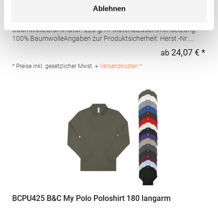
Ablehnen
Hochwertig verarbeitete Knopfleiste mit drei Knöpfen Ton-in-Ton
Seitliche Schlitze Leicht tailliert Piqué-Material Gekämmte
BaumwolleGrammatur: 220 g/m²Materialzusammensetzung:
100% BaumwolleAngaben zur Produktsicherheit: Herst.-Nr.:
4605Hersteller: Promodoro Fashion GmbH Am Gatherhof 57
24,07 € *
ab
Regu
40472 Düsseldorf Deutschland E-Mail: info@promodoro.de
* Preise inkl. gesetzlicher Mwst. +
Versandkosten *
BCPU425 B&C My Polo Poloshirt 180 langarm