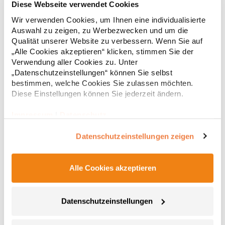
Diese Webseite verwendet Cookies
Wir verwenden Cookies, um Ihnen eine individualisierte
Hochwertig verarbeitete Knopfleiste mit drei Knöpfen Ton-in-Ton
Seitliche Schlitze Leicht tailliert Baumwoll-Piqué Gekämmte
Auswahl zu zeigen, zu Werbezwecken und um die
BaumwolleGrammatur: 220 g/m²Materialzusammensetzung:
Qualität unserer Website zu verbessern. Wenn Sie auf
100% Baumwolle (Sports Grey: 85% Baumwolle / 15% Polyester),
„Alle Cookies akzeptieren“ klicken, stimmen Sie der
(Ash: 99% Baumwolle / 1% Polyester)Angaben zur
19,68 € *
Verwendung aller Cookies zu. Unter
ab
Regu
Produktsicherheit: Herst.-Nr.: 4005FHersteller: Promodoro
„Datenschutzeinstellungen“ können Sie selbst
Fashion GmbH Am Gatherhof 57 40472 Düsseldorf Deutschland
* Preise inkl. gesetzlicher Mwst. +
Versandkosten *
bestimmen, welche Cookies Sie zulassen möchten.
E-Mail: info@promodoro.de
Diese Einstellungen können Sie jederzeit ändern.
Impressum
|
Datenschutz
Datenschutzeinstellungen zeigen
Alle Cookies akzeptieren
Datenschutzeinstellungen
E4605 Promodoro Damen Schweres Polo Langarm