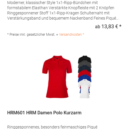
Moderner, klassischer Style 1x1-Ripp-Bündchen mit
formstabilem Elasthan Verstärkte Knopfleiste mit 2 Knöpfen
Ringgesponnener Stoff 1x1-Ripp-Kragen Schulternaht mit
Verstärkungsband und bequemem Nackenband Feines Piqué
Farblich abgestimmte Knöpfe Besonders weiches Satin-
13,83 € *
ab
Regu
EtikettPfegehinweis: 40 °C waschbarTrockner geeignetBügeln
erlaubtGrammatur: 180 g/m²Materialzusammensetzung: 100%
* Preise inkl. gesetzlicher Mwst. +
Versandkosten *
Baumwolle (Sport Grey: 90% Baumwolle / 10% Viskose)Angaben
zur Produktsicherheit: Herst.-Nr.: PU425Hersteller: The Cotton
Group SA Drève Richelle 161 Waterloo Office Park Building O, box
5 1410 Waterloo Belgien E-Mail: info@bc-collection.eu
HRM601 HRM Damen Polo Kurzarm
Ringgesponnenes, besonders feinmaschiges Piqué