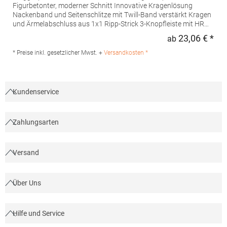
Figurbetonter, moderner Schnitt Innovative Kragenlösung
Nackenband und Seitenschlitze mit Twill-Band verstärkt Kragen
und Ärmelabschluss aus 1x1 Ripp-Strick 3-Knopfleiste mit HRM-
Detail (Ton-in-Ton) Ersatzknopf Labelfrei Einlaufvorbehandelt
23,06 € *
ab
Regu
und Anti-Pilling Waschbar bis 60 °C Pfegehinweis: 60 °C
waschbarTrockner geeignetGrammatur: 180
* Preise inkl. gesetzlicher Mwst. +
Versandkosten *
g/m²Materialzusammensetzung: 100% BaumwolleAngaben zur
Produktsicherheit: Herst.-Nr.: 601Hersteller: HRM Textil GmbH
Welfenstraße 12 70736 Fellbach Deutschland E-Mail: info@hrm-
textil.de
Kundenservice
Zahlungsarten
Versand
Über Uns
Hilfe und Service