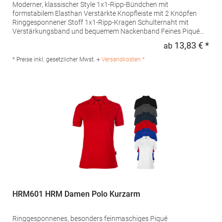
Moderner, klassischer Style 1x1-Ripp-Bündchen mit
formstabilem Elasthan Verstärkte Knopfleiste mit 2 Knöpfen
Ringgesponnener Stoff 1x1-Ripp-Kragen Schulternaht mit
Verstärkungsband und bequemem Nackenband Feines Piqué
Farblich abgestimmte Knöpfe Besonders weiches Satin-
13,83 € *
ab
Regu
EtikettPfegehinweis: 40 °C waschbarTrockner geeignetBügeln
erlaubtGrammatur: 180 g/m²Materialzusammensetzung: 100%
* Preise inkl. gesetzlicher Mwst. +
Versandkosten *
Baumwolle (Sport Grey: 90% Baumwolle / 10% Viskose)Angaben
zur Produktsicherheit: Herst.-Nr.: PU425Hersteller: The Cotton
Group SA Drève Richelle 161 Waterloo Office Park Building O, box
5 1410 Waterloo Belgien E-Mail: info@bc-collection.eu
HRM601 HRM Damen Polo Kurzarm
Ringgesponnenes, besonders feinmaschiges Piqué