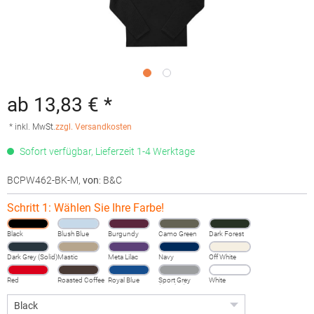
ab 13,83 € *
* inkl. MwSt.
zzgl. Versandkosten
Sofort verfügbar, Lieferzeit 1-4 Werktage
BCPW462-BK-M
,
von
: B&C
Schritt 1: Wählen Sie Ihre Farbe!
Black
Blush Blue
Burgundy
Camo Green
Dark Forest
Dark Grey (Solid)
Mastic
Meta Lilac
Navy
Off White
Red
Roasted Coffee
Royal Blue
Sport Grey
White
(Heather)