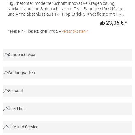
Figurbetonter, moderner Schnitt Innovative Kragenlösung
Nackenband und Seitenschlitze mit Twill-Band verstärkt Kragen
und Ärmelabschluss aus 1x1 Ripp-Strick 3-Knopfleiste mit HRM-
Detail (Ton-in-Ton) Ersatzknopf Labelfrei Einlaufvorbehandelt
23,06 € *
ab
Regu
und Anti-Pilling Waschbar bis 60 °C Pfegehinweis: 60 °C
waschbarTrockner geeignetGrammatur: 180
* Preise inkl. gesetzlicher Mwst. +
Versandkosten *
g/m²Materialzusammensetzung: 100% BaumwolleAngaben zur
Produktsicherheit: Herst.-Nr.: 601Hersteller: HRM Textil GmbH
Welfenstraße 12 70736 Fellbach Deutschland E-Mail: info@hrm-
textil.de
Kundenservice
Zahlungsarten
Versand
Über Uns
Hilfe und Service