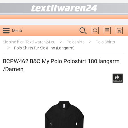
alt springen
Menü
Du hast 0 P
>
>
Sie sind hier: Textilwaren24.eu
Poloshirts
Polo Shirts
>
Polo Shirts für Sie & Ihn (Langarm)
BCPW462 B&C My Polo Poloshirt 180 langarm
/Damen
Bildergalerie überspringen