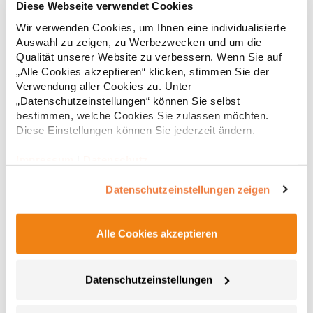
Diese Webseite verwendet Cookies
Wir verwenden Cookies, um Ihnen eine individualisierte
Hochwertig verarbeitete Knopfleiste mit drei Knöpfen Ton-in-Ton
Seitliche Schlitze Leicht tailliert Baumwoll-Piqué Gekämmte
Auswahl zu zeigen, zu Werbezwecken und um die
BaumwolleGrammatur: 220 g/m²Materialzusammensetzung:
Qualität unserer Website zu verbessern. Wenn Sie auf
100% Baumwolle (Sports Grey: 85% Baumwolle / 15% Polyester),
„Alle Cookies akzeptieren“ klicken, stimmen Sie der
(Ash: 99% Baumwolle / 1% Polyester)Angaben zur
19,68 € *
Verwendung aller Cookies zu. Unter
ab
Regu
Produktsicherheit: Herst.-Nr.: 4005FHersteller: Promodoro
„Datenschutzeinstellungen“ können Sie selbst
Fashion GmbH Am Gatherhof 57 40472 Düsseldorf Deutschland
* Preise inkl. gesetzlicher Mwst. +
Versandkosten *
bestimmen, welche Cookies Sie zulassen möchten.
E-Mail: info@promodoro.de
Diese Einstellungen können Sie jederzeit ändern.
Impressum
|
Datenschutz
Datenschutzeinstellungen zeigen
Alle Cookies akzeptieren
Datenschutzeinstellungen
E4605 Promodoro Damen Schweres Polo Langarm