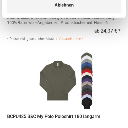
Ablehnen
Hochwertig verarbeitete Knopfleiste mit drei Knöpfen Ton-in-Ton
Seitliche Schlitze Leicht tailliert Piqué-Material Gekämmte
BaumwolleGrammatur: 220 g/m²Materialzusammensetzung:
100% BaumwolleAngaben zur Produktsicherheit: Herst.-Nr.:
4605Hersteller: Promodoro Fashion GmbH Am Gatherhof 57
24,07 € *
ab
Regu
40472 Düsseldorf Deutschland E-Mail: info@promodoro.de
* Preise inkl. gesetzlicher Mwst. +
Versandkosten *
BCPU425 B&C My Polo Poloshirt 180 langarm