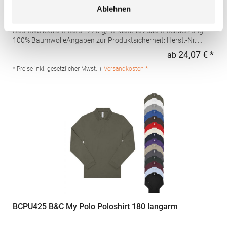
Ablehnen
Hochwertig verarbeitete Knopfleiste mit drei Knöpfen Ton-in-Ton
Seitliche Schlitze Leicht tailliert Piqué-Material Gekämmte
BaumwolleGrammatur: 220 g/m²Materialzusammensetzung:
100% BaumwolleAngaben zur Produktsicherheit: Herst.-Nr.:
4605Hersteller: Promodoro Fashion GmbH Am Gatherhof 57
24,07 € *
ab
Regu
40472 Düsseldorf Deutschland E-Mail: info@promodoro.de
* Preise inkl. gesetzlicher Mwst. +
Versandkosten *
BCPU425 B&C My Polo Poloshirt 180 langarm