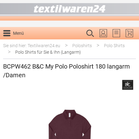
alt springen
Menü
Du hast 0 P
>
>
Sie sind hier: Textilwaren24.eu
Poloshirts
Polo Shirts
>
Polo Shirts für Sie & Ihn (Langarm)
BCPW462 B&C My Polo Poloshirt 180 langarm
/Damen
Bildergalerie überspringen