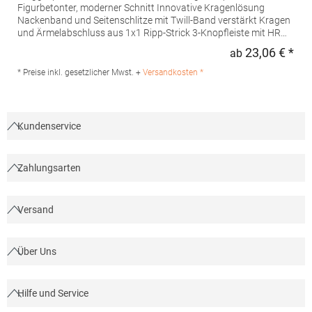
Figurbetonter, moderner Schnitt Innovative Kragenlösung
Nackenband und Seitenschlitze mit Twill-Band verstärkt Kragen
und Ärmelabschluss aus 1x1 Ripp-Strick 3-Knopfleiste mit HRM-
Detail (Ton-in-Ton) Ersatzknopf Labelfrei Einlaufvorbehandelt
23,06 € *
ab
Regu
und Anti-Pilling Waschbar bis 60 °C Pfegehinweis: 60 °C
waschbarTrockner geeignetGrammatur: 180
* Preise inkl. gesetzlicher Mwst. +
Versandkosten *
g/m²Materialzusammensetzung: 100% BaumwolleAngaben zur
Produktsicherheit: Herst.-Nr.: 601Hersteller: HRM Textil GmbH
Welfenstraße 12 70736 Fellbach Deutschland E-Mail: info@hrm-
textil.de
Kundenservice
Zahlungsarten
Versand
Über Uns
Hilfe und Service