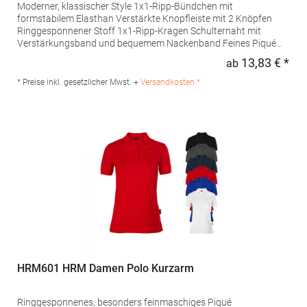
Moderner, klassischer Style 1x1-Ripp-Bündchen mit
formstabilem Elasthan Verstärkte Knopfleiste mit 2 Knöpfen
Ringgesponnener Stoff 1x1-Ripp-Kragen Schulternaht mit
Verstärkungsband und bequemem Nackenband Feines Piqué
Farblich abgestimmte Knöpfe Besonders weiches Satin-
13,83 € *
ab
Regu
EtikettPfegehinweis: 40 °C waschbarTrockner geeignetBügeln
erlaubtGrammatur: 180 g/m²Materialzusammensetzung: 100%
* Preise inkl. gesetzlicher Mwst. +
Versandkosten *
Baumwolle (Sport Grey: 90% Baumwolle / 10% Viskose)Angaben
zur Produktsicherheit: Herst.-Nr.: PU425Hersteller: The Cotton
Group SA Drève Richelle 161 Waterloo Office Park Building O, box
5 1410 Waterloo Belgien E-Mail: info@bc-collection.eu
HRM601 HRM Damen Polo Kurzarm
Ringgesponnenes, besonders feinmaschiges Piqué