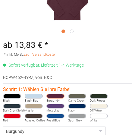
ab 13,83 € *
* inkl. MwSt.
zzgl. Versandkosten
Sofort verfügbar, Lieferzeit 1-4 Werktage
BCPW462-BY-M
,
von
: B&C
Schritt 1: Wählen Sie Ihre Farbe!
Black
Blush Blue
Burgundy
Camo Green
Dark Forest
Dark Grey (Solid)
Mastic
Meta Lilac
Navy
Off White
Red
Roasted Coffee
Royal Blue
Sport Grey
White
(Heather)