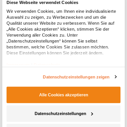
Diese Webseite verwendet Cookies
Wir verwenden Cookies, um Ihnen eine individualisierte
Hochwertig verarbeitete Knopfleiste mit drei Knöpfen Ton-in-Ton
Seitliche Schlitze Leicht tailliert Baumwoll-Piqué Gekämmte
Auswahl zu zeigen, zu Werbezwecken und um die
BaumwolleGrammatur: 220 g/m²Materialzusammensetzung:
Qualität unserer Website zu verbessern. Wenn Sie auf
100% Baumwolle (Sports Grey: 85% Baumwolle / 15% Polyester),
„Alle Cookies akzeptieren“ klicken, stimmen Sie der
(Ash: 99% Baumwolle / 1% Polyester)Angaben zur
19,68 € *
Verwendung aller Cookies zu. Unter
ab
Regu
Produktsicherheit: Herst.-Nr.: 4005FHersteller: Promodoro
„Datenschutzeinstellungen“ können Sie selbst
Fashion GmbH Am Gatherhof 57 40472 Düsseldorf Deutschland
* Preise inkl. gesetzlicher Mwst. +
Versandkosten *
bestimmen, welche Cookies Sie zulassen möchten.
E-Mail: info@promodoro.de
Diese Einstellungen können Sie jederzeit ändern.
Impressum
|
Datenschutz
Datenschutzeinstellungen zeigen
Alle Cookies akzeptieren
Datenschutzeinstellungen
E4605 Promodoro Damen Schweres Polo Langarm