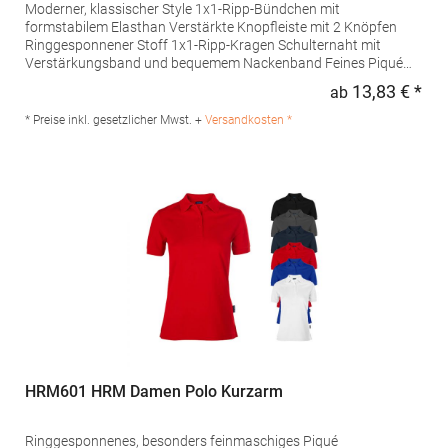
Moderner, klassischer Style 1x1-Ripp-Bündchen mit
formstabilem Elasthan Verstärkte Knopfleiste mit 2 Knöpfen
Ringgesponnener Stoff 1x1-Ripp-Kragen Schulternaht mit
Verstärkungsband und bequemem Nackenband Feines Piqué
Farblich abgestimmte Knöpfe Besonders weiches Satin-
13,83 € *
ab
Regu
EtikettPfegehinweis: 40 °C waschbarTrockner geeignetBügeln
erlaubtGrammatur: 180 g/m²Materialzusammensetzung: 100%
* Preise inkl. gesetzlicher Mwst. +
Versandkosten *
Baumwolle (Sport Grey: 90% Baumwolle / 10% Viskose)Angaben
zur Produktsicherheit: Herst.-Nr.: PU425Hersteller: The Cotton
Group SA Drève Richelle 161 Waterloo Office Park Building O, box
5 1410 Waterloo Belgien E-Mail: info@bc-collection.eu
HRM601 HRM Damen Polo Kurzarm
Ringgesponnenes, besonders feinmaschiges Piqué