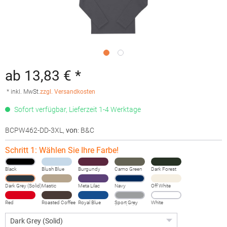
ab 13,83 € *
* inkl. MwSt.
zzgl. Versandkosten
Sofort verfügbar, Lieferzeit 1-4 Werktage
BCPW462-DD-3XL
,
von
: B&C
Schritt 1: Wählen Sie Ihre Farbe!
Black
Blush Blue
Burgundy
Camo Green
Dark Forest
Dark Grey (Solid)
Mastic
Meta Lilac
Navy
Off White
Red
Roasted Coffee
Royal Blue
Sport Grey
White
(Heather)