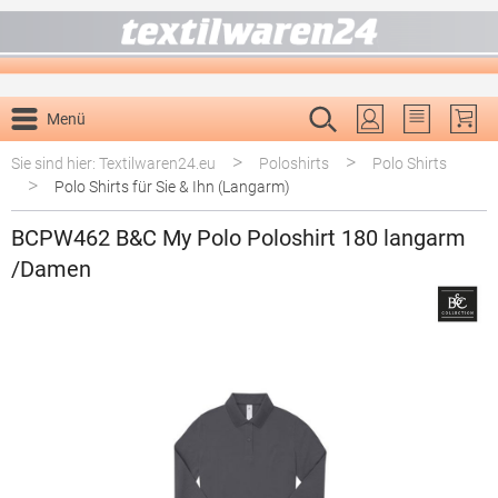
alt springen
Menü
Du hast 0 P
>
>
Sie sind hier: Textilwaren24.eu
Poloshirts
Polo Shirts
>
Polo Shirts für Sie & Ihn (Langarm)
BCPW462 B&C My Polo Poloshirt 180 langarm
/Damen
Bildergalerie überspringen