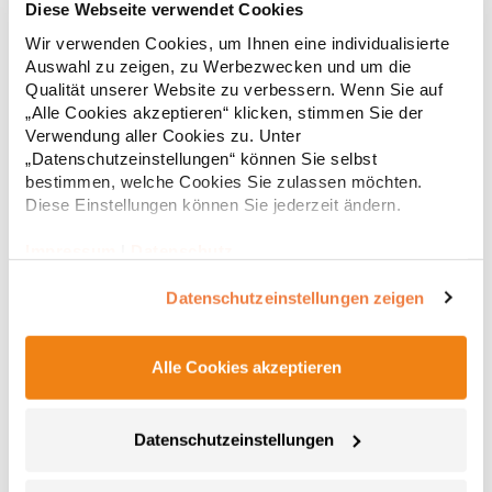
Diese Webseite verwendet Cookies
Wir verwenden Cookies, um Ihnen eine individualisierte
Hochwertig verarbeitete Knopfleiste mit drei Knöpfen Ton-in-Ton
Seitliche Schlitze Leicht tailliert Baumwoll-Piqué Gekämmte
Auswahl zu zeigen, zu Werbezwecken und um die
BaumwolleGrammatur: 220 g/m²Materialzusammensetzung:
Qualität unserer Website zu verbessern. Wenn Sie auf
100% Baumwolle (Sports Grey: 85% Baumwolle / 15% Polyester),
„Alle Cookies akzeptieren“ klicken, stimmen Sie der
(Ash: 99% Baumwolle / 1% Polyester)Angaben zur
19,68 € *
Verwendung aller Cookies zu. Unter
ab
Regu
Produktsicherheit: Herst.-Nr.: 4005FHersteller: Promodoro
„Datenschutzeinstellungen“ können Sie selbst
Fashion GmbH Am Gatherhof 57 40472 Düsseldorf Deutschland
* Preise inkl. gesetzlicher Mwst. +
Versandkosten *
bestimmen, welche Cookies Sie zulassen möchten.
E-Mail: info@promodoro.de
Diese Einstellungen können Sie jederzeit ändern.
Impressum
|
Datenschutz
Datenschutzeinstellungen zeigen
Alle Cookies akzeptieren
Datenschutzeinstellungen
E4605 Promodoro Damen Schweres Polo Langarm