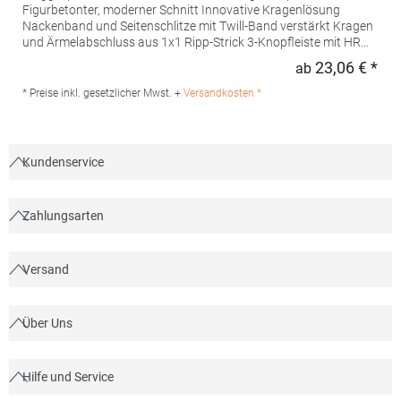
Figurbetonter, moderner Schnitt Innovative Kragenlösung
Nackenband und Seitenschlitze mit Twill-Band verstärkt Kragen
und Ärmelabschluss aus 1x1 Ripp-Strick 3-Knopfleiste mit HRM-
Detail (Ton-in-Ton) Ersatzknopf Labelfrei Einlaufvorbehandelt
23,06 € *
ab
Regu
und Anti-Pilling Waschbar bis 60 °C Pfegehinweis: 60 °C
waschbarTrockner geeignetGrammatur: 180
* Preise inkl. gesetzlicher Mwst. +
Versandkosten *
g/m²Materialzusammensetzung: 100% BaumwolleAngaben zur
Produktsicherheit: Herst.-Nr.: 601Hersteller: HRM Textil GmbH
Welfenstraße 12 70736 Fellbach Deutschland E-Mail: info@hrm-
textil.de
Kundenservice
Zahlungsarten
Versand
Über Uns
Hilfe und Service