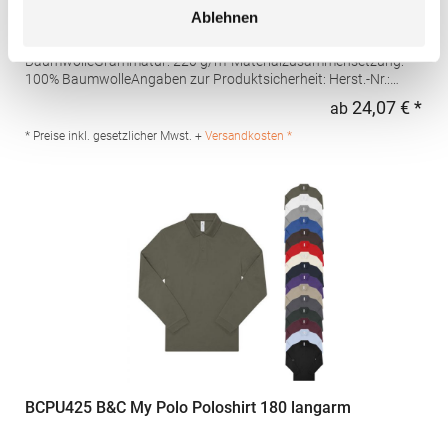
Ablehnen
Hochwertig verarbeitete Knopfleiste mit drei Knöpfen Ton-in-Ton
Seitliche Schlitze Leicht tailliert Piqué-Material Gekämmte
BaumwolleGrammatur: 220 g/m²Materialzusammensetzung:
100% BaumwolleAngaben zur Produktsicherheit: Herst.-Nr.:
4605Hersteller: Promodoro Fashion GmbH Am Gatherhof 57
24,07 € *
ab
Regu
40472 Düsseldorf Deutschland E-Mail: info@promodoro.de
* Preise inkl. gesetzlicher Mwst. +
Versandkosten *
BCPU425 B&C My Polo Poloshirt 180 langarm