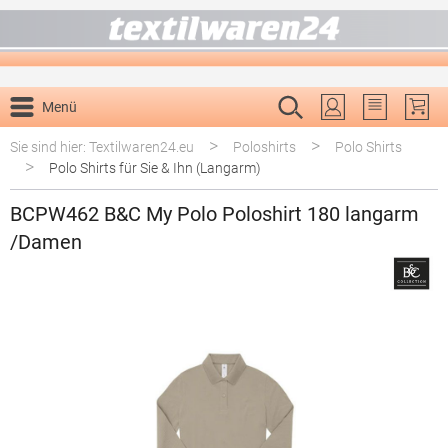
alt springen
Menü
Du hast 0 P
>
>
Sie sind hier: Textilwaren24.eu
Poloshirts
Polo Shirts
>
Polo Shirts für Sie & Ihn (Langarm)
BCPW462 B&C My Polo Poloshirt 180 langarm
/Damen
Bildergalerie überspringen