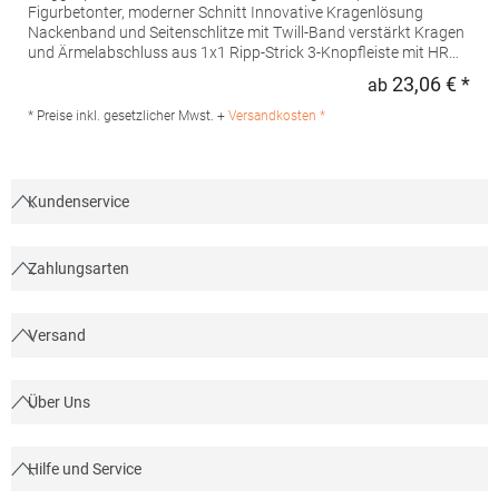
Figurbetonter, moderner Schnitt Innovative Kragenlösung
Nackenband und Seitenschlitze mit Twill-Band verstärkt Kragen
und Ärmelabschluss aus 1x1 Ripp-Strick 3-Knopfleiste mit HRM-
Detail (Ton-in-Ton) Ersatzknopf Labelfrei Einlaufvorbehandelt
23,06 € *
ab
Regu
und Anti-Pilling Waschbar bis 60 °C Pfegehinweis: 60 °C
waschbarTrockner geeignetGrammatur: 180
* Preise inkl. gesetzlicher Mwst. +
Versandkosten *
g/m²Materialzusammensetzung: 100% BaumwolleAngaben zur
Produktsicherheit: Herst.-Nr.: 601Hersteller: HRM Textil GmbH
Welfenstraße 12 70736 Fellbach Deutschland E-Mail: info@hrm-
textil.de
Kundenservice
Zahlungsarten
Versand
Über Uns
Hilfe und Service