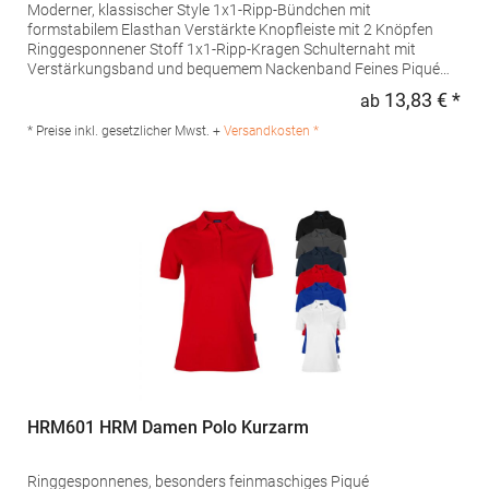
Moderner, klassischer Style 1x1-Ripp-Bündchen mit
formstabilem Elasthan Verstärkte Knopfleiste mit 2 Knöpfen
Ringgesponnener Stoff 1x1-Ripp-Kragen Schulternaht mit
Verstärkungsband und bequemem Nackenband Feines Piqué
Farblich abgestimmte Knöpfe Besonders weiches Satin-
13,83 € *
ab
Regu
EtikettPfegehinweis: 40 °C waschbarTrockner geeignetBügeln
erlaubtGrammatur: 180 g/m²Materialzusammensetzung: 100%
* Preise inkl. gesetzlicher Mwst. +
Versandkosten *
Baumwolle (Sport Grey: 90% Baumwolle / 10% Viskose)Angaben
zur Produktsicherheit: Herst.-Nr.: PU425Hersteller: The Cotton
Group SA Drève Richelle 161 Waterloo Office Park Building O, box
5 1410 Waterloo Belgien E-Mail: info@bc-collection.eu
HRM601 HRM Damen Polo Kurzarm
Ringgesponnenes, besonders feinmaschiges Piqué