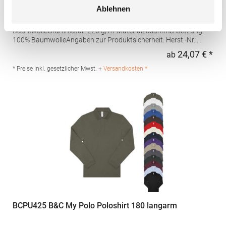
Ablehnen
Hochwertig verarbeitete Knopfleiste mit drei Knöpfen Ton-in-Ton
Seitliche Schlitze Leicht tailliert Piqué-Material Gekämmte
BaumwolleGrammatur: 220 g/m²Materialzusammensetzung:
100% BaumwolleAngaben zur Produktsicherheit: Herst.-Nr.:
4605Hersteller: Promodoro Fashion GmbH Am Gatherhof 57
24,07 € *
ab
Regu
40472 Düsseldorf Deutschland E-Mail: info@promodoro.de
* Preise inkl. gesetzlicher Mwst. +
Versandkosten *
BCPU425 B&C My Polo Poloshirt 180 langarm