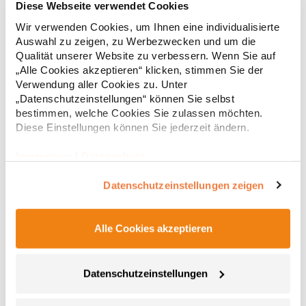
Diese Webseite verwendet Cookies
Wir verwenden Cookies, um Ihnen eine individualisierte
Hochwertig verarbeitete Knopfleiste mit drei Knöpfen Ton-in-Ton
Seitliche Schlitze Leicht tailliert Baumwoll-Piqué Gekämmte
Auswahl zu zeigen, zu Werbezwecken und um die
BaumwolleGrammatur: 220 g/m²Materialzusammensetzung:
Qualität unserer Website zu verbessern. Wenn Sie auf
100% Baumwolle (Sports Grey: 85% Baumwolle / 15% Polyester),
„Alle Cookies akzeptieren“ klicken, stimmen Sie der
(Ash: 99% Baumwolle / 1% Polyester)Angaben zur
19,68 € *
Verwendung aller Cookies zu. Unter
ab
Regu
Produktsicherheit: Herst.-Nr.: 4005FHersteller: Promodoro
„Datenschutzeinstellungen“ können Sie selbst
Fashion GmbH Am Gatherhof 57 40472 Düsseldorf Deutschland
* Preise inkl. gesetzlicher Mwst. +
Versandkosten *
bestimmen, welche Cookies Sie zulassen möchten.
E-Mail: info@promodoro.de
Diese Einstellungen können Sie jederzeit ändern.
Impressum
|
Datenschutz
Datenschutzeinstellungen zeigen
Alle Cookies akzeptieren
Datenschutzeinstellungen
E4605 Promodoro Damen Schweres Polo Langarm