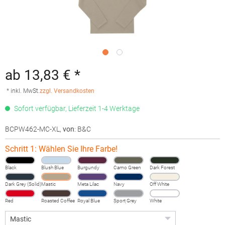
ab 13,83 € *
* inkl. MwSt.
zzgl. Versandkosten
Sofort verfügbar, Lieferzeit 1-4 Werktage
BCPW462-MC-XL
,
von
: B&C
Schritt 1: Wählen Sie Ihre Farbe!
Black
Blush Blue
Burgundy
Camo Green
Dark Forest
Dark Grey (Solid)
Mastic
Meta Lilac
Navy
Off White
Red
Roasted Coffee
Royal Blue
Sport Grey
White
(Heather)