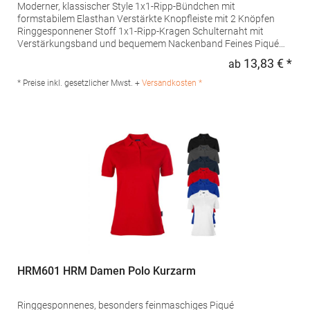
Moderner, klassischer Style 1x1-Ripp-Bündchen mit
formstabilem Elasthan Verstärkte Knopfleiste mit 2 Knöpfen
Ringgesponnener Stoff 1x1-Ripp-Kragen Schulternaht mit
Verstärkungsband und bequemem Nackenband Feines Piqué
Farblich abgestimmte Knöpfe Besonders weiches Satin-
13,83 € *
ab
Regu
EtikettPfegehinweis: 40 °C waschbarTrockner geeignetBügeln
erlaubtGrammatur: 180 g/m²Materialzusammensetzung: 100%
* Preise inkl. gesetzlicher Mwst. +
Versandkosten *
Baumwolle (Sport Grey: 90% Baumwolle / 10% Viskose)Angaben
zur Produktsicherheit: Herst.-Nr.: PU425Hersteller: The Cotton
Group SA Drève Richelle 161 Waterloo Office Park Building O, box
5 1410 Waterloo Belgien E-Mail: info@bc-collection.eu
HRM601 HRM Damen Polo Kurzarm
Ringgesponnenes, besonders feinmaschiges Piqué