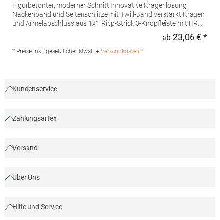
Figurbetonter, moderner Schnitt Innovative Kragenlösung
Nackenband und Seitenschlitze mit Twill-Band verstärkt Kragen
und Ärmelabschluss aus 1x1 Ripp-Strick 3-Knopfleiste mit HRM-
Detail (Ton-in-Ton) Ersatzknopf Labelfrei Einlaufvorbehandelt
23,06 € *
ab
Regu
und Anti-Pilling Waschbar bis 60 °C Pfegehinweis: 60 °C
waschbarTrockner geeignetGrammatur: 180
* Preise inkl. gesetzlicher Mwst. +
Versandkosten *
g/m²Materialzusammensetzung: 100% BaumwolleAngaben zur
Produktsicherheit: Herst.-Nr.: 601Hersteller: HRM Textil GmbH
Welfenstraße 12 70736 Fellbach Deutschland E-Mail: info@hrm-
textil.de
Kundenservice
Zahlungsarten
Versand
Über Uns
Hilfe und Service