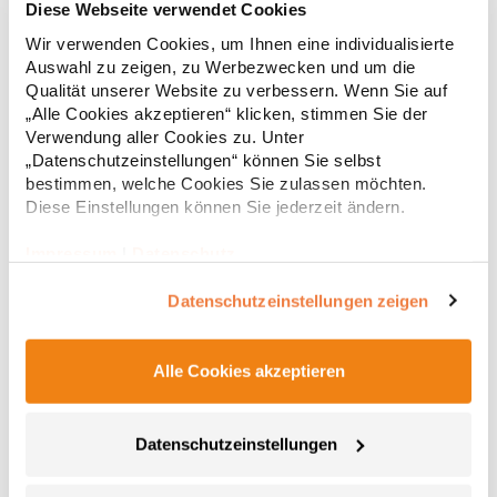
Diese Webseite verwendet Cookies
Wir verwenden Cookies, um Ihnen eine individualisierte
Hochwertig verarbeitete Knopfleiste mit drei Knöpfen Ton-in-Ton
Seitliche Schlitze Leicht tailliert Baumwoll-Piqué Gekämmte
Auswahl zu zeigen, zu Werbezwecken und um die
BaumwolleGrammatur: 220 g/m²Materialzusammensetzung:
Qualität unserer Website zu verbessern. Wenn Sie auf
100% Baumwolle (Sports Grey: 85% Baumwolle / 15% Polyester),
„Alle Cookies akzeptieren“ klicken, stimmen Sie der
(Ash: 99% Baumwolle / 1% Polyester)Angaben zur
19,68 € *
Verwendung aller Cookies zu. Unter
ab
Regu
Produktsicherheit: Herst.-Nr.: 4005FHersteller: Promodoro
„Datenschutzeinstellungen“ können Sie selbst
Fashion GmbH Am Gatherhof 57 40472 Düsseldorf Deutschland
* Preise inkl. gesetzlicher Mwst. +
Versandkosten *
bestimmen, welche Cookies Sie zulassen möchten.
E-Mail: info@promodoro.de
Diese Einstellungen können Sie jederzeit ändern.
Impressum
|
Datenschutz
Datenschutzeinstellungen zeigen
Alle Cookies akzeptieren
Datenschutzeinstellungen
E4605 Promodoro Damen Schweres Polo Langarm