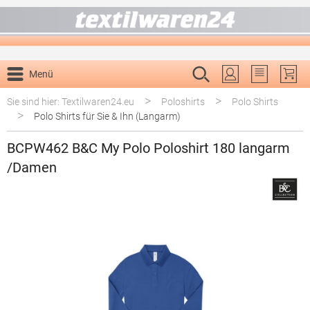
alt springen
Menü
Du hast 0 P
>
>
Sie sind hier: Textilwaren24.eu
Poloshirts
Polo Shirts
>
Polo Shirts für Sie & Ihn (Langarm)
BCPW462 B&C My Polo Poloshirt 180 langarm
/Damen
Bildergalerie überspringen