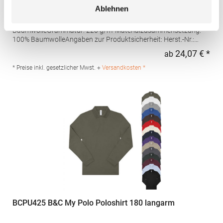
Ablehnen
Hochwertig verarbeitete Knopfleiste mit drei Knöpfen Ton-in-Ton
Seitliche Schlitze Leicht tailliert Piqué-Material Gekämmte
BaumwolleGrammatur: 220 g/m²Materialzusammensetzung:
100% BaumwolleAngaben zur Produktsicherheit: Herst.-Nr.:
4605Hersteller: Promodoro Fashion GmbH Am Gatherhof 57
24,07 € *
ab
Regu
40472 Düsseldorf Deutschland E-Mail: info@promodoro.de
* Preise inkl. gesetzlicher Mwst. +
Versandkosten *
BCPU425 B&C My Polo Poloshirt 180 langarm