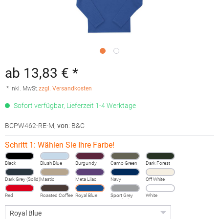
ab 13,83 € *
* inkl. MwSt.
zzgl. Versandkosten
Sofort verfügbar, Lieferzeit 1-4 Werktage
BCPW462-RE-M
,
von
: B&C
Schritt 1: Wählen Sie Ihre Farbe!
Black
Blush Blue
Burgundy
Camo Green
Dark Forest
Dark Grey (Solid)
Mastic
Meta Lilac
Navy
Off White
Red
Roasted Coffee
Royal Blue
Sport Grey
White
(Heather)