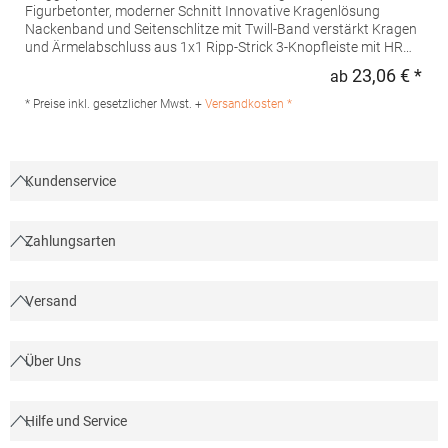
Figurbetonter, moderner Schnitt Innovative Kragenlösung
Nackenband und Seitenschlitze mit Twill-Band verstärkt Kragen
und Ärmelabschluss aus 1x1 Ripp-Strick 3-Knopfleiste mit HRM-
Detail (Ton-in-Ton) Ersatzknopf Labelfrei Einlaufvorbehandelt
23,06 € *
ab
Regu
und Anti-Pilling Waschbar bis 60 °C Pfegehinweis: 60 °C
waschbarTrockner geeignetGrammatur: 180
* Preise inkl. gesetzlicher Mwst. +
Versandkosten *
g/m²Materialzusammensetzung: 100% BaumwolleAngaben zur
Produktsicherheit: Herst.-Nr.: 601Hersteller: HRM Textil GmbH
Welfenstraße 12 70736 Fellbach Deutschland E-Mail: info@hrm-
textil.de
Kundenservice
Zahlungsarten
Versand
Über Uns
Hilfe und Service