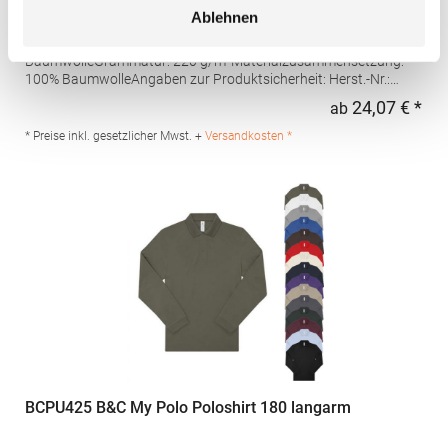
Ablehnen
Hochwertig verarbeitete Knopfleiste mit drei Knöpfen Ton-in-Ton
Seitliche Schlitze Leicht tailliert Piqué-Material Gekämmte
BaumwolleGrammatur: 220 g/m²Materialzusammensetzung:
100% BaumwolleAngaben zur Produktsicherheit: Herst.-Nr.:
4605Hersteller: Promodoro Fashion GmbH Am Gatherhof 57
24,07 € *
ab
Regu
40472 Düsseldorf Deutschland E-Mail: info@promodoro.de
* Preise inkl. gesetzlicher Mwst. +
Versandkosten *
BCPU425 B&C My Polo Poloshirt 180 langarm