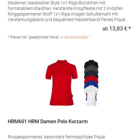
Moderner, klassischer Style 1x1-Ripp-Bündchen mit
formstabilem Elasthan Verstärkte Knopfleiste mit 2 Knöpfen
Ringgesponnener Stoff 1x1-Ripp-Kragen Schulternaht mit
Verstärkungsband und bequemem Nackenband Feines Piqué
Farblich abgestimmte Knöpfe Besonders weiches Satin-
13,83 € *
ab
Regu
EtikettPfegehinweis: 40 °C waschbarTrockner geeignetBügeln
erlaubtGrammatur: 180 g/m²Materialzusammensetzung: 100%
* Preise inkl. gesetzlicher Mwst. +
Versandkosten *
Baumwolle (Sport Grey: 90% Baumwolle / 10% Viskose)Angaben
zur Produktsicherheit: Herst.-Nr.: PU425Hersteller: The Cotton
Group SA Drève Richelle 161 Waterloo Office Park Building O, box
5 1410 Waterloo Belgien E-Mail: info@bc-collection.eu
HRM601 HRM Damen Polo Kurzarm
Ringgesponnenes, besonders feinmaschiges Piqué