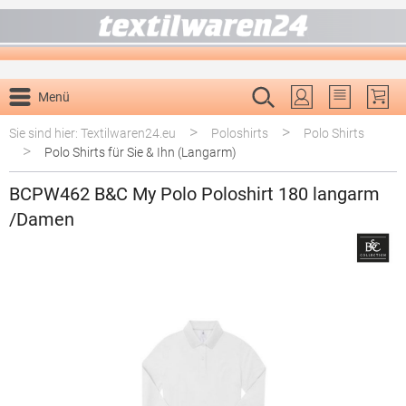
alt springen
Menü
Du hast 0 P
>
>
Sie sind hier: Textilwaren24.eu
Poloshirts
Polo Shirts
>
Polo Shirts für Sie & Ihn (Langarm)
BCPW462 B&C My Polo Poloshirt 180 langarm
/Damen
Bildergalerie überspringen