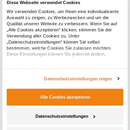
Diese Webseite verwendet Cookies
Wir verwenden Cookies, um Ihnen eine individualisierte
Hochwertig verarbeitete Knopfleiste mit drei Knöpfen Ton-in-Ton
Seitliche Schlitze Leicht tailliert Baumwoll-Piqué Gekämmte
Auswahl zu zeigen, zu Werbezwecken und um die
BaumwolleGrammatur: 220 g/m²Materialzusammensetzung:
Qualität unserer Website zu verbessern. Wenn Sie auf
100% Baumwolle (Sports Grey: 85% Baumwolle / 15% Polyester),
„Alle Cookies akzeptieren“ klicken, stimmen Sie der
(Ash: 99% Baumwolle / 1% Polyester)Angaben zur
19,68 € *
Verwendung aller Cookies zu. Unter
ab
Regu
Produktsicherheit: Herst.-Nr.: 4005FHersteller: Promodoro
„Datenschutzeinstellungen“ können Sie selbst
Fashion GmbH Am Gatherhof 57 40472 Düsseldorf Deutschland
* Preise inkl. gesetzlicher Mwst. +
Versandkosten *
bestimmen, welche Cookies Sie zulassen möchten.
E-Mail: info@promodoro.de
Diese Einstellungen können Sie jederzeit ändern.
Impressum
|
Datenschutz
Datenschutzeinstellungen zeigen
Alle Cookies akzeptieren
Datenschutzeinstellungen
E4605 Promodoro Damen Schweres Polo Langarm