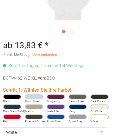
ab 13,83 € *
* inkl. MwSt.
zzgl. Versandkosten
Sofort verfügbar, Lieferzeit 1-4 Werktage
BCPW462-WE-XL
,
von
: B&C
Schritt 1: Wählen Sie Ihre Farbe!
Black
Blush Blue
Burgundy
Camo Green
Dark Forest
Dark Grey (Solid)
Mastic
Meta Lilac
Navy
Off White
Red
Roasted Coffee
Royal Blue
Sport Grey
White
(Heather)