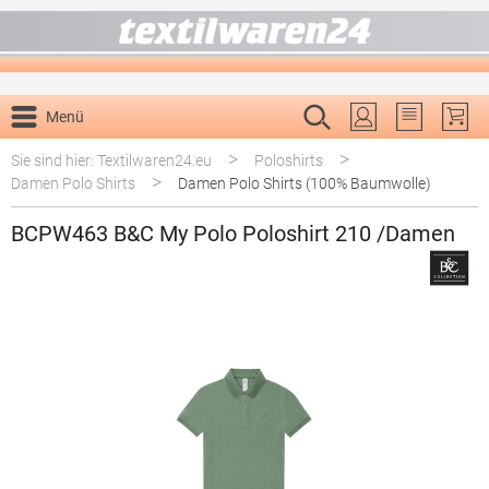
alt springen
Menü
Du hast 0 P
>
>
Sie sind hier: Textilwaren24.eu
Poloshirts
>
Damen Polo Shirts
Damen Polo Shirts (100% Baumwolle)
BCPW463 B&C My Polo Poloshirt 210 /Damen
Bildergalerie überspringen