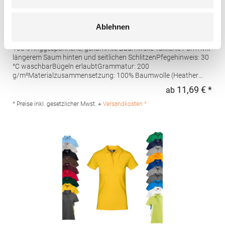
AQ020 Asquith & Fox Damen klassisches Polo
Ablehnen
Poloshirt
100% ringgesponnene, gekämmte Baumwolle Taillierte Form Mit
längerem Saum hinten und seitlichen SchlitzenPfegehinweis: 30
°C waschbarBügeln erlaubtGrammatur: 200
g/m²Materialzusammensetzung: 100% Baumwolle (Heather
Grey: 85% Baumwolle / 15% Viskose)Angaben zur
11,69 € *
ab
Regu
Produktsicherheit: Herst.-Nr.: AQ020Hersteller: Saxnet Ltd Unit 8
Naas Road Bus. Park Naas Road Dublin D12 ER80 ROI Irland E-
* Preise inkl. gesetzlicher Mwst. +
Versandkosten *
Mail: info@asquithandfox.com