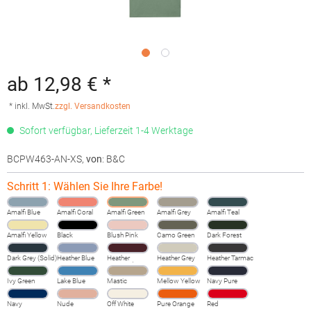
ab 12,98 € *
* inkl. MwSt.
zzgl. Versandkosten
Sofort verfügbar, Lieferzeit 1-4 Werktage
BCPW463-AN-XS
,
von
: B&C
Schritt 1: Wählen Sie Ihre Farbe!
Amalfi Blue
Amalfi Coral
Amalfi Green
Amalfi Grey
Amalfi Teal
Amalfi Yellow
Black
Blush Pink
Camo Green
Dark Forest
Dark Grey (Solid)
Heather Blue
Heather
Heather Grey
Heather Tarmac
Burgundy
Fog
Ivy Green
Lake Blue
Mastic
Mellow Yellow
Navy Pure
Navy
Nude
Off White
Pure Orange
Red