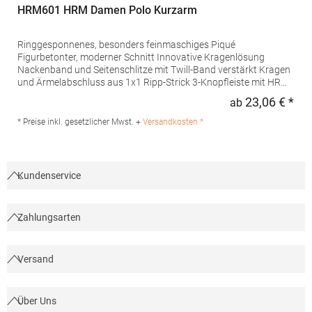
HRM601 HRM Damen Polo Kurzarm
Ringgesponnenes, besonders feinmaschiges Piqué
Figurbetonter, moderner Schnitt Innovative Kragenlösung
Nackenband und Seitenschlitze mit Twill-Band verstärkt Kragen
und Ärmelabschluss aus 1x1 Ripp-Strick 3-Knopfleiste mit HRM-
Detail (Ton-in-Ton) Ersatzknopf Labelfrei Einlaufvorbehandelt
23,06 € *
ab
Regu
und Anti-Pilling Waschbar bis 60 °C Pfegehinweis: 60 °C
waschbarTrockner geeignetGrammatur: 180
* Preise inkl. gesetzlicher Mwst. +
Versandkosten *
g/m²Materialzusammensetzung: 100% BaumwolleAngaben zur
Produktsicherheit: Herst.-Nr.: 601Hersteller: HRM Textil GmbH
Welfenstraße 12 70736 Fellbach Deutschland E-Mail: info@hrm-
textil.de
Kundenservice
Zahlungsarten
Versand
Über Uns