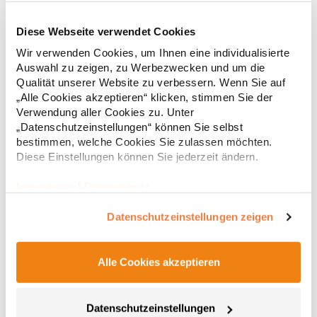
Diese Webseite verwendet Cookies
RY6618 Roly Eco Damen Polo Poloshirtshirt Prince
Wir verwenden Cookies, um Ihnen eine individualisierte
Auswahl zu zeigen, zu Werbezwecken und um die
Tailliertes Kurzarm-Poloshirt für Damen aus zertifizierter Bio-
Qualität unserer Website zu verbessern. Wenn Sie auf
Baumwolle Kragen und Ärmelbündchen aus 1x1-Rippe
„Alle Cookies akzeptieren“ klicken, stimmen Sie der
Knopfleiste mit zwei Knöpfen Verstärkte Nahtabdeckung am
Verwendung aller Cookies zu. Unter
Kragen Seitenschlitze am Saum Herausreißbares
„Datenschutzeinstellungen“ können Sie selbst
LabelPfegehinweis: 40 °C waschbarBügeln erlaubtGrammatur:
12,55 € *
ab
bestimmen, welche Cookies Sie zulassen möchten.
Regu
210 g/m²Materialzusammensetzung: 100% Baumwolle (Heather
Grey: 85% Baumwolle / 15% Viskose)Angaben zur
Diese Einstellungen können Sie jederzeit ändern.
* Preise inkl. gesetzlicher Mwst. +
Versandkosten *
Produktsicherheit: Herst.-Nr.: PO6618Hersteller: GORFACTORY
S.A Ctra. Santomera / Abanilla Km 8.8 30620 Fortuna (Murcia)
Impressum
|
Datenschutz
Spanien E-Mail: info@gorfactory.es
Datenschutzeinstellungen zeigen
Alle Cookies akzeptieren
Datenschutzeinstellungen