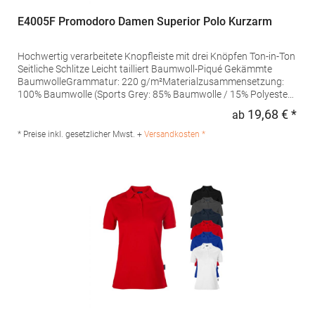
E4005F Promodoro Damen Superior Polo Kurzarm
Hochwertig verarbeitete Knopfleiste mit drei Knöpfen Ton-in-Ton
Seitliche Schlitze Leicht tailliert Baumwoll-Piqué Gekämmte
BaumwolleGrammatur: 220 g/m²Materialzusammensetzung:
100% Baumwolle (Sports Grey: 85% Baumwolle / 15% Polyester),
(Ash: 99% Baumwolle / 1% Polyester)Angaben zur
19,68 € *
ab
Regu
Produktsicherheit: Herst.-Nr.: 4005FHersteller: Promodoro
Fashion GmbH Am Gatherhof 57 40472 Düsseldorf Deutschland
* Preise inkl. gesetzlicher Mwst. +
Versandkosten *
E-Mail: info@promodoro.de