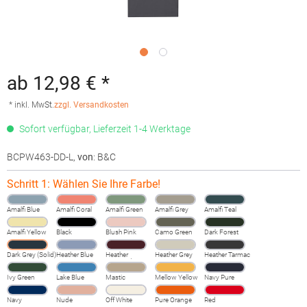
ab 12,98 € *
* inkl. MwSt.
zzgl. Versandkosten
Sofort verfügbar, Lieferzeit 1-4 Werktage
BCPW463-DD-L
,
von
: B&C
Schritt 1: Wählen Sie Ihre Farbe!
Amalfi Blue
Amalfi Coral
Amalfi Green
Amalfi Grey
Amalfi Teal
Amalfi Yellow
Black
Blush Pink
Camo Green
Dark Forest
Dark Grey (Solid)
Heather Blue
Heather
Heather Grey
Heather Tarmac
Burgundy
Fog
Ivy Green
Lake Blue
Mastic
Mellow Yellow
Navy Pure
Navy
Nude
Off White
Pure Orange
Red