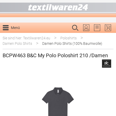
alt springen
Menü
Du hast 0 P
>
>
Sie sind hier: Textilwaren24.eu
Poloshirts
>
Damen Polo Shirts
Damen Polo Shirts (100% Baumwolle)
BCPW463 B&C My Polo Poloshirt 210 /Damen
Bildergalerie überspringen