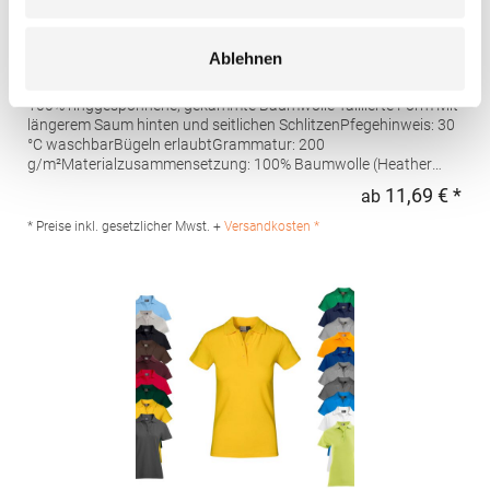
AQ020 Asquith & Fox Damen klassisches Polo
Ablehnen
Poloshirt
100% ringgesponnene, gekämmte Baumwolle Taillierte Form Mit
längerem Saum hinten und seitlichen SchlitzenPfegehinweis: 30
°C waschbarBügeln erlaubtGrammatur: 200
g/m²Materialzusammensetzung: 100% Baumwolle (Heather
Grey: 85% Baumwolle / 15% Viskose)Angaben zur
11,69 € *
ab
Regu
Produktsicherheit: Herst.-Nr.: AQ020Hersteller: Saxnet Ltd Unit 8
Naas Road Bus. Park Naas Road Dublin D12 ER80 ROI Irland E-
* Preise inkl. gesetzlicher Mwst. +
Versandkosten *
Mail: info@asquithandfox.com