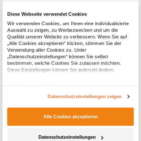
Diese Webseite verwendet Cookies
RY6618 Roly Eco Damen Polo Poloshirtshirt Prince
Wir verwenden Cookies, um Ihnen eine individualisierte
Auswahl zu zeigen, zu Werbezwecken und um die
Tailliertes Kurzarm-Poloshirt für Damen aus zertifizierter Bio-
Qualität unserer Website zu verbessern. Wenn Sie auf
Baumwolle Kragen und Ärmelbündchen aus 1x1-Rippe
„Alle Cookies akzeptieren“ klicken, stimmen Sie der
Knopfleiste mit zwei Knöpfen Verstärkte Nahtabdeckung am
Verwendung aller Cookies zu. Unter
Kragen Seitenschlitze am Saum Herausreißbares
„Datenschutzeinstellungen“ können Sie selbst
LabelPfegehinweis: 40 °C waschbarBügeln erlaubtGrammatur:
12,55 € *
ab
bestimmen, welche Cookies Sie zulassen möchten.
Regu
210 g/m²Materialzusammensetzung: 100% Baumwolle (Heather
Grey: 85% Baumwolle / 15% Viskose)Angaben zur
Diese Einstellungen können Sie jederzeit ändern.
* Preise inkl. gesetzlicher Mwst. +
Versandkosten *
Produktsicherheit: Herst.-Nr.: PO6618Hersteller: GORFACTORY
S.A Ctra. Santomera / Abanilla Km 8.8 30620 Fortuna (Murcia)
Impressum
|
Datenschutz
Spanien E-Mail: info@gorfactory.es
Datenschutzeinstellungen zeigen
Alle Cookies akzeptieren
Datenschutzeinstellungen