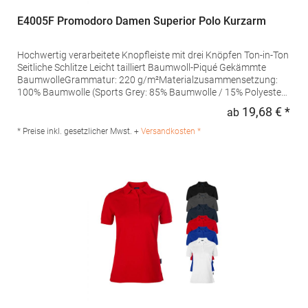
E4005F Promodoro Damen Superior Polo Kurzarm
Hochwertig verarbeitete Knopfleiste mit drei Knöpfen Ton-in-Ton
Seitliche Schlitze Leicht tailliert Baumwoll-Piqué Gekämmte
BaumwolleGrammatur: 220 g/m²Materialzusammensetzung:
100% Baumwolle (Sports Grey: 85% Baumwolle / 15% Polyester),
(Ash: 99% Baumwolle / 1% Polyester)Angaben zur
19,68 € *
ab
Regu
Produktsicherheit: Herst.-Nr.: 4005FHersteller: Promodoro
Fashion GmbH Am Gatherhof 57 40472 Düsseldorf Deutschland
* Preise inkl. gesetzlicher Mwst. +
Versandkosten *
E-Mail: info@promodoro.de