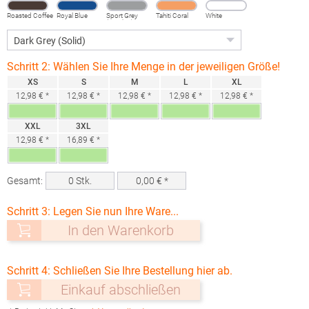
Roasted Coffee
Royal Blue
Sport Grey
Tahiti Coral
White
(Heather)
Schritt 2: Wählen Sie Ihre Menge in der jeweiligen Größe!
XS
S
M
L
XL
12,98 € *
12,98 € *
12,98 € *
12,98 € *
12,98 € *
XXL
3XL
12,98 € *
16,89 € *
Gesamt:
0
Stk.
0,00
€ *
Schritt 3: Legen Sie nun Ihre Ware...
In den Warenkorb
Schritt 4: Schließen Sie Ihre Bestellung hier ab.
Einkauf abschließen