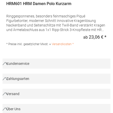
HRM601 HRM Damen Polo Kurzarm
Ringgesponnenes, besonders feinmaschiges Piqué
Figurbetonter, moderner Schnitt Innovative Kragenlösung
Nackenband und Seitenschlitze mit Twill-Band verstärkt Kragen
und Ärmelabschluss aus 1x1 Ripp-Strick 3-Knopfleiste mit HRM-
Detail (Ton-in-Ton) Ersatzknopf Labelfrei Einlaufvorbehandelt
23,06 € *
ab
Regu
und Anti-Pilling Waschbar bis 60 °C Pfegehinweis: 60 °C
waschbarTrockner geeignetGrammatur: 180
* Preise inkl. gesetzlicher Mwst. +
Versandkosten *
g/m²Materialzusammensetzung: 100% BaumwolleAngaben zur
Produktsicherheit: Herst.-Nr.: 601Hersteller: HRM Textil GmbH
Welfenstraße 12 70736 Fellbach Deutschland E-Mail: info@hrm-
textil.de
Kundenservice
Zahlungsarten
Versand
Über Uns