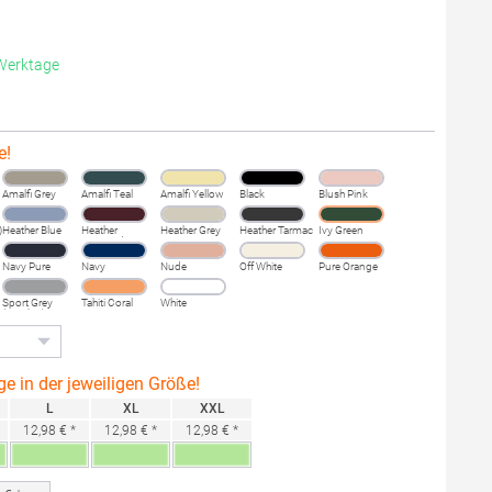
 Werktage
e!
Amalfi Grey
Amalfi Teal
Amalfi Yellow
Black
Blush Pink
)
Heather Blue
Heather
Heather Grey
Heather Tarmac
Ivy Green
Burgundy
Fog
Navy Pure
Navy
Nude
Off White
Pure Orange
Sport Grey
Tahiti Coral
White
(Heather)
ge in der jeweiligen Größe!
L
XL
XXL
12,98 € *
12,98 € *
12,98 € *