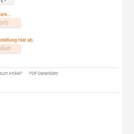
0
€ *
are...
orb
stellung hier ab.
ießen
zum Artikel?
PDF-Datenblatt