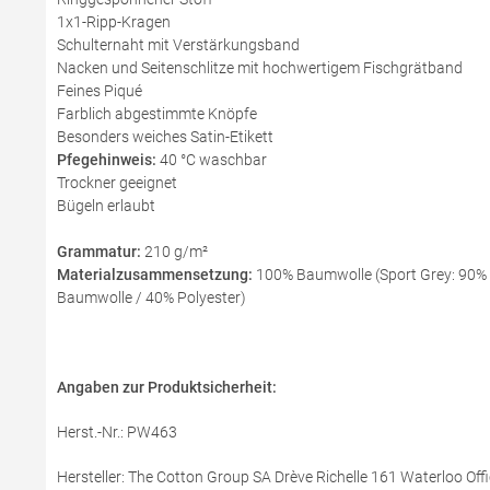
1x1-Ripp-Kragen
Schulternaht mit Verstärkungsband
Nacken und Seitenschlitze mit hochwertigem Fischgrätband
Feines Piqué
Farblich abgestimmte Knöpfe
Besonders weiches Satin-Etikett
Pfegehinweis:
40 °C waschbar
Trockner geeignet
Bügeln erlaubt
Grammatur:
210 g/m²
Materialzusammensetzung:
100% Baumwolle (Sport Grey: 90% B
Baumwolle / 40% Polyester)
Angaben zur Produktsicherheit:
Herst.-Nr.: PW463
Hersteller: The Cotton Group SA Drève Richelle 161 Waterloo Offi