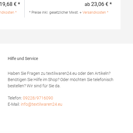
 100%
Kragen und Ärmelabschluss aus 1x1 Ripp-
19,68 € *
23,06 € *
ab
Regulärer Preis:
Regulärer 
mwolle /
Strick 3-Knopfleiste mit HRM-Detail (Ton-in-
lle / 1%
Ton) Ersatzknopf Labelfrei
ndkosten *
* Preise inkl. gesetzlicher Mwst. +
Versandkosten *
Einlaufvorbehandelt und Anti-Pilling
Waschbar bis 60 °C Pfegehinweis: 60 °C
hion GmbH
waschbarTrockner geeignetGrammatur: 180
rf
g/m²Materialzusammensetzung: 100%
modoro.de
BaumwolleAngaben zur
Produktsicherheit: Herst.-Nr.: 601Hersteller:
HRM Textil GmbH Welfenstraße 12 70736
Fellbach Deutschland E-Mail: info@hrm-
Hilfe und Service
textil.de
Haben Sie Fragen zu textilwaren24.eu oder den Artikeln?
Benötigen Sie Hilfe im Shop? Oder möchten Sie telefonisch
bestellen? Wir sind für Sie da.
Telefon:
09228/9716090
E-Mail:
info@textilwaren24.eu