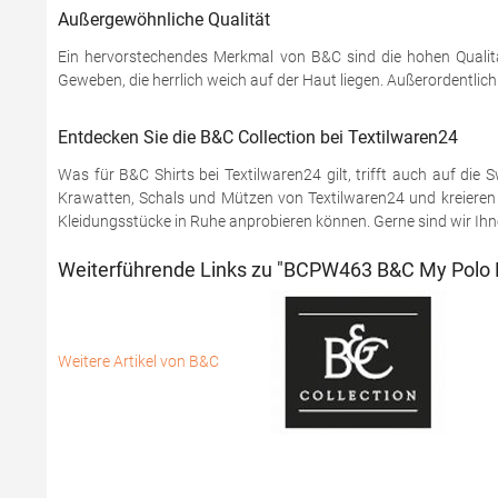
Außergewöhnliche Qualität
Ein hervorstechendes Merkmal von B&C sind die hohen Qualitä
Geweben, die herrlich weich auf der Haut liegen. Außerordentlic
Entdecken Sie die B&C Collection bei Textilwaren24
Was für B&C Shirts bei Textilwaren24 gilt, trifft auch auf di
Krawatten, Schals und Mützen von Textilwaren24 und kreieren S
Kleidungsstücke in Ruhe anprobieren können. Gerne sind wir Ihnen
Weiterführende Links zu "BCPW463 B&C My Polo 
Weitere Artikel von B&C