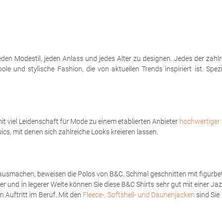
eden Modestil, jeden Anlass und jedes Alter zu designen. Jedes der zahl
le und stylische Fashion, die von aktuellen Trends inspiriert ist. Spe
t viel Leidenschaft für Mode zu einem etablierten Anbieter
hochwertiger 
sics, mit denen sich zahlreiche Looks kreieren lassen.
ausmachen, beweisen die Polos von B&C. Schmal geschnitten mit figurbet
er und in legerer Weite können Sie diese B&C Shirts sehr gut mit einer Ja
 Auftritt im Beruf. Mit den
Fleece-, Softshell- und Daunenjacken
sind Sie 