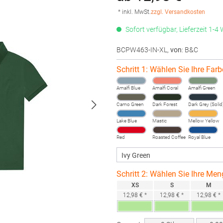
* inkl. MwSt.
zzgl. Versandkosten
Sofort verfügbar, Lieferzeit 1-4
BCPW463-IN-XL
,
von
: B&C
Schritt 1: Wählen Sie Ihre Farb
Amalfi Blue
Amalfi Coral
Amalfi Green
Camo Green
Dark Forest
Dark Grey (Solid
Lake Blue
Mastic
Mellow Yellow
Red
Roasted Coffee
Royal Blue
Schritt 2: Wählen Sie Ihre Men
XS
S
M
12,98 € *
12,98 € *
12,98 € *