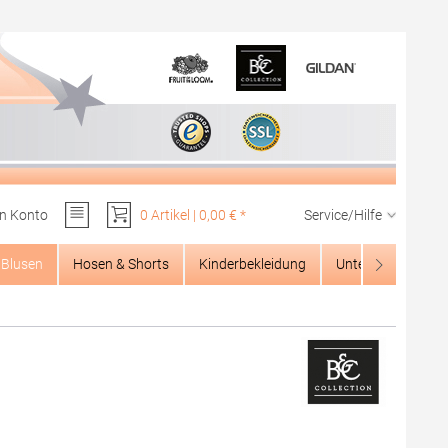
n Konto
0 Artikel | 0,00 € *
Service/Hilfe
Du hast 0 Produkte auf dem Merkzettel
Blusen
Hosen & Shorts
Kinderbekleidung
Unterwäsche