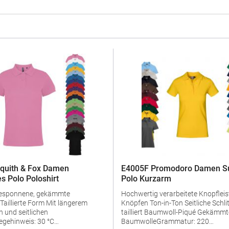
quith & Fox Damen
E4005F Promodoro Damen Su
s Polo Poloshirt
Polo Kurzarm
gesponnene, gekämmte
Hochwertig verarbeitete Knopfleist
Knöpfen Ton-in-Ton Seitliche Schlitze Leicht
 und seitlichen
tailliert Baumwoll-Piqué Gekämmte
egehinweis: 30 °C
BaumwolleGrammatur: 220