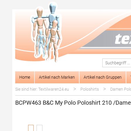
springen
Zur Hauptnavigation springen
Home
Artikel nach Marken
Artikel nach Gruppen
>
>
Sie sind hier: Textilwaren24.eu
Poloshirts
Damen Polo
BCPW463 B&C My Polo Poloshirt 210 /Dam
Bildergalerie überspringen