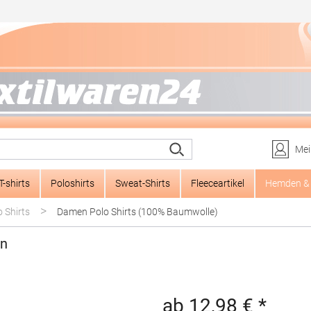
Mei
T-shirts
Poloshirts
Sweat-Shirts
Fleeceartikel
Hemden & 
>
 Shirts
Damen Polo Shirts (100% Baumwolle)
en
ab 12,98 € *