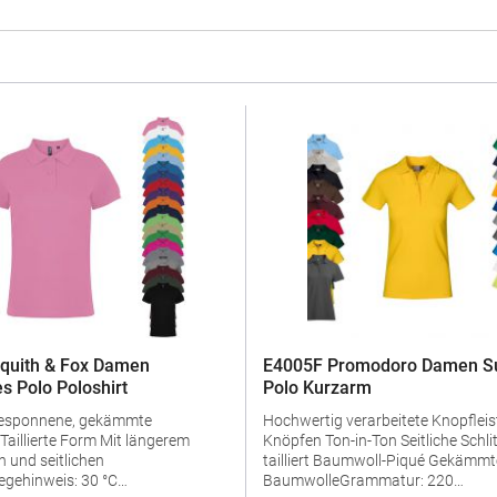
quith & Fox Damen
E4005F Promodoro Damen Su
s Polo Poloshirt
Polo Kurzarm
gesponnene, gekämmte
Hochwertig verarbeitete Knopfleist
Knöpfen Ton-in-Ton Seitliche Schlitze Leicht
 und seitlichen
tailliert Baumwoll-Piqué Gekämmte
egehinweis: 30 °C
BaumwolleGrammatur: 220