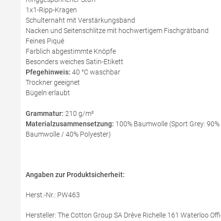
1x1-Ripp-Kragen
Schulternaht mit Verstärkungsband
Nacken und Seitenschlitze mit hochwertigem Fischgrätband
Feines Piqué
Farblich abgestimmte Knöpfe
Besonders weiches Satin-Etikett
Pfegehinweis:
40 °C waschbar
Trockner geeignet
Bügeln erlaubt
Grammatur:
210 g/m²
Materialzusammensetzung:
100% Baumwolle (Sport Grey: 90% B
Baumwolle / 40% Polyester)
Angaben zur Produktsicherheit:
Herst.-Nr.: PW463
Hersteller: The Cotton Group SA Drève Richelle 161 Waterloo Offi