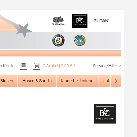
n Konto
0 Artikel | 0,00 € *
Service/Hilfe
Du hast 0 Produkte auf dem Merkzettel
Blusen
Hosen & Shorts
Kinderbekleidung
Unterwäsche