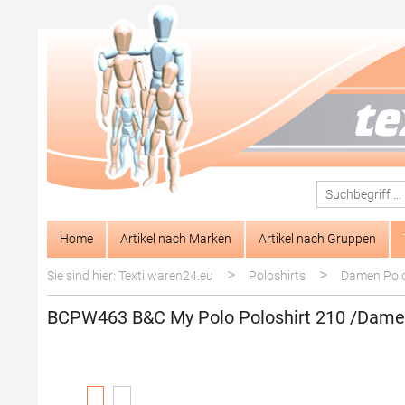
springen
Zur Hauptnavigation springen
Home
Artikel nach Marken
Artikel nach Gruppen
>
>
Sie sind hier: Textilwaren24.eu
Poloshirts
Damen Polo
BCPW463 B&C My Polo Poloshirt 210 /Dam
Bildergalerie überspringen