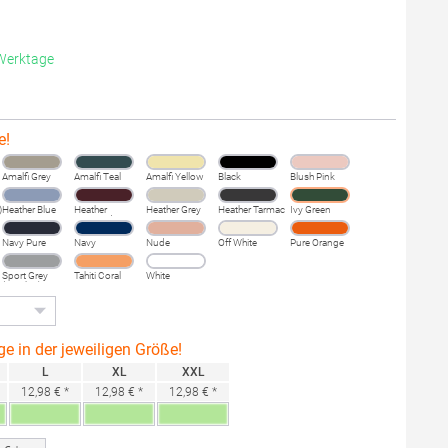
 Werktage
e!
Amalfi Grey
Amalfi Teal
Amalfi Yellow
Black
Blush Pink
)
Heather Blue
Heather
Heather Grey
Heather Tarmac
Ivy Green
Burgundy
Fog
Navy Pure
Navy
Nude
Off White
Pure Orange
Sport Grey
Tahiti Coral
White
(Heather)
ge in der jeweiligen Größe!
L
XL
XXL
12,98 € *
12,98 € *
12,98 € *