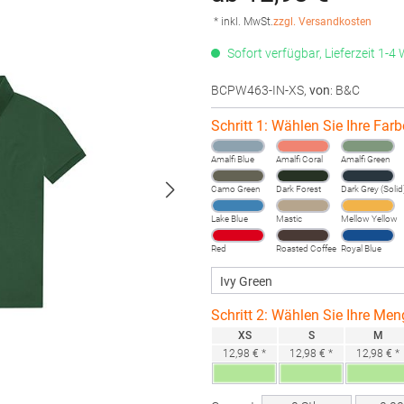
* inkl. MwSt.
zzgl. Versandkosten
Sofort verfügbar, Lieferzeit 1-4
BCPW463-IN-XS
,
von
: B&C
Schritt 1: Wählen Sie Ihre Farb
Amalfi Blue
Amalfi Coral
Amalfi Green
Camo Green
Dark Forest
Dark Grey (Solid
Lake Blue
Mastic
Mellow Yellow
Red
Roasted Coffee
Royal Blue
Schritt 2: Wählen Sie Ihre Men
XS
S
M
12,98 € *
12,98 € *
12,98 € *