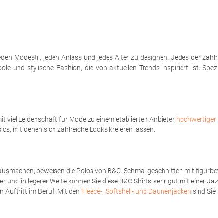
eden Modestil, jeden Anlass und jedes Alter zu designen. Jedes der zahl
le und stylische Fashion, die von aktuellen Trends inspiriert ist. Spe
t viel Leidenschaft für Mode zu einem etablierten Anbieter
hochwertiger 
sics, mit denen sich zahlreiche Looks kreieren lassen.
ausmachen, beweisen die Polos von B&C. Schmal geschnitten mit figurbet
er und in legerer Weite können Sie diese B&C Shirts sehr gut mit einer Ja
 Auftritt im Beruf. Mit den
Fleece-, Softshell- und Daunenjacken
sind Sie 