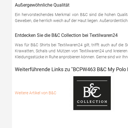
Außergewöhnliche Qualität
Ein hervorstechendes Merkmal von B&C sind die hohen Qualitä
Geweben, die herrlich weich auf der Haut liegen. Außerordentlic
Entdecken Sie die B&C Collection bei Textilwaren24
Was für B&C Shirts bei Textilwaren24 gilt, trifft auch auf di
Krawatten, Schals und Mützen von Textilwaren24 und kreieren S
Kleidungsstücke in Ruhe anprobieren können. Gerne sind wir Ihnen
Weiterführende Links zu "BCPW463 B&C My Polo 
Weitere Artikel von B&C