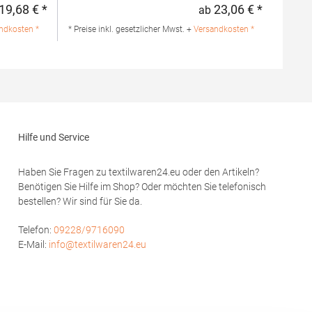
 100%
Kragen und Ärmelabschluss aus 1x1 Ripp-
19,68 € *
23,06 € *
ab
Regulärer Preis:
Regulärer 
mwolle /
Strick 3-Knopfleiste mit HRM-Detail (Ton-in-
lle / 1%
Ton) Ersatzknopf Labelfrei
ndkosten *
* Preise inkl. gesetzlicher Mwst. +
Versandkosten *
Einlaufvorbehandelt und Anti-Pilling
Waschbar bis 60 °C Pfegehinweis: 60 °C
hion GmbH
waschbarTrockner geeignetGrammatur: 180
rf
g/m²Materialzusammensetzung: 100%
modoro.de
BaumwolleAngaben zur
Produktsicherheit: Herst.-Nr.: 601Hersteller:
HRM Textil GmbH Welfenstraße 12 70736
Fellbach Deutschland E-Mail: info@hrm-
Hilfe und Service
textil.de
Haben Sie Fragen zu textilwaren24.eu oder den Artikeln?
Benötigen Sie Hilfe im Shop? Oder möchten Sie telefonisch
bestellen? Wir sind für Sie da.
Telefon:
09228/9716090
E-Mail:
info@textilwaren24.eu