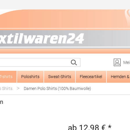
Mei
T-shirts
Poloshirts
Sweat-Shirts
Fleeceartikel
Hemden & 
>
 Shirts
Damen Polo Shirts (100% Baumwolle)
en
ab 12,98 € *