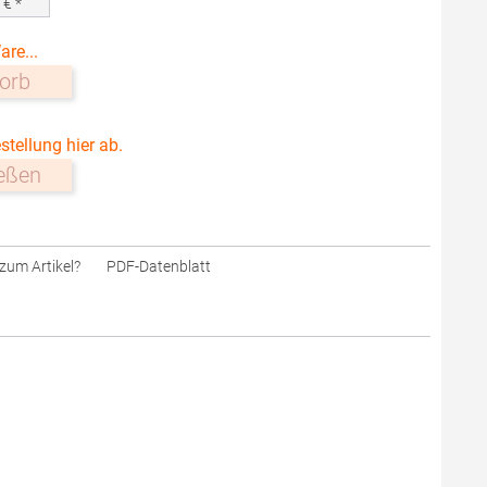
0
€ *
are...
orb
stellung hier ab.
ießen
zum Artikel?
PDF-Datenblatt