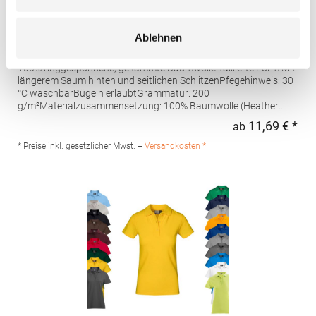
AQ020 Asquith & Fox Damen klassisches Polo
Ablehnen
Poloshirt
100% ringgesponnene, gekämmte Baumwolle Taillierte Form Mit
längerem Saum hinten und seitlichen SchlitzenPfegehinweis: 30
°C waschbarBügeln erlaubtGrammatur: 200
g/m²Materialzusammensetzung: 100% Baumwolle (Heather
Grey: 85% Baumwolle / 15% Viskose)Angaben zur
11,69 € *
ab
Regu
Produktsicherheit: Herst.-Nr.: AQ020Hersteller: Saxnet Ltd Unit 8
Naas Road Bus. Park Naas Road Dublin D12 ER80 ROI Irland E-
* Preise inkl. gesetzlicher Mwst. +
Versandkosten *
Mail: info@asquithandfox.com