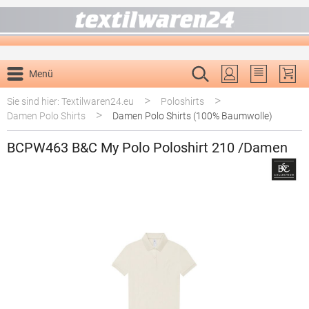
alt springen
Menü
Du hast 0 P
>
>
Sie sind hier: Textilwaren24.eu
Poloshirts
>
Damen Polo Shirts
Damen Polo Shirts (100% Baumwolle)
BCPW463 B&C My Polo Poloshirt 210 /Damen
Bildergalerie überspringen