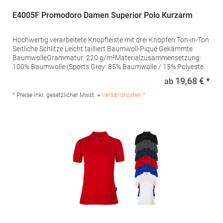
E4005F Promodoro Damen Superior Polo Kurzarm
Hochwertig verarbeitete Knopfleiste mit drei Knöpfen Ton-in-Ton
Seitliche Schlitze Leicht tailliert Baumwoll-Piqué Gekämmte
BaumwolleGrammatur: 220 g/m²Materialzusammensetzung:
100% Baumwolle (Sports Grey: 85% Baumwolle / 15% Polyester),
(Ash: 99% Baumwolle / 1% Polyester)Angaben zur
19,68 € *
ab
Regu
Produktsicherheit: Herst.-Nr.: 4005FHersteller: Promodoro
Fashion GmbH Am Gatherhof 57 40472 Düsseldorf Deutschland
* Preise inkl. gesetzlicher Mwst. +
Versandkosten *
E-Mail: info@promodoro.de