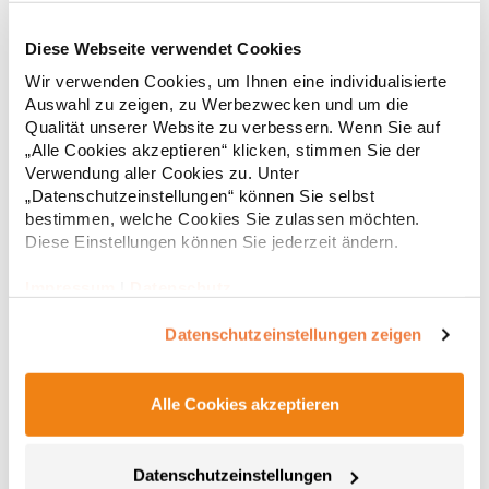
Diese Webseite verwendet Cookies
RY6618 Roly Eco Damen Polo Poloshirtshirt Prince
Wir verwenden Cookies, um Ihnen eine individualisierte
Auswahl zu zeigen, zu Werbezwecken und um die
Tailliertes Kurzarm-Poloshirt für Damen aus zertifizierter Bio-
Qualität unserer Website zu verbessern. Wenn Sie auf
Baumwolle Kragen und Ärmelbündchen aus 1x1-Rippe
„Alle Cookies akzeptieren“ klicken, stimmen Sie der
Knopfleiste mit zwei Knöpfen Verstärkte Nahtabdeckung am
Verwendung aller Cookies zu. Unter
Kragen Seitenschlitze am Saum Herausreißbares
„Datenschutzeinstellungen“ können Sie selbst
LabelPfegehinweis: 40 °C waschbarBügeln erlaubtGrammatur:
12,55 € *
ab
bestimmen, welche Cookies Sie zulassen möchten.
Regu
210 g/m²Materialzusammensetzung: 100% Baumwolle (Heather
Grey: 85% Baumwolle / 15% Viskose)Angaben zur
Diese Einstellungen können Sie jederzeit ändern.
* Preise inkl. gesetzlicher Mwst. +
Versandkosten *
Produktsicherheit: Herst.-Nr.: PO6618Hersteller: GORFACTORY
S.A Ctra. Santomera / Abanilla Km 8.8 30620 Fortuna (Murcia)
Impressum
|
Datenschutz
Spanien E-Mail: info@gorfactory.es
Datenschutzeinstellungen zeigen
Alle Cookies akzeptieren
Datenschutzeinstellungen