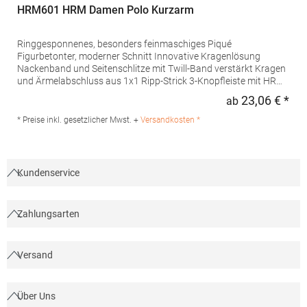
HRM601 HRM Damen Polo Kurzarm
Ringgesponnenes, besonders feinmaschiges Piqué
Figurbetonter, moderner Schnitt Innovative Kragenlösung
Nackenband und Seitenschlitze mit Twill-Band verstärkt Kragen
und Ärmelabschluss aus 1x1 Ripp-Strick 3-Knopfleiste mit HRM-
Detail (Ton-in-Ton) Ersatzknopf Labelfrei Einlaufvorbehandelt
23,06 € *
ab
Regu
und Anti-Pilling Waschbar bis 60 °C Pfegehinweis: 60 °C
waschbarTrockner geeignetGrammatur: 180
* Preise inkl. gesetzlicher Mwst. +
Versandkosten *
g/m²Materialzusammensetzung: 100% BaumwolleAngaben zur
Produktsicherheit: Herst.-Nr.: 601Hersteller: HRM Textil GmbH
Welfenstraße 12 70736 Fellbach Deutschland E-Mail: info@hrm-
textil.de
Kundenservice
Zahlungsarten
Versand
Über Uns