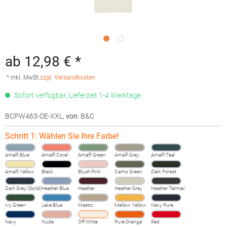
ab 12,98 € *
* inkl. MwSt.
zzgl. Versandkosten
Sofort verfügbar, Lieferzeit 1-4 Werktage
BCPW463-OE-XXL
,
von
: B&C
Schritt 1: Wählen Sie Ihre Farbe!
Amalfi Blue
Amalfi Coral
Amalfi Green
Amalfi Grey
Amalfi Teal
Amalfi Yellow
Black
Blush Pink
Camo Green
Dark Forest
Dark Grey (Solid)
Heather Blue
Heather
Heather Grey
Heather Tarmac
Burgundy
Fog
Ivy Green
Lake Blue
Mastic
Mellow Yellow
Navy Pure
Navy
Nude
Off White
Pure Orange
Red