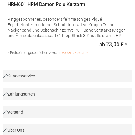
HRM601 HRM Damen Polo Kurzarm
Ringgesponnenes, besonders feinmaschiges Piqué
Figurbetonter, moderner Schnitt Innovative Kragenlösung
Nackenband und Seitenschlitze mit Twill-Band verstärkt Kragen
und Ärmelabschluss aus 1x1 Ripp-Strick 3-Knopfleiste mit HRM-
Detail (Ton-in-Ton) Ersatzknopf Labelfrei Einlaufvorbehandelt
23,06 € *
ab
Regu
und Anti-Pilling Waschbar bis 60 °C Pfegehinweis: 60 °C
waschbarTrockner geeignetGrammatur: 180
* Preise inkl. gesetzlicher Mwst. +
Versandkosten *
g/m²Materialzusammensetzung: 100% BaumwolleAngaben zur
Produktsicherheit: Herst.-Nr.: 601Hersteller: HRM Textil GmbH
Welfenstraße 12 70736 Fellbach Deutschland E-Mail: info@hrm-
textil.de
Kundenservice
Zahlungsarten
Versand
Über Uns