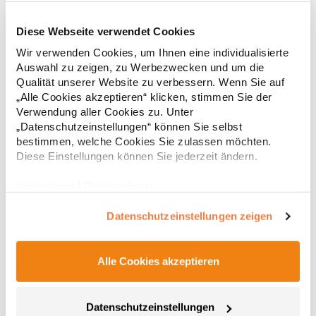
Diese Webseite verwendet Cookies
RY6618 Roly Eco Damen Polo Poloshirtshirt Prince
Wir verwenden Cookies, um Ihnen eine individualisierte
Auswahl zu zeigen, zu Werbezwecken und um die
Tailliertes Kurzarm-Poloshirt für Damen aus zertifizierter Bio-
Qualität unserer Website zu verbessern. Wenn Sie auf
Baumwolle Kragen und Ärmelbündchen aus 1x1-Rippe
„Alle Cookies akzeptieren“ klicken, stimmen Sie der
Knopfleiste mit zwei Knöpfen Verstärkte Nahtabdeckung am
Verwendung aller Cookies zu. Unter
Kragen Seitenschlitze am Saum Herausreißbares
„Datenschutzeinstellungen“ können Sie selbst
LabelPfegehinweis: 40 °C waschbarBügeln erlaubtGrammatur:
12,55 € *
ab
bestimmen, welche Cookies Sie zulassen möchten.
Regu
210 g/m²Materialzusammensetzung: 100% Baumwolle (Heather
Grey: 85% Baumwolle / 15% Viskose)Angaben zur
Diese Einstellungen können Sie jederzeit ändern.
* Preise inkl. gesetzlicher Mwst. +
Versandkosten *
Produktsicherheit: Herst.-Nr.: PO6618Hersteller: GORFACTORY
S.A Ctra. Santomera / Abanilla Km 8.8 30620 Fortuna (Murcia)
Impressum
|
Datenschutz
Spanien E-Mail: info@gorfactory.es
Datenschutzeinstellungen zeigen
Alle Cookies akzeptieren
Datenschutzeinstellungen