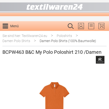
alt springen
Menü
Du hast 0 P
>
>
Sie sind hier: Textilwaren24.eu
Poloshirts
>
Damen Polo Shirts
Damen Polo Shirts (100% Baumwolle)
BCPW463 B&C My Polo Poloshirt 210 /Damen
Bildergalerie überspringen