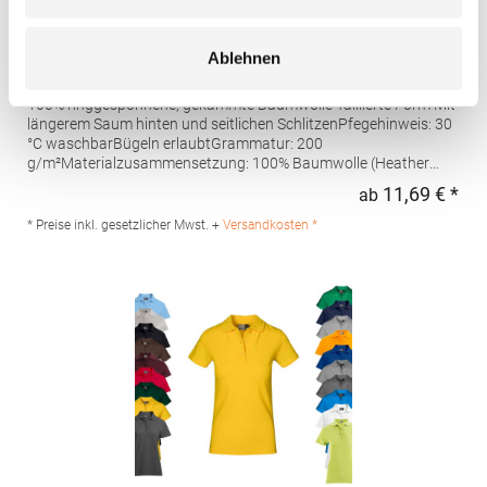
AQ020 Asquith & Fox Damen klassisches Polo
Ablehnen
Poloshirt
100% ringgesponnene, gekämmte Baumwolle Taillierte Form Mit
längerem Saum hinten und seitlichen SchlitzenPfegehinweis: 30
°C waschbarBügeln erlaubtGrammatur: 200
g/m²Materialzusammensetzung: 100% Baumwolle (Heather
Grey: 85% Baumwolle / 15% Viskose)Angaben zur
11,69 € *
ab
Regu
Produktsicherheit: Herst.-Nr.: AQ020Hersteller: Saxnet Ltd Unit 8
Naas Road Bus. Park Naas Road Dublin D12 ER80 ROI Irland E-
* Preise inkl. gesetzlicher Mwst. +
Versandkosten *
Mail: info@asquithandfox.com