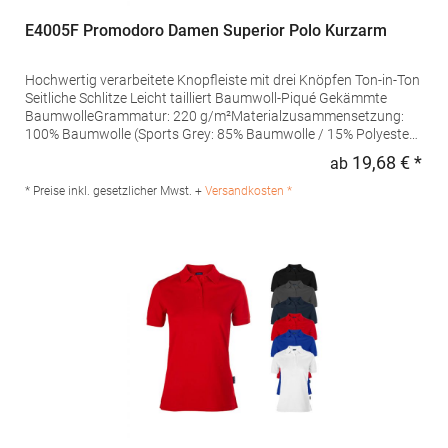
E4005F Promodoro Damen Superior Polo Kurzarm
Hochwertig verarbeitete Knopfleiste mit drei Knöpfen Ton-in-Ton
Seitliche Schlitze Leicht tailliert Baumwoll-Piqué Gekämmte
BaumwolleGrammatur: 220 g/m²Materialzusammensetzung:
100% Baumwolle (Sports Grey: 85% Baumwolle / 15% Polyester),
(Ash: 99% Baumwolle / 1% Polyester)Angaben zur
19,68 € *
ab
Regu
Produktsicherheit: Herst.-Nr.: 4005FHersteller: Promodoro
Fashion GmbH Am Gatherhof 57 40472 Düsseldorf Deutschland
* Preise inkl. gesetzlicher Mwst. +
Versandkosten *
E-Mail: info@promodoro.de