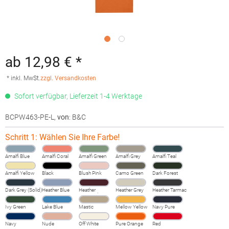
ab 12,98 € *
* inkl. MwSt.
zzgl. Versandkosten
Sofort verfügbar, Lieferzeit 1-4 Werktage
BCPW463-PE-L
,
von
: B&C
Schritt 1: Wählen Sie Ihre Farbe!
Amalfi Blue
Amalfi Coral
Amalfi Green
Amalfi Grey
Amalfi Teal
Amalfi Yellow
Black
Blush Pink
Camo Green
Dark Forest
Dark Grey (Solid)
Heather Blue
Heather
Heather Grey
Heather Tarmac
Burgundy
Fog
Ivy Green
Lake Blue
Mastic
Mellow Yellow
Navy Pure
Navy
Nude
Off White
Pure Orange
Red