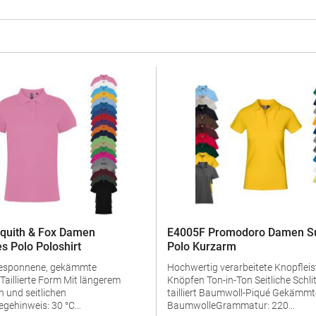
quith & Fox Damen
E4005F Promodoro Damen Su
s Polo Poloshirt
Polo Kurzarm
gesponnene, gekämmte
Hochwertig verarbeitete Knopfleist
Knöpfen Ton-in-Ton Seitliche Schlitze Leicht
 und seitlichen
tailliert Baumwoll-Piqué Gekämmte
egehinweis: 30 °C
BaumwolleGrammatur: 220