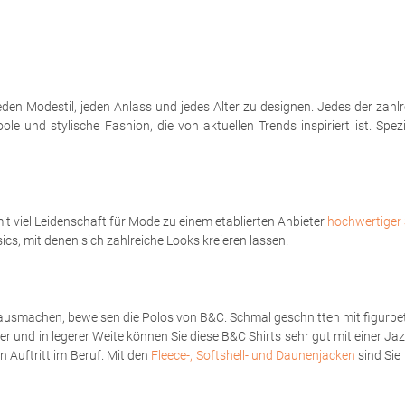
eden Modestil, jeden Anlass und jedes Alter zu designen. Jedes der zahl
le und stylische Fashion, die von aktuellen Trends inspiriert ist. Spe
t viel Leidenschaft für Mode zu einem etablierten Anbieter
hochwertiger 
sics, mit denen sich zahlreiche Looks kreieren lassen.
ausmachen, beweisen die Polos von B&C. Schmal geschnitten mit figurbet
er und in legerer Weite können Sie diese B&C Shirts sehr gut mit einer Ja
 Auftritt im Beruf. Mit den
Fleece-, Softshell- und Daunenjacken
sind Sie 