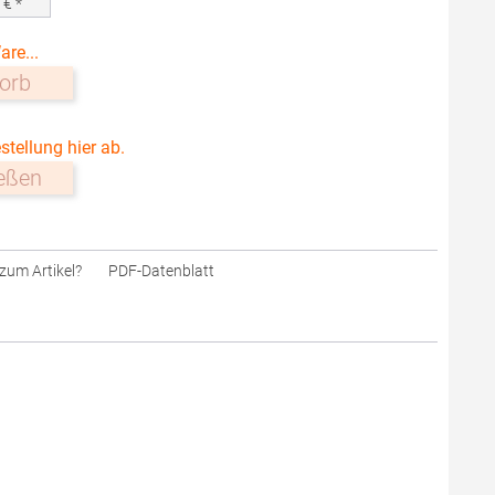
0
€ *
are...
orb
stellung hier ab.
ießen
zum Artikel?
PDF-Datenblatt