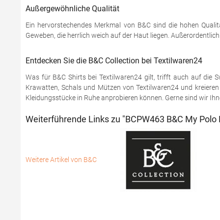
Außergewöhnliche Qualität
Ein hervorstechendes Merkmal von B&C sind die hohen Qualitä
Geweben, die herrlich weich auf der Haut liegen. Außerordentlic
Entdecken Sie die B&C Collection bei Textilwaren24
Was für B&C Shirts bei Textilwaren24 gilt, trifft auch auf di
Krawatten, Schals und Mützen von Textilwaren24 und kreieren S
Kleidungsstücke in Ruhe anprobieren können. Gerne sind wir Ihnen
Weiterführende Links zu "BCPW463 B&C My Polo 
Weitere Artikel von B&C