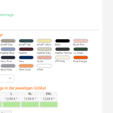
 Werktage
e!
Amalfi Grey
Amalfi Teal
Amalfi Yellow
Black
Blush Pink
)
Heather Blue
Heather
Heather Grey
Heather Tarmac
Ivy Green
Burgundy
Fog
Navy Pure
Navy
Nude
Off White
Pure Orange
Sport Grey
Tahiti Coral
White
(Heather)
ge in der jeweiligen Größe!
L
XL
XXL
12,98 € *
12,98 € *
12,98 € *