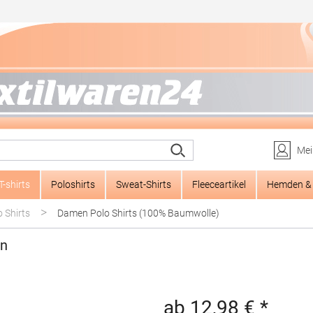
Mei
T-shirts
Poloshirts
Sweat-Shirts
Fleeceartikel
Hemden & 
>
 Shirts
Damen Polo Shirts (100% Baumwolle)
en
ab 12,98 € *