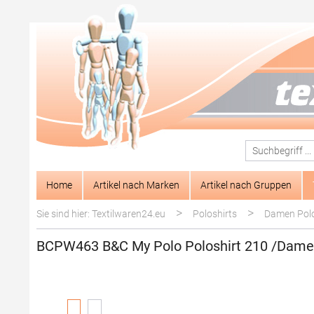
springen
Zur Hauptnavigation springen
Home
Artikel nach Marken
Artikel nach Gruppen
>
>
Sie sind hier: Textilwaren24.eu
Poloshirts
Damen Polo
BCPW463 B&C My Polo Poloshirt 210 /Dam
Bildergalerie überspringen