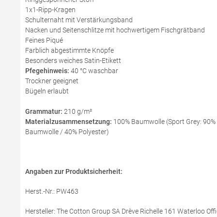
1x1-Ripp-Kragen
Schulternaht mit Verstärkungsband
Nacken und Seitenschlitze mit hochwertigem Fischgrätband
Feines Piqué
Farblich abgestimmte Knöpfe
Besonders weiches Satin-Etikett
Pfegehinweis:
40 °C waschbar
Trockner geeignet
Bügeln erlaubt
Grammatur:
210 g/m²
Materialzusammensetzung:
100% Baumwolle (Sport Grey: 90% B
Baumwolle / 40% Polyester)
Angaben zur Produktsicherheit:
Herst.-Nr.: PW463
Hersteller: The Cotton Group SA Drève Richelle 161 Waterloo Offi