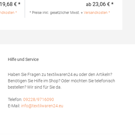
 100%
Kragen und Ärmelabschluss aus 1x1 Ripp-
19,68 € *
23,06 € *
ab
Regulärer Preis:
Regulärer 
mwolle /
Strick 3-Knopfleiste mit HRM-Detail (Ton-in-
lle / 1%
Ton) Ersatzknopf Labelfrei
ndkosten *
* Preise inkl. gesetzlicher Mwst. +
Versandkosten *
Einlaufvorbehandelt und Anti-Pilling
Waschbar bis 60 °C Pfegehinweis: 60 °C
hion GmbH
waschbarTrockner geeignetGrammatur: 180
rf
g/m²Materialzusammensetzung: 100%
modoro.de
BaumwolleAngaben zur
Produktsicherheit: Herst.-Nr.: 601Hersteller:
HRM Textil GmbH Welfenstraße 12 70736
Fellbach Deutschland E-Mail: info@hrm-
Hilfe und Service
textil.de
Haben Sie Fragen zu textilwaren24.eu oder den Artikeln?
Benötigen Sie Hilfe im Shop? Oder möchten Sie telefonisch
bestellen? Wir sind für Sie da.
Telefon:
09228/9716090
E-Mail:
info@textilwaren24.eu