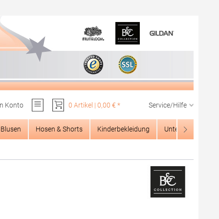
n Konto
0 Artikel | 0,00 € *
Service/Hilfe
Du hast 0 Produkte auf dem Merkzettel
Blusen
Hosen & Shorts
Kinderbekleidung
Unterwäsche