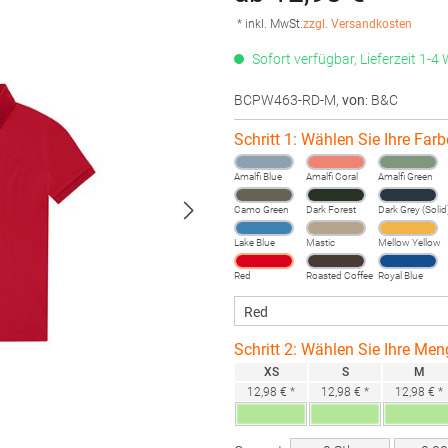
* inkl. MwSt.
zzgl. Versandkosten
Sofort verfügbar, Lieferzeit 1-4
BCPW463-RD-M
,
von
: B&C
Schritt 1: Wählen Sie Ihre Farb
Amalfi Blue
Amalfi Coral
Amalfi Green
Camo Green
Dark Forest
Dark Grey (Solid
Lake Blue
Mastic
Mellow Yellow
Red
Roasted Coffee
Royal Blue
Schritt 2: Wählen Sie Ihre Men
XS
S
M
12,98 € *
12,98 € *
12,98 € *