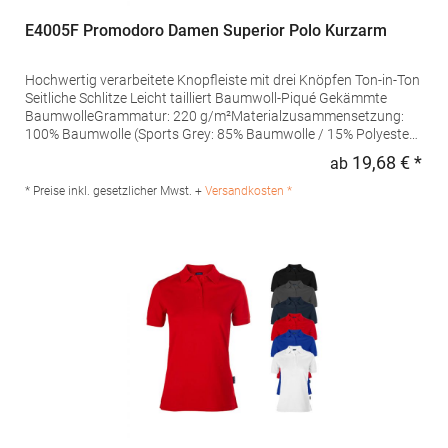
E4005F Promodoro Damen Superior Polo Kurzarm
Hochwertig verarbeitete Knopfleiste mit drei Knöpfen Ton-in-Ton
Seitliche Schlitze Leicht tailliert Baumwoll-Piqué Gekämmte
BaumwolleGrammatur: 220 g/m²Materialzusammensetzung:
100% Baumwolle (Sports Grey: 85% Baumwolle / 15% Polyester),
(Ash: 99% Baumwolle / 1% Polyester)Angaben zur
19,68 € *
ab
Regu
Produktsicherheit: Herst.-Nr.: 4005FHersteller: Promodoro
Fashion GmbH Am Gatherhof 57 40472 Düsseldorf Deutschland
* Preise inkl. gesetzlicher Mwst. +
Versandkosten *
E-Mail: info@promodoro.de