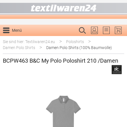
alt springen
Menü
Du hast 0 P
>
>
Sie sind hier: Textilwaren24.eu
Poloshirts
>
Damen Polo Shirts
Damen Polo Shirts (100% Baumwolle)
BCPW463 B&C My Polo Poloshirt 210 /Damen
Bildergalerie überspringen