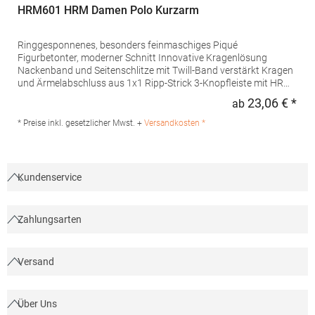
HRM601 HRM Damen Polo Kurzarm
Ringgesponnenes, besonders feinmaschiges Piqué
Figurbetonter, moderner Schnitt Innovative Kragenlösung
Nackenband und Seitenschlitze mit Twill-Band verstärkt Kragen
und Ärmelabschluss aus 1x1 Ripp-Strick 3-Knopfleiste mit HRM-
Detail (Ton-in-Ton) Ersatzknopf Labelfrei Einlaufvorbehandelt
23,06 € *
ab
Regu
und Anti-Pilling Waschbar bis 60 °C Pfegehinweis: 60 °C
waschbarTrockner geeignetGrammatur: 180
* Preise inkl. gesetzlicher Mwst. +
Versandkosten *
g/m²Materialzusammensetzung: 100% BaumwolleAngaben zur
Produktsicherheit: Herst.-Nr.: 601Hersteller: HRM Textil GmbH
Welfenstraße 12 70736 Fellbach Deutschland E-Mail: info@hrm-
textil.de
Kundenservice
Zahlungsarten
Versand
Über Uns