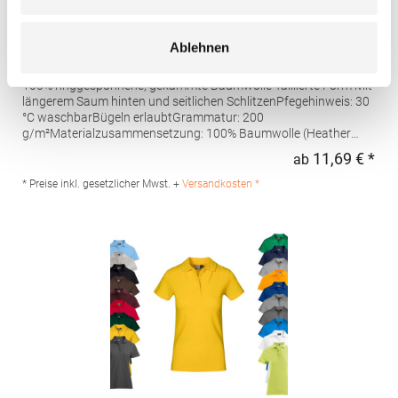
AQ020 Asquith & Fox Damen klassisches Polo
Ablehnen
Poloshirt
100% ringgesponnene, gekämmte Baumwolle Taillierte Form Mit
längerem Saum hinten und seitlichen SchlitzenPfegehinweis: 30
°C waschbarBügeln erlaubtGrammatur: 200
g/m²Materialzusammensetzung: 100% Baumwolle (Heather
Grey: 85% Baumwolle / 15% Viskose)Angaben zur
11,69 € *
ab
Regu
Produktsicherheit: Herst.-Nr.: AQ020Hersteller: Saxnet Ltd Unit 8
Naas Road Bus. Park Naas Road Dublin D12 ER80 ROI Irland E-
* Preise inkl. gesetzlicher Mwst. +
Versandkosten *
Mail: info@asquithandfox.com