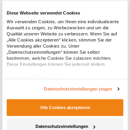
Diese Webseite verwendet Cookies
RY6618 Roly Eco Damen Polo Poloshirtshirt Prince
Wir verwenden Cookies, um Ihnen eine individualisierte
Auswahl zu zeigen, zu Werbezwecken und um die
Tailliertes Kurzarm-Poloshirt für Damen aus zertifizierter Bio-
Qualität unserer Website zu verbessern. Wenn Sie auf
Baumwolle Kragen und Ärmelbündchen aus 1x1-Rippe
„Alle Cookies akzeptieren“ klicken, stimmen Sie der
Knopfleiste mit zwei Knöpfen Verstärkte Nahtabdeckung am
Verwendung aller Cookies zu. Unter
Kragen Seitenschlitze am Saum Herausreißbares
„Datenschutzeinstellungen“ können Sie selbst
LabelPfegehinweis: 40 °C waschbarBügeln erlaubtGrammatur:
12,55 € *
ab
bestimmen, welche Cookies Sie zulassen möchten.
Regu
210 g/m²Materialzusammensetzung: 100% Baumwolle (Heather
Grey: 85% Baumwolle / 15% Viskose)Angaben zur
Diese Einstellungen können Sie jederzeit ändern.
* Preise inkl. gesetzlicher Mwst. +
Versandkosten *
Produktsicherheit: Herst.-Nr.: PO6618Hersteller: GORFACTORY
S.A Ctra. Santomera / Abanilla Km 8.8 30620 Fortuna (Murcia)
Impressum
|
Datenschutz
Spanien E-Mail: info@gorfactory.es
Datenschutzeinstellungen zeigen
Alle Cookies akzeptieren
Datenschutzeinstellungen