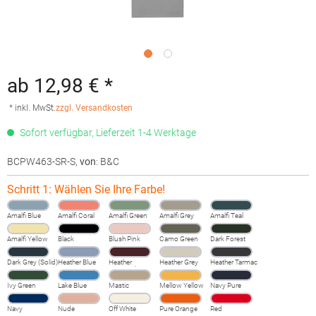
ab 12,98 € *
* inkl. MwSt.
zzgl. Versandkosten
Sofort verfügbar, Lieferzeit 1-4 Werktage
BCPW463-SR-S
,
von
: B&C
Schritt 1: Wählen Sie Ihre Farbe!
Amalfi Blue
Amalfi Coral
Amalfi Green
Amalfi Grey
Amalfi Teal
Amalfi Yellow
Black
Blush Pink
Camo Green
Dark Forest
Dark Grey (Solid)
Heather Blue
Heather
Heather Grey
Heather Tarmac
Burgundy
Fog
Ivy Green
Lake Blue
Mastic
Mellow Yellow
Navy Pure
Navy
Nude
Off White
Pure Orange
Red