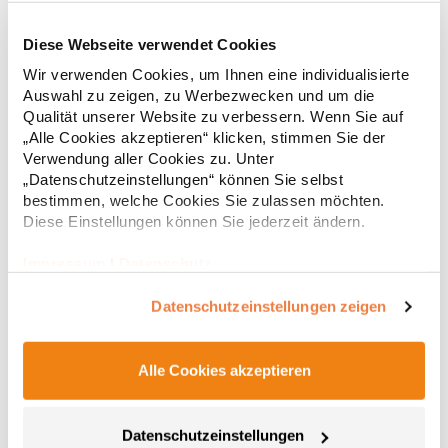
Diese Webseite verwendet Cookies
RY6618 Roly Eco Damen Polo Poloshirtshirt Prince
Wir verwenden Cookies, um Ihnen eine individualisierte
Auswahl zu zeigen, zu Werbezwecken und um die
Tailliertes Kurzarm-Poloshirt für Damen aus zertifizierter Bio-
Qualität unserer Website zu verbessern. Wenn Sie auf
Baumwolle Kragen und Ärmelbündchen aus 1x1-Rippe
„Alle Cookies akzeptieren“ klicken, stimmen Sie der
Knopfleiste mit zwei Knöpfen Verstärkte Nahtabdeckung am
Verwendung aller Cookies zu. Unter
Kragen Seitenschlitze am Saum Herausreißbares
„Datenschutzeinstellungen“ können Sie selbst
LabelPfegehinweis: 40 °C waschbarBügeln erlaubtGrammatur:
12,55 € *
ab
bestimmen, welche Cookies Sie zulassen möchten.
Regu
210 g/m²Materialzusammensetzung: 100% Baumwolle (Heather
Grey: 85% Baumwolle / 15% Viskose)Angaben zur
Diese Einstellungen können Sie jederzeit ändern.
* Preise inkl. gesetzlicher Mwst. +
Versandkosten *
Produktsicherheit: Herst.-Nr.: PO6618Hersteller: GORFACTORY
S.A Ctra. Santomera / Abanilla Km 8.8 30620 Fortuna (Murcia)
Impressum
|
Datenschutz
Spanien E-Mail: info@gorfactory.es
Datenschutzeinstellungen zeigen
Alle Cookies akzeptieren
Datenschutzeinstellungen