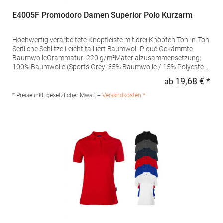
E4005F Promodoro Damen Superior Polo Kurzarm
Hochwertig verarbeitete Knopfleiste mit drei Knöpfen Ton-in-Ton
Seitliche Schlitze Leicht tailliert Baumwoll-Piqué Gekämmte
BaumwolleGrammatur: 220 g/m²Materialzusammensetzung:
100% Baumwolle (Sports Grey: 85% Baumwolle / 15% Polyester),
(Ash: 99% Baumwolle / 1% Polyester)Angaben zur
19,68 € *
ab
Regu
Produktsicherheit: Herst.-Nr.: 4005FHersteller: Promodoro
Fashion GmbH Am Gatherhof 57 40472 Düsseldorf Deutschland
* Preise inkl. gesetzlicher Mwst. +
Versandkosten *
E-Mail: info@promodoro.de