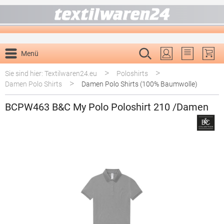
alt springen
Menü
Du hast 0 P
>
>
Sie sind hier: Textilwaren24.eu
Poloshirts
>
Damen Polo Shirts
Damen Polo Shirts (100% Baumwolle)
BCPW463 B&C My Polo Poloshirt 210 /Damen
Bildergalerie überspringen