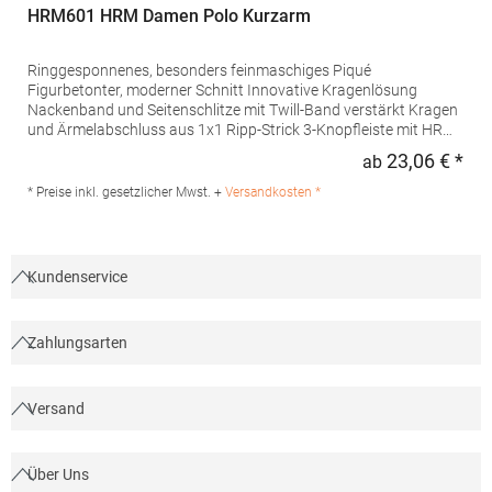
HRM601 HRM Damen Polo Kurzarm
Ringgesponnenes, besonders feinmaschiges Piqué
Figurbetonter, moderner Schnitt Innovative Kragenlösung
Nackenband und Seitenschlitze mit Twill-Band verstärkt Kragen
und Ärmelabschluss aus 1x1 Ripp-Strick 3-Knopfleiste mit HRM-
Detail (Ton-in-Ton) Ersatzknopf Labelfrei Einlaufvorbehandelt
23,06 € *
ab
Regu
und Anti-Pilling Waschbar bis 60 °C Pfegehinweis: 60 °C
waschbarTrockner geeignetGrammatur: 180
* Preise inkl. gesetzlicher Mwst. +
Versandkosten *
g/m²Materialzusammensetzung: 100% BaumwolleAngaben zur
Produktsicherheit: Herst.-Nr.: 601Hersteller: HRM Textil GmbH
Welfenstraße 12 70736 Fellbach Deutschland E-Mail: info@hrm-
textil.de
Kundenservice
Zahlungsarten
Versand
Über Uns