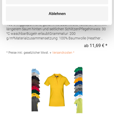
AQ020 Asquith & Fox Damen klassisches Polo
Ablehnen
Poloshirt
100% ringgesponnene, gekämmte Baumwolle Taillierte Form Mit
längerem Saum hinten und seitlichen SchlitzenPfegehinweis: 30
°C waschbarBügeln erlaubtGrammatur: 200
g/m²Materialzusammensetzung: 100% Baumwolle (Heather
Grey: 85% Baumwolle / 15% Viskose)Angaben zur
11,69 € *
ab
Regu
Produktsicherheit: Herst.-Nr.: AQ020Hersteller: Saxnet Ltd Unit 8
Naas Road Bus. Park Naas Road Dublin D12 ER80 ROI Irland E-
* Preise inkl. gesetzlicher Mwst. +
Versandkosten *
Mail: info@asquithandfox.com