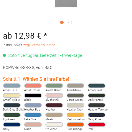
ab 12,98 € *
* inkl. MwSt.
zzgl. Versandkosten
Sofort verfügbar, Lieferzeit 1-4 Werktage
BCPW463-SR-XS
,
von
: B&C
Schritt 1: Wählen Sie Ihre Farbe!
Amalfi Blue
Amalfi Coral
Amalfi Green
Amalfi Grey
Amalfi Teal
Amalfi Yellow
Black
Blush Pink
Camo Green
Dark Forest
Dark Grey (Solid)
Heather Blue
Heather
Heather Grey
Heather Tarmac
Burgundy
Fog
Ivy Green
Lake Blue
Mastic
Mellow Yellow
Navy Pure
Navy
Nude
Off White
Pure Orange
Red