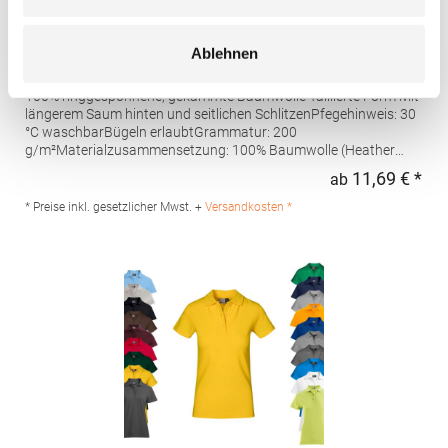
AQ020 Asquith & Fox Damen klassisches Polo
Ablehnen
Poloshirt
100% ringgesponnene, gekämmte Baumwolle Taillierte Form Mit
längerem Saum hinten und seitlichen SchlitzenPfegehinweis: 30
°C waschbarBügeln erlaubtGrammatur: 200
g/m²Materialzusammensetzung: 100% Baumwolle (Heather
Grey: 85% Baumwolle / 15% Viskose)Angaben zur
11,69 € *
ab
Regu
Produktsicherheit: Herst.-Nr.: AQ020Hersteller: Saxnet Ltd Unit 8
Naas Road Bus. Park Naas Road Dublin D12 ER80 ROI Irland E-
* Preise inkl. gesetzlicher Mwst. +
Versandkosten *
Mail: info@asquithandfox.com