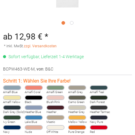
ab 12,98 € *
* inkl. MwSt.
zzgl. Versandkosten
Sofort verfügbar, Lieferzeit 1-4 Werktage
BCPW463-WE-M
,
von
: B&C
Schritt 1: Wählen Sie Ihre Farbe!
Amalfi Blue
Amalfi Coral
Amalfi Green
Amalfi Grey
Amalfi Teal
Amalfi Yellow
Black
Blush Pink
Camo Green
Dark Forest
Dark Grey (Solid)
Heather Blue
Heather
Heather Grey
Heather Tarmac
Burgundy
Fog
Ivy Green
Lake Blue
Mastic
Mellow Yellow
Navy Pure
Navy
Nude
Off White
Pure Orange
Red