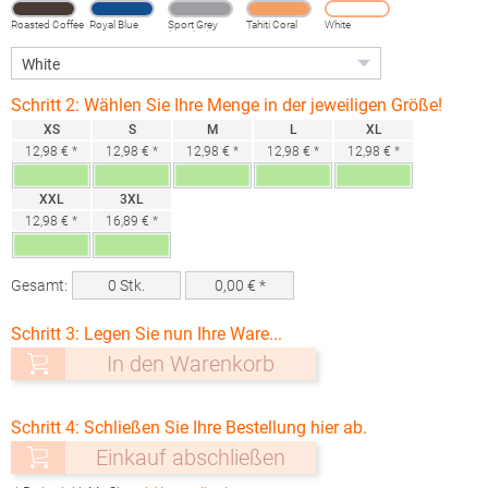
Roasted Coffee
Royal Blue
Sport Grey
Tahiti Coral
White
(Heather)
Schritt 2: Wählen Sie Ihre Menge in der jeweiligen Größe!
XS
S
M
L
XL
12,98 € *
12,98 € *
12,98 € *
12,98 € *
12,98 € *
XXL
3XL
12,98 € *
16,89 € *
Gesamt:
0
Stk.
0,00
€ *
Schritt 3: Legen Sie nun Ihre Ware...
In den Warenkorb
Schritt 4: Schließen Sie Ihre Bestellung hier ab.
Einkauf abschließen