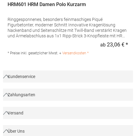
HRM601 HRM Damen Polo Kurzarm
Ringgesponnenes, besonders feinmaschiges Piqué
Figurbetonter, moderner Schnitt Innovative Kragenlösung
Nackenband und Seitenschlitze mit Twill-Band verstärkt Kragen
und Ärmelabschluss aus 1x1 Ripp-Strick 3-Knopfleiste mit HRM-
Detail (Ton-in-Ton) Ersatzknopf Labelfrei Einlaufvorbehandelt
23,06 € *
ab
Regu
und Anti-Pilling Waschbar bis 60 °C Pfegehinweis: 60 °C
waschbarTrockner geeignetGrammatur: 180
* Preise inkl. gesetzlicher Mwst. +
Versandkosten *
g/m²Materialzusammensetzung: 100% BaumwolleAngaben zur
Produktsicherheit: Herst.-Nr.: 601Hersteller: HRM Textil GmbH
Welfenstraße 12 70736 Fellbach Deutschland E-Mail: info@hrm-
textil.de
Kundenservice
Zahlungsarten
Versand
Über Uns