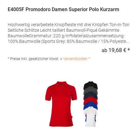
E4005F Promodoro Damen Superior Polo Kurzarm
Hochwertig verarbeitete Knopfleiste mit drei Knöpfen Ton-in-Ton
Seitliche Schlitze Leicht tailliert Baumwoll-Piqué Gekämmte
BaumwolleGrammatur: 220 g/m²Materialzusammensetzung:
100% Baumwolle (Sports Grey: 85% Baumwolle / 15% Polyester),
(Ash: 99% Baumwolle / 1% Polyester)Angaben zur
19,68 € *
ab
Regu
Produktsicherheit: Herst.-Nr.: 4005FHersteller: Promodoro
Fashion GmbH Am Gatherhof 57 40472 Düsseldorf Deutschland
* Preise inkl. gesetzlicher Mwst. +
Versandkosten *
E-Mail: info@promodoro.de