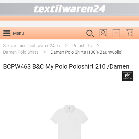
alt springen
Menü
Du hast 0 P
>
>
Sie sind hier: Textilwaren24.eu
Poloshirts
>
Damen Polo Shirts
Damen Polo Shirts (100% Baumwolle)
BCPW463 B&C My Polo Poloshirt 210 /Damen
Bildergalerie überspringen