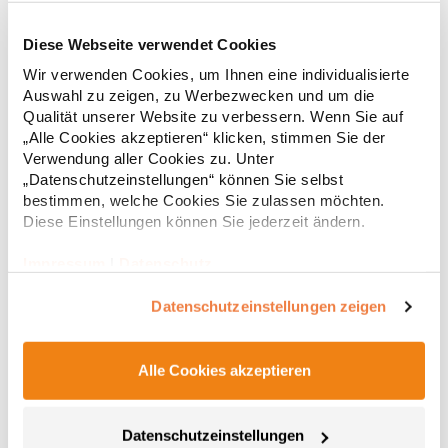
Diese Webseite verwendet Cookies
RY6618 Roly Eco Damen Polo Poloshirtshirt Prince
Wir verwenden Cookies, um Ihnen eine individualisierte
Auswahl zu zeigen, zu Werbezwecken und um die
Tailliertes Kurzarm-Poloshirt für Damen aus zertifizierter Bio-
Qualität unserer Website zu verbessern. Wenn Sie auf
Baumwolle Kragen und Ärmelbündchen aus 1x1-Rippe
„Alle Cookies akzeptieren“ klicken, stimmen Sie der
Knopfleiste mit zwei Knöpfen Verstärkte Nahtabdeckung am
Verwendung aller Cookies zu. Unter
Kragen Seitenschlitze am Saum Herausreißbares
„Datenschutzeinstellungen“ können Sie selbst
LabelPfegehinweis: 40 °C waschbarBügeln erlaubtGrammatur:
12,55 € *
ab
bestimmen, welche Cookies Sie zulassen möchten.
Regu
210 g/m²Materialzusammensetzung: 100% Baumwolle (Heather
Grey: 85% Baumwolle / 15% Viskose)Angaben zur
Diese Einstellungen können Sie jederzeit ändern.
* Preise inkl. gesetzlicher Mwst. +
Versandkosten *
Produktsicherheit: Herst.-Nr.: PO6618Hersteller: GORFACTORY
S.A Ctra. Santomera / Abanilla Km 8.8 30620 Fortuna (Murcia)
Impressum
|
Datenschutz
Spanien E-Mail: info@gorfactory.es
Datenschutzeinstellungen zeigen
Alle Cookies akzeptieren
Datenschutzeinstellungen