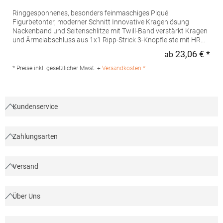
Ringgesponnenes, besonders feinmaschiges Piqué
Figurbetonter, moderner Schnitt Innovative Kragenlösung
Nackenband und Seitenschlitze mit Twill-Band verstärkt Kragen
und Ärmelabschluss aus 1x1 Ripp-Strick 3-Knopfleiste mit HRM-
Detail (Ton-in-Ton) Ersatzknopf Labelfrei Einlaufvorbehandelt
23,06 € *
ab
Regu
und Anti-Pilling Waschbar bis 60 °C Pfegehinweis: 60 °C
waschbarTrockner geeignetGrammatur: 180
* Preise inkl. gesetzlicher Mwst. +
Versandkosten *
g/m²Materialzusammensetzung: 100% BaumwolleAngaben zur
Produktsicherheit: Herst.-Nr.: 601Hersteller: HRM Textil GmbH
Welfenstraße 12 70736 Fellbach Deutschland E-Mail: info@hrm-
textil.de
Kundenservice
Zahlungsarten
Versand
Über Uns