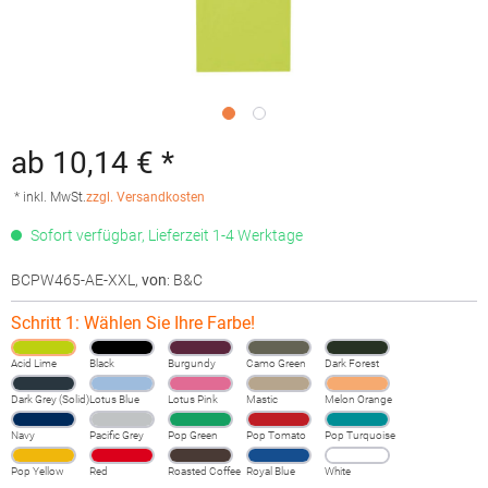
ab 10,14 € *
* inkl. MwSt.
zzgl. Versandkosten
Sofort verfügbar, Lieferzeit 1-4 Werktage
BCPW465-AE-XXL
,
von
: B&C
Schritt 1: Wählen Sie Ihre Farbe!
Acid Lime
Black
Burgundy
Camo Green
Dark Forest
Dark Grey (Solid)
Lotus Blue
Lotus Pink
Mastic
Melon Orange
Navy
Pacific Grey
Pop Green
Pop Tomato
Pop Turquoise
Pop Yellow
Red
Roasted Coffee
Royal Blue
White