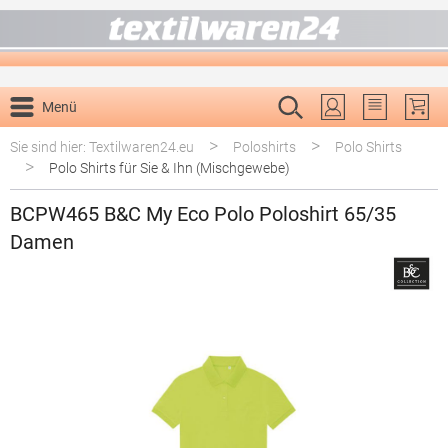
alt springen
Menü
Du hast 0 P
>
>
Sie sind hier: Textilwaren24.eu
Poloshirts
Polo Shirts
>
Polo Shirts für Sie & Ihn (Mischgewebe)
BCPW465 B&C My Eco Polo Poloshirt 65/35
Damen
Bildergalerie überspringen