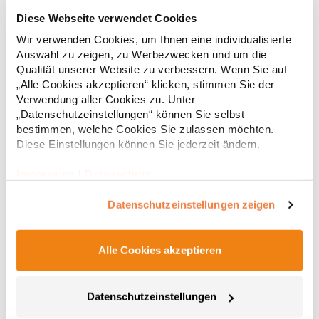
RY6618 Roly Eco Damen Polo Poloshirtshirt Prince
Diese Webseite verwendet Cookies
Wir verwenden Cookies, um Ihnen eine individualisierte
Tailliertes Kurzarm-Poloshirt für Damen aus zertifizierter Bio-
Auswahl zu zeigen, zu Werbezwecken und um die
Baumwolle Kragen und Ärmelbündchen aus 1x1-Rippe
Qualität unserer Website zu verbessern. Wenn Sie auf
Knopfleiste mit zwei Knöpfen Verstärkte Nahtabdeckung am
„Alle Cookies akzeptieren“ klicken, stimmen Sie der
Kragen Seitenschlitze am Saum Herausreißbares
Verwendung aller Cookies zu. Unter
LabelPfegehinweis: 40 °C waschbarBügeln erlaubtGrammatur:
12,55 € *
ab
„Datenschutzeinstellungen“ können Sie selbst
Regu
210 g/m²Materialzusammensetzung: 100% Baumwolle (Heather
bestimmen, welche Cookies Sie zulassen möchten.
Grey: 85% Baumwolle / 15% Viskose)Angaben zur
* Preise inkl. gesetzlicher Mwst. +
Versandkosten *
Produktsicherheit: Herst.-Nr.: PO6618Hersteller: GORFACTORY
Diese Einstellungen können Sie jederzeit ändern.
S.A Ctra. Santomera / Abanilla Km 8.8 30620 Fortuna (Murcia)
Spanien E-Mail: info@gorfactory.es
Impressum
|
Datenschutz
Datenschutzeinstellungen zeigen
Alle Cookies akzeptieren
Datenschutzeinstellungen