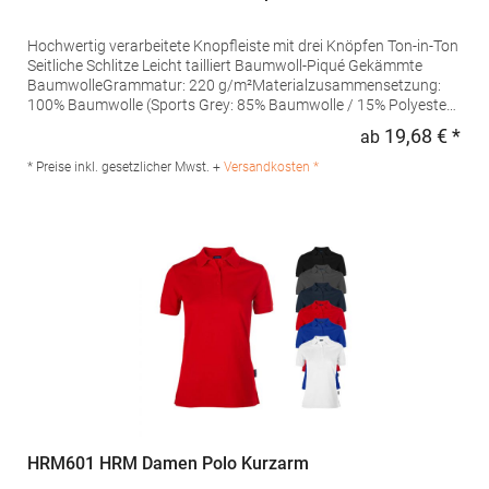
Hochwertig verarbeitete Knopfleiste mit drei Knöpfen Ton-in-Ton
Seitliche Schlitze Leicht tailliert Baumwoll-Piqué Gekämmte
BaumwolleGrammatur: 220 g/m²Materialzusammensetzung:
100% Baumwolle (Sports Grey: 85% Baumwolle / 15% Polyester),
(Ash: 99% Baumwolle / 1% Polyester)Angaben zur
19,68 € *
ab
Regu
Produktsicherheit: Herst.-Nr.: 4005FHersteller: Promodoro
Fashion GmbH Am Gatherhof 57 40472 Düsseldorf Deutschland
* Preise inkl. gesetzlicher Mwst. +
Versandkosten *
E-Mail: info@promodoro.de
HRM601 HRM Damen Polo Kurzarm