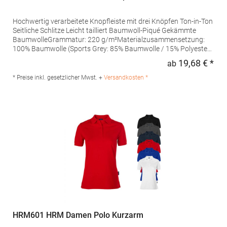
Hochwertig verarbeitete Knopfleiste mit drei Knöpfen Ton-in-Ton
Seitliche Schlitze Leicht tailliert Baumwoll-Piqué Gekämmte
BaumwolleGrammatur: 220 g/m²Materialzusammensetzung:
100% Baumwolle (Sports Grey: 85% Baumwolle / 15% Polyester),
(Ash: 99% Baumwolle / 1% Polyester)Angaben zur
19,68 € *
ab
Regu
Produktsicherheit: Herst.-Nr.: 4005FHersteller: Promodoro
Fashion GmbH Am Gatherhof 57 40472 Düsseldorf Deutschland
* Preise inkl. gesetzlicher Mwst. +
Versandkosten *
E-Mail: info@promodoro.de
HRM601 HRM Damen Polo Kurzarm