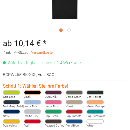
ab 10,14 € *
* inkl. MwSt.
zzgl. Versandkosten
Sofort verfügbar, Lieferzeit 1-4 Werktage
BCPW465-BK-XXL
,
von
: B&C
Schritt 1: Wählen Sie Ihre Farbe!
Acid Lime
Black
Burgundy
Camo Green
Dark Forest
Dark Grey (Solid)
Lotus Blue
Lotus Pink
Mastic
Melon Orange
Navy
Pacific Grey
Pop Green
Pop Tomato
Pop Turquoise
Pop Yellow
Red
Roasted Coffee
Royal Blue
White