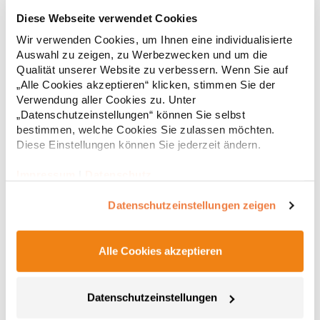
RY6618 Roly Eco Damen Polo Poloshirtshirt Prince
Diese Webseite verwendet Cookies
Wir verwenden Cookies, um Ihnen eine individualisierte
Tailliertes Kurzarm-Poloshirt für Damen aus zertifizierter Bio-
Auswahl zu zeigen, zu Werbezwecken und um die
Baumwolle Kragen und Ärmelbündchen aus 1x1-Rippe
Qualität unserer Website zu verbessern. Wenn Sie auf
Knopfleiste mit zwei Knöpfen Verstärkte Nahtabdeckung am
„Alle Cookies akzeptieren“ klicken, stimmen Sie der
Kragen Seitenschlitze am Saum Herausreißbares
Verwendung aller Cookies zu. Unter
LabelPfegehinweis: 40 °C waschbarBügeln erlaubtGrammatur:
12,55 € *
ab
„Datenschutzeinstellungen“ können Sie selbst
Regu
210 g/m²Materialzusammensetzung: 100% Baumwolle (Heather
bestimmen, welche Cookies Sie zulassen möchten.
Grey: 85% Baumwolle / 15% Viskose)Angaben zur
* Preise inkl. gesetzlicher Mwst. +
Versandkosten *
Produktsicherheit: Herst.-Nr.: PO6618Hersteller: GORFACTORY
Diese Einstellungen können Sie jederzeit ändern.
S.A Ctra. Santomera / Abanilla Km 8.8 30620 Fortuna (Murcia)
Spanien E-Mail: info@gorfactory.es
Impressum
|
Datenschutz
Datenschutzeinstellungen zeigen
Alle Cookies akzeptieren
Datenschutzeinstellungen