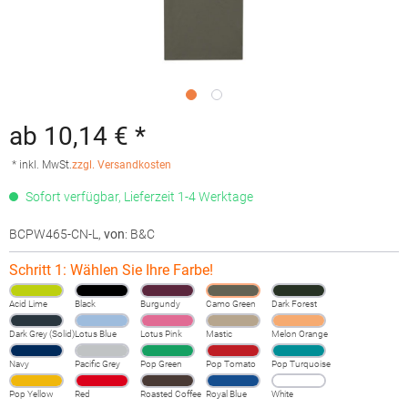
ab 10,14 € *
* inkl. MwSt.
zzgl. Versandkosten
Sofort verfügbar, Lieferzeit 1-4 Werktage
BCPW465-CN-L
,
von
: B&C
Schritt 1: Wählen Sie Ihre Farbe!
Acid Lime
Black
Burgundy
Camo Green
Dark Forest
Dark Grey (Solid)
Lotus Blue
Lotus Pink
Mastic
Melon Orange
Navy
Pacific Grey
Pop Green
Pop Tomato
Pop Turquoise
Pop Yellow
Red
Roasted Coffee
Royal Blue
White