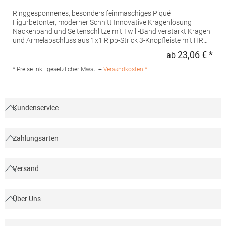
Ringgesponnenes, besonders feinmaschiges Piqué
Figurbetonter, moderner Schnitt Innovative Kragenlösung
Nackenband und Seitenschlitze mit Twill-Band verstärkt Kragen
und Ärmelabschluss aus 1x1 Ripp-Strick 3-Knopfleiste mit HRM-
Detail (Ton-in-Ton) Ersatzknopf Labelfrei Einlaufvorbehandelt
23,06 € *
ab
Regu
und Anti-Pilling Waschbar bis 60 °C Pfegehinweis: 60 °C
waschbarTrockner geeignetGrammatur: 180
* Preise inkl. gesetzlicher Mwst. +
Versandkosten *
g/m²Materialzusammensetzung: 100% BaumwolleAngaben zur
Produktsicherheit: Herst.-Nr.: 601Hersteller: HRM Textil GmbH
Welfenstraße 12 70736 Fellbach Deutschland E-Mail: info@hrm-
textil.de
Kundenservice
Zahlungsarten
Versand
Über Uns