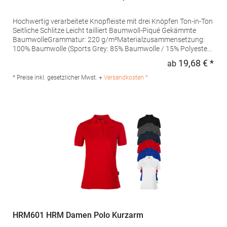
Hochwertig verarbeitete Knopfleiste mit drei Knöpfen Ton-in-Ton
Seitliche Schlitze Leicht tailliert Baumwoll-Piqué Gekämmte
BaumwolleGrammatur: 220 g/m²Materialzusammensetzung:
100% Baumwolle (Sports Grey: 85% Baumwolle / 15% Polyester),
(Ash: 99% Baumwolle / 1% Polyester)Angaben zur
19,68 € *
ab
Regu
Produktsicherheit: Herst.-Nr.: 4005FHersteller: Promodoro
Fashion GmbH Am Gatherhof 57 40472 Düsseldorf Deutschland
* Preise inkl. gesetzlicher Mwst. +
Versandkosten *
E-Mail: info@promodoro.de
HRM601 HRM Damen Polo Kurzarm