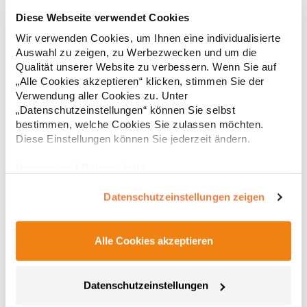
RY6618 Roly Eco Damen Polo Poloshirtshirt Prince
Diese Webseite verwendet Cookies
Wir verwenden Cookies, um Ihnen eine individualisierte
Tailliertes Kurzarm-Poloshirt für Damen aus zertifizierter Bio-
Auswahl zu zeigen, zu Werbezwecken und um die
Baumwolle Kragen und Ärmelbündchen aus 1x1-Rippe
Qualität unserer Website zu verbessern. Wenn Sie auf
Knopfleiste mit zwei Knöpfen Verstärkte Nahtabdeckung am
„Alle Cookies akzeptieren“ klicken, stimmen Sie der
Kragen Seitenschlitze am Saum Herausreißbares
Verwendung aller Cookies zu. Unter
LabelPfegehinweis: 40 °C waschbarBügeln erlaubtGrammatur:
12,55 € *
ab
„Datenschutzeinstellungen“ können Sie selbst
Regu
210 g/m²Materialzusammensetzung: 100% Baumwolle (Heather
bestimmen, welche Cookies Sie zulassen möchten.
Grey: 85% Baumwolle / 15% Viskose)Angaben zur
* Preise inkl. gesetzlicher Mwst. +
Versandkosten *
Produktsicherheit: Herst.-Nr.: PO6618Hersteller: GORFACTORY
Diese Einstellungen können Sie jederzeit ändern.
S.A Ctra. Santomera / Abanilla Km 8.8 30620 Fortuna (Murcia)
Spanien E-Mail: info@gorfactory.es
Impressum
|
Datenschutz
Datenschutzeinstellungen zeigen
Alle Cookies akzeptieren
Datenschutzeinstellungen