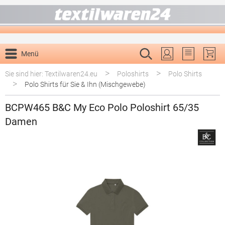
alt springen
Menü
Du hast 0 P
>
>
Sie sind hier: Textilwaren24.eu
Poloshirts
Polo Shirts
>
Polo Shirts für Sie & Ihn (Mischgewebe)
BCPW465 B&C My Eco Polo Poloshirt 65/35
Damen
Bildergalerie überspringen